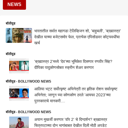
NEWS
बॉलीवूड
भारतातील सर्वात महागडा टेलिव्हिजन शो, 'बाहुबली', 'ब्रह्मास्त्र'
देखील याच्या बजेटसमोर फेल, प्रत्येक एपिसोडवर कोट्यवधींचा
खर्च
बॉलीवूड
'ब्रह्मास्त्र 2'मध्ये 'देव'च्या भूमिकेत दिसणार रणवीर सिंह?
दीपिका पादुकोणसोबत स्क्रीन शेअर करणार
बॉलीवूड - BOLLYWOOD NEWS
आलिया भट्ट सर्वोत्कृष्ट अभिनेत्री तर हृतिक रोशन सर्वात्कृष्ट
अभिनेता; जाणून घ्या कोणकोण ठरले 'आयफा 2023'च्या
पुरस्काराचे मानकरी....
बॉलीवूड - BOLLYWOOD NEWS
अयान मुखर्जी करणार 'वॉर 2' चे दिग्दर्शन? ब्रह्मास्त्र
चित्रपटाच्या दोन भागांबाबत देखील दिली मोठी अपडेट