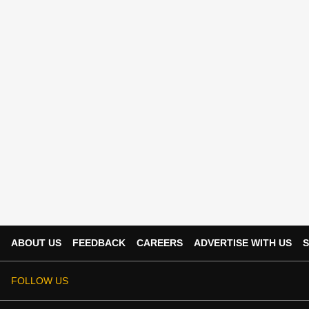
ABOUT US
FEEDBACK
CAREERS
ADVERTISE WITH US
S
FOLLOW US