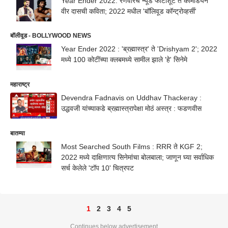
Year Ender 2022: रणवीरचं न्यूड फोटोशूट ते कॉमेडियन
वीर दासची कविता; 2022 मधील 'बॉलिवूड कॉन्ट्रोव्हर्सी'
बॉलीवूड - BOLLYWOOD NEWS
Year Ender 2022 : 'ब्रह्मास्त्र' ते 'Drishyam 2'; 2022
मध्ये 100 कोटींच्या क्लबमध्ये सामील झाले 'हे' सिनेमे
महाराष्ट्र
Devendra Fadnavis on Uddhav Thackeray :
उद्धवजी यांच्याकडे ब्रह्मास्त्रापेक्षा मोठं अस्त्र : फडणवीस
बातम्या
Most Searched South Films : RRR ते KGF 2;
2022 मध्ये दाक्षिणात्य सिनेमांचा बोलबाला; जाणून घ्या सर्वाधिक
सर्च केलेले 'टॉप 10' चित्रपट
1
2
3
4
5
Continues below advertisement