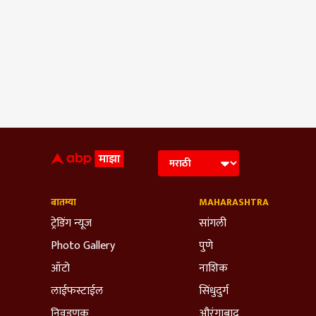
बातम्या
MAHARASHTRA
ट्रेडिंग न्यूज
सांगली
Photo Gallery
पुणे
ऑटो
नाशिक
लाईफस्टाईल
सिंधुदुर्ग
निवडणूक
औरंगाबाद