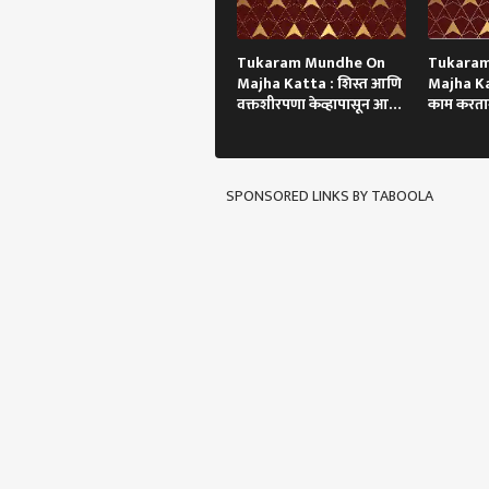
Tukaram Mundhe On
Tukara
Majha Katta : शिस्त आणि
Majha Ka
वक्तशीरपणा केव्हापासून आणि
काम करतान
कसा?
झाला!
SPONSORED LINKS BY TABOOLA