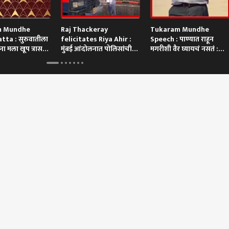
m Mundhe
Raj Thackeray
Tukaram Mundhe
tta : सुरुवातीला
felicitates Riya Ahir :
Speech : पाण्यात राहून
ा मला खूप त्रास
मुंबई आंदोलनात पोलिसांची
मगरीशी वैर घ्यायचं नसतं :
गाडी अडवणाऱ्या रिया अहिरचा
तुकाराम मुंढे
थेट सन्मान