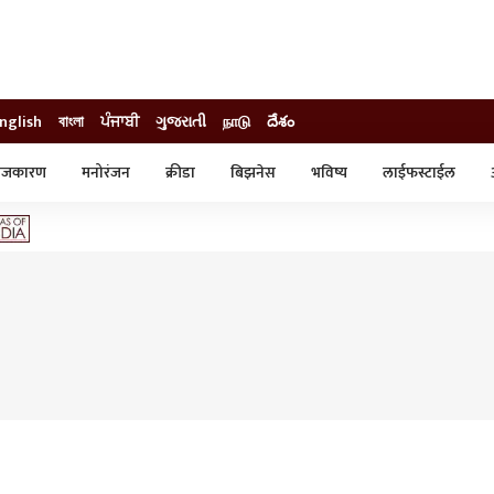
nglish
বাংলা
ਪੰਜਾਬੀ
ગુજરાતી
நாடு
దేశం
ाजकारण
मनोरंजन
क्रीडा
बिझनेस
भविष्य
लाईफस्टाईल
स्टाईल
क्राईम
व्यापार-उद्योग
ट्रेडिंग
ऑटो