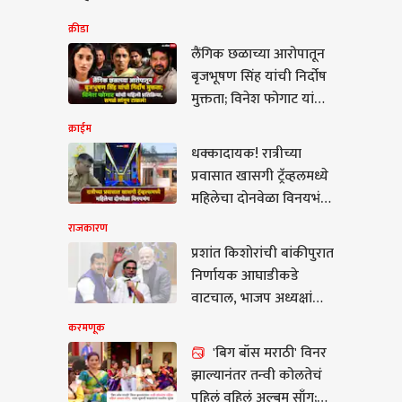
क्रीडा
लैंगिक छळाच्या आरोपातून
बृजभूषण सिंह यांची निर्दोष
मुक्तता; विनेश फोगाट यांची
पहिली प्रतिक्रिया, सगळं
क्राईम
सांगून टाकलं!
धक्कादायक! रात्रीच्या
प्रवासात खासगी ट्रॅव्हलमध्ये
महिलेचा दोनवेळा विनयभंग;
लाडक्या बहिणीच्या
राजकारण
तक्रारीनंतर बस थेट पोलीस
प्रशांत किशोरांची बांकीपुरात
ठाण्यात
णूक
निर्णायक आघाडीकडे
वाटचाल, भाजप अध्यक्षांच्या
बालेकिल्ल्यात तगडा हादरा
करमणूक
बसल्याने पक्षासह
'बिग बॉस मराठी' विनर
ऑफिसमध्येही अभुतपूर्व
झाल्यानंतर तन्वी कोलतेचं
'बिग बॉस मराठी' विनर
सन्नाटा
पहिलं वहिलं अल्बम साँग;
यानंतर तन्वी कोलतेचं