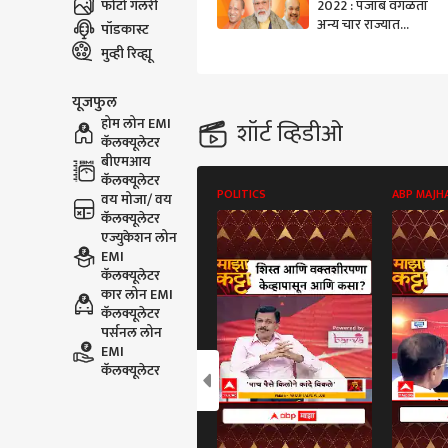
फोटो गॅलरी
2022 : पंजाब वगळता
अन्य चार राज्यात
पॉडकास्ट
भाजपची आघाडी,
मुव्ही रिव्ह्यू
काँग्रेसला मोठा धक्का
यूजफुल
होम लोन EMI
शॉर्ट व्हिडीओ
कॅलक्यूलेटर
बीएमआय
कॅलक्यूलेटर
POLITICS
ABP MAJH
वय मोजा/ वय
कॅलक्यूलेटर
एज्युकेशन लोन
EMI
कॅलक्यूलेटर
कार लोन EMI
कॅलक्यूलेटर
पर्सनल लोन
EMI
कॅलक्यूलेटर