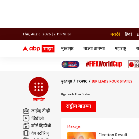
मराठी
हिंदी
E
Thu, Aug 6, 2026 | 2:11 PM IST
मुख्यपृष्ठ
ताज्या बातम्या
महाराष्ट्र
र
बातम्या
जॅाब माझा
लाईफ
भारत
महाराष्ट्र
टेक-गॅजेट
मुंबई
ऑटो
टेलिव्हिजन
विश्व
विश्व
मुख्यपृष्ठ
TOPIC
BJP LEADS FOUR STATES
कोल्हापूर
पुणे
Bjp Leads Four States
नवी मुंबई
एक्स्प्लोर
अमरावती
राष्ट्रीय बातम्या
अहमदनगर
लाईव्ह टीव्ही
अकोला
व्हिडीओ
शॉर्ट व्हिडीओ
निवडणूक
वेब स्टोरिज्
Election Result