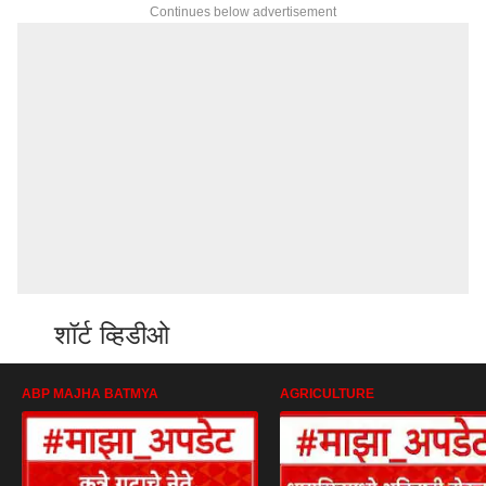
Continues below advertisement
शॉर्ट व्हिडीओ
ABP MAJHA BATMYA
AGRICULTURE