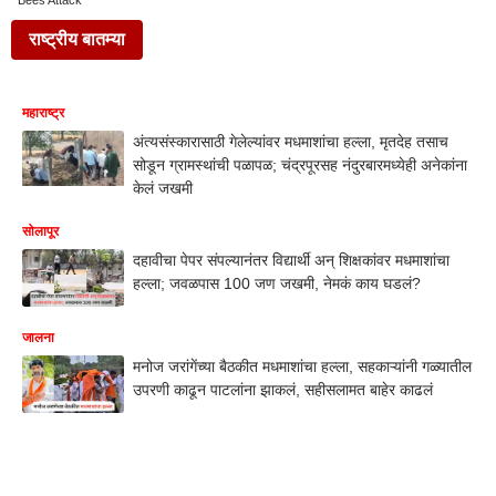
Bees Attack
राष्ट्रीय बातम्या
महाराष्ट्र
अंत्यसंस्कारासाठी गेलेल्यांवर मधमाशांचा हल्ला, मृतदेह तसाच
सोडून ग्रामस्थांची पळापळ; चंद्रपूरसह नंदुरबारमध्येही अनेकांना
केलं जखमी
सोलापूर
दहावीचा पेपर संपल्यानंतर विद्यार्थी अन् शिक्षकांवर मधमाशांचा
हल्ला; जवळपास 100 जण जखमी, नेमकं काय घडलं?
जालना
मनोज जरांगेंच्या बैठकीत मधमाशांचा हल्ला, सहकाऱ्यांनी गळ्यातील
उपरणी काढून पाटलांना झाकलं, सहीसलामत बाहेर काढलं