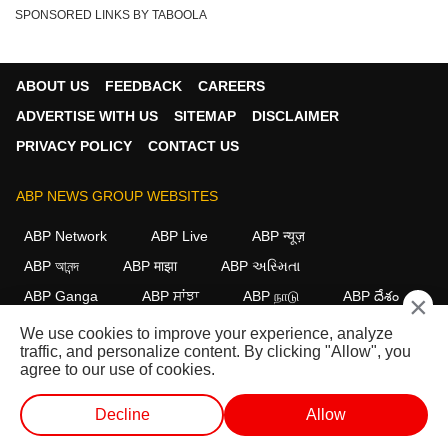
SPONSORED LINKS BY TABOOLA
ABOUT US
FEEDBACK
CAREERS
ADVERTISE WITH US
SITEMAP
DISCLAIMER
PRIVACY POLICY
CONTACT US
ABP NEWS GROUP WEBSITES
ABP Network
ABP Live
ABP न्यूज़
ABP আনন্দ
ABP माझा
ABP અસ્મિતા
ABP Ganga
ABP ਸਾਂਝਾ
ABP நாடு
ABP దేశం
×
We use cookies to improve your experience, analyze
FOLLOW US
traffic, and personalize content. By clicking "Allow", you
agree to our use of cookies.
Decline
Allow
This website follows the
DNPA Code of Ethics.
Copyright@2026.
All rights reserved.
लाईव्ह टीव्ही
शॉर्ट व्हिडीओ
व्हिडीओ
पॉडकास्ट