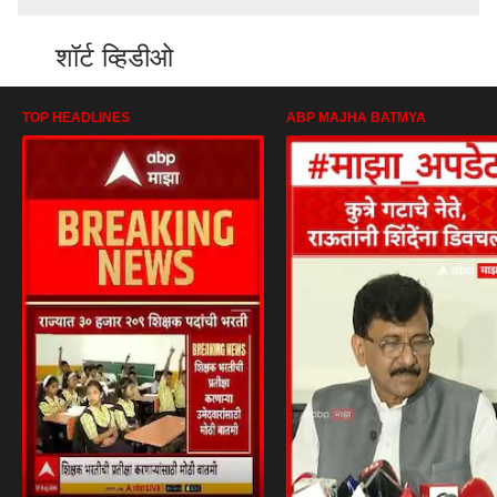
शॉर्ट व्हिडीओ
TOP HEADLINES
ABP MAJHA BATMYA