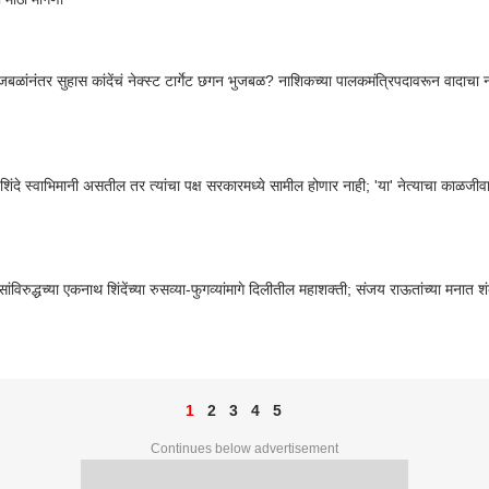
जबळांनंतर सुहास कांदेंचं नेक्स्ट टार्गेट छगन भुजबळ? नाशिकच्या पालकमंत्रिपदावरून वादाचा न
ंदे स्वाभिमानी असतील तर त्यांचा पक्ष सरकारमध्ये सामील होणार नाही; 'या' नेत्याचा काळजीवाहू 
ंविरुद्धच्या एकनाथ शिंदेंच्या रुसव्या-फुगव्यांमागे दिलीतील महाशक्ती; संजय राऊतांच्या मनात
1
2
3
4
5
Continues below advertisement