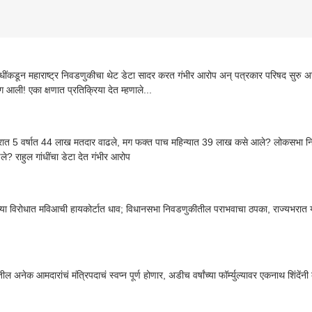
ांधींकडून महाराष्ट्र निवडणुकीचा थेट डेटा सादर करत गंभीर आरोप अन् पत्रकार परिषद सु
ाग आली! एका क्षणात प्रतिक्रिया देत म्हणाले...
ट्रात 5 वर्षात 44 लाख मतदार वाढले, मग फक्त पाच महिन्यात 39 लाख कसे आले? लोकसभा 
ले? राहुल गांधींचा डेटा देत गंभीर आरोप
च्या विरोधात मविआची हायकोर्टात धाव; विधानसभा निवडणुकीतील पराभवाचा ठपका, राज्यभरा
ील अनेक आमदारांचं मंत्रिपदाचं स्वप्न पूर्ण होणार, अडीच वर्षांच्या फॉर्म्युल्यावर एकनाथ शिंदेंनी 