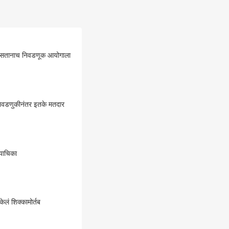
रु असतानाच निवडणूक आयोगाला
निवडणुकीनंतर इतके मतदार
त याचिका
केलं शिक्कामोर्तब