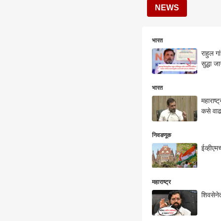
NEWS
भारत
राहुल ग
सुद्धा ज
भारत
महाराष्
कसे वाढ
निवडणूक
ईव्हीएम
महाराष्ट्र
शिवसेनेत