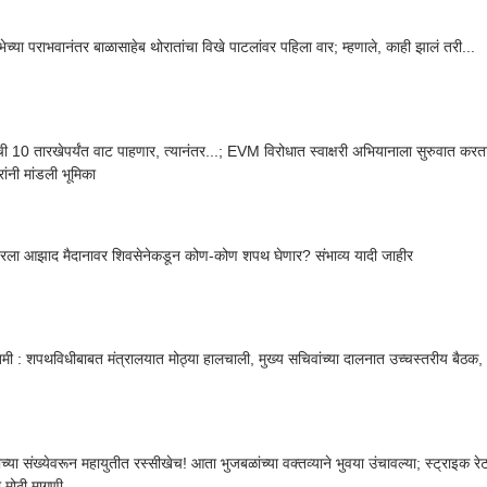
ेच्या पराभवानंतर बाळासाहेब थोरातांचा विखे पाटलांवर पहिला वार; म्हणाले, काही झालं तरी...
सची 10 तारखेपर्यंत वाट पाहणार, त्यानंतर...; EVM विरोधात स्वाक्षरी अभियानाला सुरुवात कर
ांनी मांडली भूमिका
बरला आझाद मैदानावर शिवसेनेकडून कोण-कोण शपथ घेणार? संभाव्य यादी जाहीर
तमी : शपथविधीबाबत मंत्रालयात मोठ्या हालचाली, मुख्य सचिवांच्या दालनात उच्चस्तरीय बैठक, 
दाच्या संख्येवरून महायुतीत रस्सीखेच! आता भुजबळांच्या वक्तव्याने भुवया उंचावल्या; स्ट्राइक 
ी मोठी मागणी