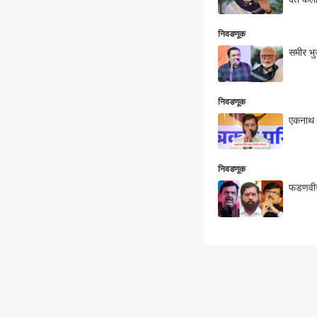
निवडणूक
समीर भु
निवडणूक
एकनाथ शि
निवडणूक
फडणवीसा