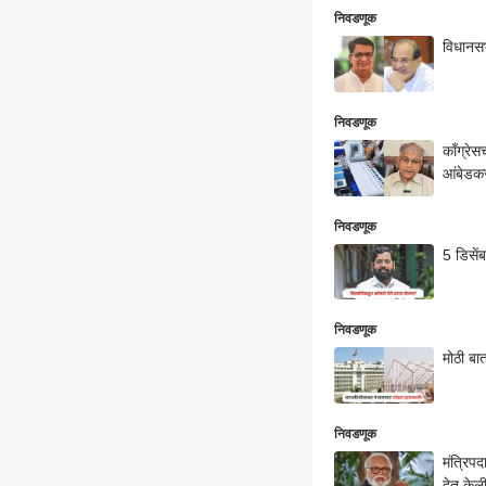
निवडणूक
विधानसभ
निवडणूक
काँग्रे
आंबेडकर
निवडणूक
5 डिसें
निवडणूक
मोठी बा
निवडणूक
मंत्रि‍प
देत केल