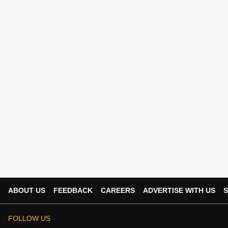
ABOUT US
FEEDBACK
CAREERS
ADVERTISE WITH US
S
FOLLOW US