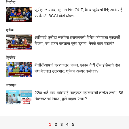
क्रिकेट
सूर्यकुमार यादव, शुभमन गिल OUT, वैभव सूर्यवंशी IN; आशियाई
स्पर्धेसाठी BCCI मोठी घोषणा
क्रीडा
आशियाई क्रीडा स्पर्धेच्या ट्रायलमध्ये विनेश फोगाटचा एकतर्फी
विजय; पण वजन करताना पुन्हा ड्रामा, नेमकं काय घडलं?
क्रिकेट
बीसीसीआयचं 'ब्रह्मास्त्र' सज्ज, एकाच वेळी टीम इंडियाचे दोन
संघ मैदानात उतरणार; श्रेयस अय्यर कर्णधार?
करमणूक
22वा थर्ड आय आशियाई चित्रपट महोत्सवाची तारीख ठरली; 56
चित्रपटांची निवड, कुठे पाहता येणार?
1
2
3
4
5