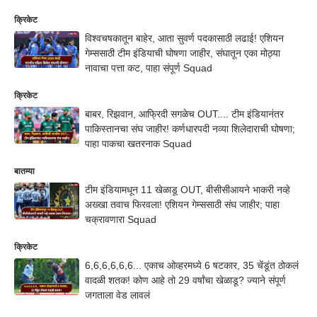
क्रिकेट
विश्वचषकातून बाहेर, आता सुवर्ण पदकासाठी लढाई! एशियन
गेम्ससाठी टीम इंडियाची घोषणा जाहीर, संघातून एका मोठ्या
नावाचा पत्ता कट, पाहा संपूर्ण Squad
क्रिकेट
बाबर, रिझवान, आफ्रिदी सगळेच OUT.... टीम इंडियानंतर
पाकिस्तानचा संघ जाहीर! कर्णधारपदी नव्या शिलेदाराची घोषणा;
पाहा पाकचा खतरनाक Squad
बातम्या
टीम इंडियामधून 11 खेळाडू OUT, बीसीसीआयने भाकरी नव्हे
अख्खा तवाच फिरवला! एशियन गेम्ससाठी संघ जाहीर; पाहा
चक्रावणारा Squad
क्रिकेट
6,6,6,6,6,6... एकाच ओव्हरमध्ये 6 षटकार, 35 चेंडूंत ठोकलं
वादळी शतक! कोण आहे तो 29 वर्षांचा खेळाडू? ज्याने संपूर्ण
जगताला वेड लावलं