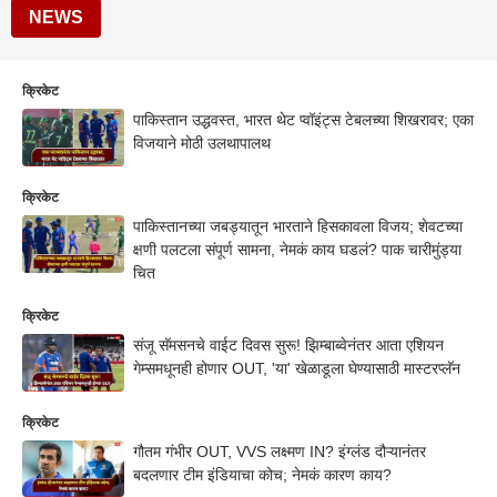
NEWS
क्रिकेट
पाकिस्तान उद्धवस्त, भारत थेट प्वॉइंट्स टेबलच्या शिखरावर; एका
विजयाने मोठी उलथापालथ
क्रिकेट
पाकिस्तानच्या जबड्यातून भारताने हिसकावला विजय; शेवटच्या
क्षणी पलटला संपूर्ण सामना, नेमकं काय घडलं? पाक चारीमुंड्या
चित
क्रिकेट
संजू सॅमसनचे वाईट दिवस सुरू! झिम्बाब्वेनंतर आता एशियन
गेम्समधूनही होणार OUT, 'या' खेळाडूला घेण्यासाठी मास्टरप्लॅन
क्रिकेट
गौतम गंभीर OUT, VVS लक्ष्मण IN? इंग्लंड दौऱ्यानंतर
बदलणार टीम इंडियाचा कोच; नेमकं कारण काय?