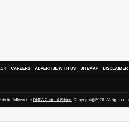
ACK
CAREERS
ADVERTISE WITH US
SITEMAP
DISCLAIMER
ebsite follows the
DNPA Code of Ethics.
Copyright@2026. All rights res