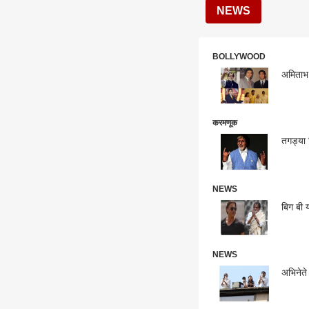
NEWS
BOLLYWOOD
अमिताभ 
करमणूक
तगड्या 
NEWS
बिग बी य
NEWS
अभिनेते