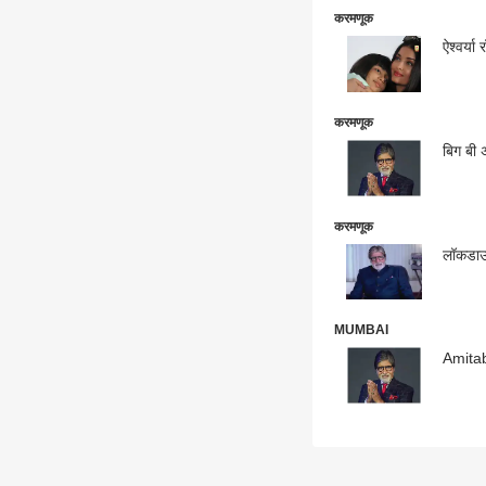
करमणूक
ऐश्वर्य
करमणूक
बिग बी 
करमणूक
लॉकडाऊन
MUMBAI
Amitab