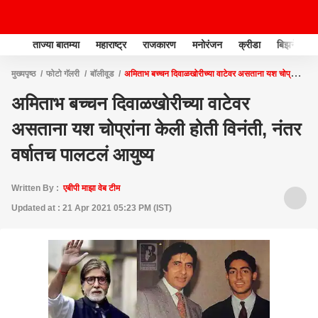
ताज्या बातम्या
महाराष्ट्र
राजकारण
मनोरंजन
क्रीडा
बिझनेस
मुख्यपृष्ठ
फोटो गॅलरी
बॉलीवूड
अमिताभ बच्चन दिवाळखोरीच्या वाटेवर असताना यश चोप्रांना
केली होती विनंती, नंतर वर्षातच पालटलं आयुष्य
अमिताभ बच्चन दिवाळखोरीच्या वाटेवर
असताना यश चोप्रांना केली होती विनंती, नंतर
वर्षातच पालटलं आयुष्य
Written By :
एबीपी माझा वेब टीम
Updated at : 21 Apr 2021 05:23 PM (IST)