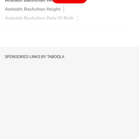
Amitabh Bachchan Height In Feet
Amitabh Bachchan Height
Amitabh Bachchan Date Of Birth
Amitabh Bachchan Wife
Amitabh Bachchan First Movie
SPONSORED LINKS BY TABOOLA