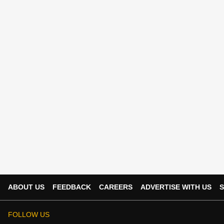
ABOUT US
FEEDBACK
CAREERS
ADVERTISE WITH US
S
FOLLOW US