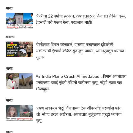
भारत
पिंपरीचा 22 वर्षांचा इरफान, अपघातग्रस्त विमानात केबिन क्रू,
ईदसाठी घरी येऊन गेला, परतलाच नाही!
बातम्या
होस्टेलवर विमान कोसळलं, पाचव्या मजल्यावर झोपलेली
अकोल्याची ऐश्वर्या ब्लँकेट गुंडाळून धावली, आग-धुरातून थरारक
सुटका
भारत
Air India Plane Crash Ahmedabad : विमान अपघातात
पनवेलच्या हवाई सुंदरी मैथिली पाटीलचा मृत्यू, संपूर्ण न्हावा गाव
शोकाकूल
भारत
आपण लवकरच भेटू! विमानाच्या टेक ऑफआधी घरच्यांना फोन,
'तो' संवाद ठरला अखेरचा; अपघातात मुलुंडच्या श्रद्धा धवनचा
मृत्यू
भारत