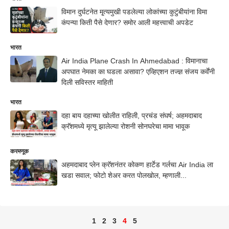
विमान दुर्घटनेत मृ्त्यमुखी पडलेल्या लोकांच्या कुटुंबीयांना विमा
कंपन्या किती पैसे देणार? समोर आली महत्त्वाची अपडेट
भारत
Air India Plane Crash In Ahmedabad : विमानाचा
अपघात नेमका का घडला असावा? एव्हिएशन तज्ज्ञ संजय कर्वेंनी
दिली सविस्तर माहिती
भारत
दहा बाय दहाच्या खोलीत राहिली, प्रचंड संघर्ष; अहमदाबाद
क्रॅशमध्ये मृत्यू झालेल्या रोशनी सोनघरेचा मामा भावूक
करमणूक
अहमदाबाद प्लेन क्रॅशनंतर कोकण हार्टेड गर्लचा Air India ला
खडा सवाल; फोटो शेअर करत पोलखोल, म्हणाली...
1
2
3
4
5