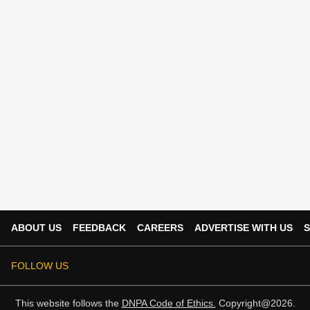
ABOUT US
FEEDBACK
CAREERS
ADVERTISE WITH US
S
FOLLOW US
This website follows the
DNPA Code of Ethics.
Copyright@2026.