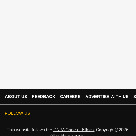
ABOUT US
FEEDBACK
CAREERS
ADVERTISE WITH US
S
FOLLOW US
This website follows the
DNPA Code of Ethics.
Copyright@2026.
All rights reserved.