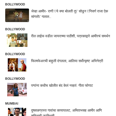
BOLLYWOOD
जेव्हा आमीर- राणी \'ये क्या बोलती तू\' सोडून \'निसर्ग राजा ऐक
सांगतो\' गातात..
BOLLYWOOD
रील लाईफ वडील जायराच्या पाठीशी, पत्रकाद्वारे आमीरचं समर्थन
BOLLYWOOD
फिल्मफेअरची बाहुली दंगलला, आलिया सर्वोत्कृष्ट अभिनेत्री
BOLLYWOOD
पप्पांना कधीच खोलीत बंद केलं नव्हतं: गीता फोगाट
MUMBAI
दुष्काळग्रस्त गावांचा कायापालट, अमिताभसह आमीर आणि
सचिनची उपस्थिती