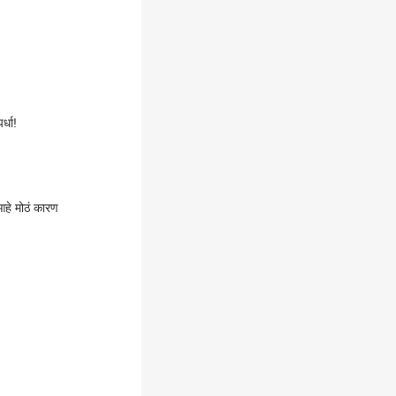
्धा!
आहे मोठं कारण