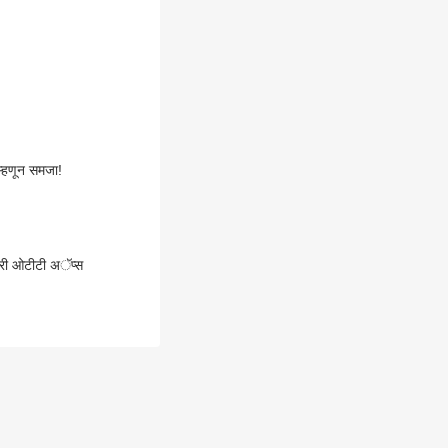
ीच म्हणून समजा!
फ्री ओटीटी अॅप्स