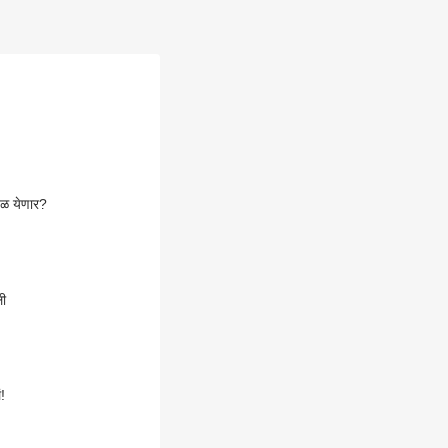
ेळ येणार?
डली
!