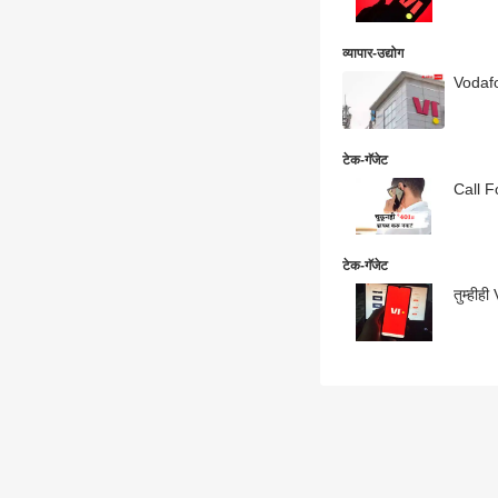
व्यापार-उद्योग
Vodafon
टेक-गॅजेट
टेक-गॅजेट
तुम्हीह