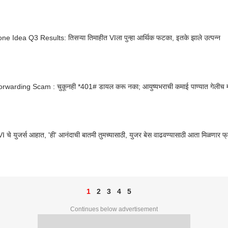
e Idea Q3 Results: तिसऱ्या तिमाहीत VIला पुन्हा आर्थिक फटका, इतके झाले उत्पन्न
Call Forwarding Scam : चुकूनही *401# डायल करू नका; आयुष्यभराची कमाई पाण्यात गेल
ी VI चे युजर्स आहात, 'ही' आनंदाची बातमी तुमच्यासाठी, युजर बेस वाढवण्यासाठी आता मिळणार 
1
2
3
4
5
Continues below advertisement