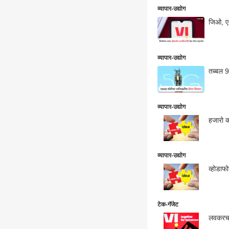
व्यापार-उद्योग
जिओ, एअ
व्यापार-उद्योग
तब्बल 9
व्यापार-उद्योग
हजारो क
व्यापार-उद्योग
व्होडाफ
टेक-गॅजेट
लवकरच 