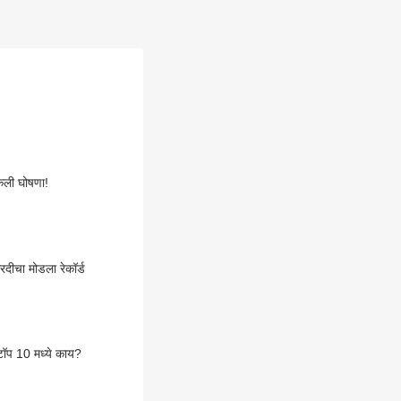
केली घोषणा!
दीचा मोडला रेकॉर्ड
टॉप 10 मध्ये काय?