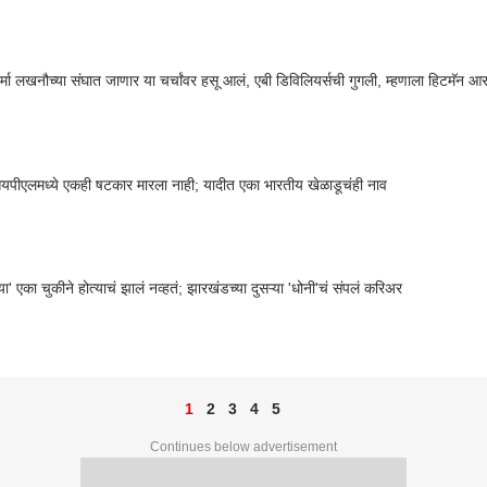
र्मा लखनौच्या संघात जाणार या चर्चांवर हसू आलं, एबी डिविलियर्सची गुगली, म्हणाला हिटमॅन 
पीएलमध्ये एकही षटकार मारला नाही; यादीत एका भारतीय खेळाडूचंही नाव
या' एका चुकीने होत्याचं झालं नव्हतं; झारखंडच्या दुसऱ्या 'धोनी'चं संपलं करिअर
1
2
3
4
5
Continues below advertisement