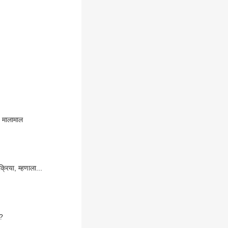
ये मालामाल
्रिया, म्हणाला...
र?