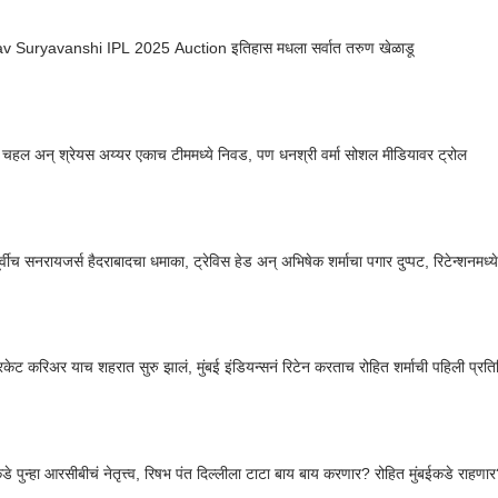
v Suryavanshi IPL 2025 Auction इतिहास मधला सर्वात तरुण खेळाडू
्र चहल अन् श्रेयस अय्यर एकाच टीममध्ये निवड, पण धनश्री वर्मा सोशल मीडियावर ट्रोल
र्वीच सनरायजर्स हैदराबादचा धमाका, ट्रेविस हेड अन् अभिषेक शर्माचा पगार दुप्पट, रिटेन्शनमध्
रिकेट करिअर याच शहरात सुरु झालं, मुंबई इंडियन्सनं रिटेन करताच रोहित शर्माची पहिली प्रतिक
े पुन्हा आरसीबीचं नेतृत्त्व, रिषभ पंत दिल्लीला टाटा बाय बाय करणार? रोहित मुंबईकडे राहणा