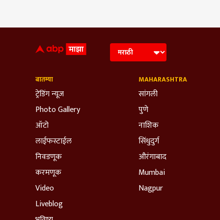
बातम्या
MAHARASHTRA
ट्रेडिंग न्यूज
सांगली
Photo Gallery
पुणे
ऑटो
नाशिक
लाईफस्टाईल
सिंधुदुर्ग
निवडणूक
औरंगाबाद
करमणूक
Mumbai
Video
Nagpur
Liveblog
भविष्य