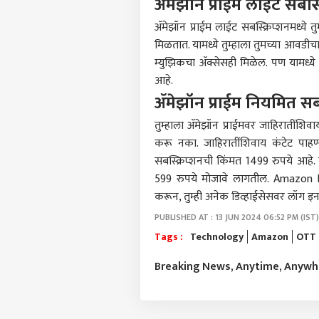
ॲमेझॉन प्राईम लाईट सबस्क
आमच्यासोबत जाहिरात करा
ॲमेझॉन प्राईम लाईट सबस्क्रिप्शनमध्ये त
प्रायव्हसी पॉलिसी
मिळतात. यामध्ये तुम्हाला तुमच्या आवडीचा 
संपर्क साधा
म्युझिकचा ॲक्सेसही मिळेल. पण यामध्ये
करिअर
आहे.
तेव्ह
फीडबॅक
ॲमेझॉन प्राईम नियमित सबस
लोक, 
आमच्याबद्दल
आयोग
राजक
तुम्हाला ॲमेझॉन प्राईमवर जाहिरातींशिव
असं
कोणत
करू नका. जाहिरातींशिवाय कंटेट पाहण
कपिल
सबस्क्रिप्शनची किंमत 1499 रुपये आहे. त
आयोग
599 रुपये मोजावे लागतील. Amazon P
चिरफा
करून, तुम्ही अनेक डिव्हाईसेसवर लॉग इ
जे क
सरक
LOGIN
PUBLISHED AT : 13 JUN 2024 06:52 PM (IST)
सरका
Tags :
Technology
Amazon
OTT
दिसतं
जात 
तारख
Breaking News, Anytime, Anyw
दिपक