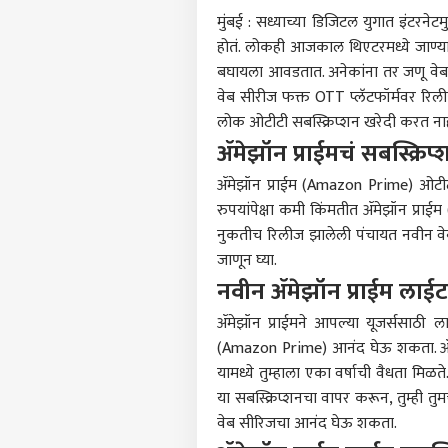
मुंबई
: सध्याच्या डिजिटल युगात इंटरनेटम
होतं. लोकही आजकाल थिएटरमध्ये जाण्याऐ
बघायला आवडतात. अनेकांना तर जणू वेब 
वेब सीरीज फक्त OTT प्लॅटफॉर्मवर रिलीझ ह
लोक ओटीटी सबस्क्रिप्शन खरेदी करत नाह
ॲमेझॉन प्राईमचं सबस्क्रिप्
ॲमेझॉन प्राईम (Amazon Prime) ओटीटी प
रुपयांपेक्षा कमी किंमतीत ॲमेझॉन प्रा
नुकतीच रिलीज झालेली पंचायत नवीन वे
जाणून घ्या.
नवीन ॲमेझॉन प्राईम लाईट 
ॲमेझॉन प्राईमने आपल्या यूजर्ससाठी लाइ
पर्सनल
(Amazon Prime) आनंद घेऊ शकता. ॲमे
यामध्ये तुम्हाला एका वर्षाची वैधता मिळ
टॉप
या सबस्क्रिप्शनचा वापर करून, तुम्ही तु
हॅलो गेस्ट
वेब सीरिजचा आनंद घेऊ शकता.
राजक