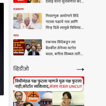
देसाई यांनी सुनावणीत काय
चिरफाड करणारे 7 तगडे मुद्दे
घडलं ते सांगितलं
राजकारण
निवडणूक आयोगाने शिंदे
गटाला पक्षाचे नाव आणि
चिन्ह दिले त्यामुळे विधिमंडळ
पक्षाचा एक गट आता मूळ
भारत
पक्ष झाला; कपिल सिब्बलांनी
एकनाथ शिंदेंकडून त्या
कळीचा मुद्दा मांडला
बैठकीत सेनेच्या घटनेत
बदल, कपिल सिब्बल तारीख
सांगत म्हणाले...
व्हिडीओ