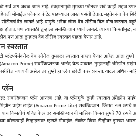
ुळे सर्व जग जवळ आलं आहे. तंत्रज्ञानामुळे तुमच्या फोनवर सर्व काही सहज उपल
वजी मोबाईल फोनवर कंटेंट पाहण्याला जास्त पसंती देतात. बहुतेकांना वेब सि
सीरीजचं वेड लागलं आहे. यामुळे अनेक लोक वेब सीरीज बिंज वॉच करतात. बहु
ोतात. पण त्यासाठी तु्म्हाला सबस्क्रिप्शन घ्यावं लागलं. त्याच्या किंमतीमुळे, ब
ीत. पण आता तुम्हाला वेब सीरीज स्वस्तात पाहता येणार आहे.
शन स्वस्तात
्लॅटफॉर्मवरील वेब सीरीज तुम्हाला स्वस्तात पाहता येणार आहेत. आता तुम्ही
ईम (Amazon Prime) सबस्क्रिप्शनचा आनंद घेऊ शकाल. तुम्हालाही ॲमेझॉन प्राई
बसीरीज बघायची असेल तर तुम्ही हा प्लॅन खरेदी करू शकता. यादल अधिक माह
प्लॅन
ट सबस्क्रिप्शन प्लॅन आणला आहे. या प्लॅनमुळे तुम्ही स्वस्तात ॲमेझॉन प्राई
 कॉर्नर
झॉन प्राईम लाईट (Amazon Prime Lite) सबस्क्रिप्शन किंमत 799 रुपये आ
ते. याचं किमतीचं गणित केलं तर सबस्क्रिप्शनची मासिक किंमत सुमारे 70 रुपये आ
 आर्टिकल
टॉप रील्स
मच्या कोणत्याही डिव्हाइसवर म्हणजे मोबाईल, टॅबलेट किंवा टीव्हीवर तुमच्या आवडत
ारण
भारत
राजकारण
भारत