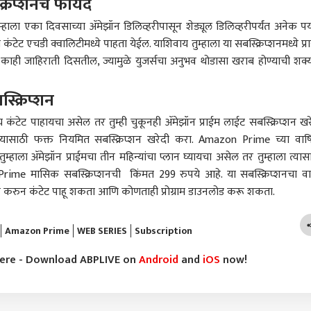
्रिप्शनचे फायदे
ुम्हाला एका दिवसाच्या ॲमेझॉन डिलिव्हरीपासून शेड्यूल डिलिव्हरीपर्यंत अनेक पर्
कंटेट एचडी क्वालिटीमध्ये पाहता येईल. याशिवाय तुम्हाला या सबस्क्रिप्शनमध्ये प्र
 काही जाहिराती दिसतील, ज्यामुळे युजर्सचा अनुभव थोडासा खराब होण्याची शक्
ा उद्धव ठाकरेंकडे 160
निवडणूक आयोगानं केलेली
निवडणूक आयोगाने शिंदे
एकना
्क्रिप्शन
शिंदे शून्य होते, मग
चूक उजेडात आणली, अनिल
गटाला पक्षाचे नाव आणि चिन्ह
बैठक
ाला ते कुठून मिळाले?
ारण
देसाई यांनी सुनावणीत काय
क्रीडा
दिले त्यामुळे विधिमंडळ
करमणूक
कपि
मुंबई
ाय कंटेट पाहायचा असेल तर तुम्ही चुकूनही ॲमेझॉन प्राईम लाईट सबस्क्रिप्शन खर
 कसं करू शकतो?
घडलं ते सांगितलं
पक्षाचा एक गट आता मूळ पक्ष
म्हणा
्या कायद्यानुसार केलं?
झाला; कपिल सिब्बलांनी
्यासाठी फक्त नियमित सबस्क्रिप्शन खरेदी करा. Amazon Prime च्या वार्
 सिब्बलांचे निवडणूको
कळीचा मुद्दा मांडला
ुम्हाला ॲमेझॉन प्राईमचा तीन महिन्यांचा प्लान घ्यायचा असेल तर तुम्हाला त्यास
ाच्या कारभाराची
rime मासिक सबस्क्रिप्शनची किंमत 299 रुपये आहे. या सबस्क्रिप्शनचा व
ड करणारे 7 तगडे मुद्दे
न करुन कंटेट पाहू शकता आणि कोणताही प्रोग्राम डाउनलोड करू शकता.
धी शाळेत गेले नाहीत ते
बांगलादेशचा माजी कॅप्टन
'140 रुपयांमध्ये मी
'काम
ार चालवत आहेत,
शाकिब अल हसनच्या घरावर
देहविक्री....'; मुंबई पोलिसांची
घेणंह
रला फक्त हिंदू-मुस्लीम
हल्ला, दगड आणि पेट्रोल बॉम्ब
व्हॅन रोखणारी रिया अहिरचा
संप त
Amazon Prime
WEB SERIES
Subscription
, कोर्टातून पक्ष चोरले
सुद्धा फेकले; हल्ला का केला,
रोष कुणावर? ट्रोलिंगवर
हायको
आहेत, त्यासाठी लगेच
नेमकं काय घडलं?
म्हणाली...
ा मिळतात; अभिजीत
here - Download ABPLIVE on
Android
and
iOS
now!
ेंचा हल्लाबोल