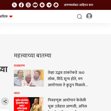
आमच्यासोबत जाहिरात करा
अधिक
शेत-शिवार
भविष्य
महत्त्वाच्या बातम्या
्या
राजकारण
तेव्हा उद्धव ठाकरेंकडे 160
लोक, शिंदे शून्य होते, मग
आयोगाला ते कुठून मिळाले?
असं कसं करू शकतो?
भारत
कोणत्या कायद्यानुसार केलं?
निवडणूक आयोगानं केलेली
कपिल सिब्बलांचे निवडणूको
चूक उजेडात आणली, अनिल
आयोगाच्या कारभाराची