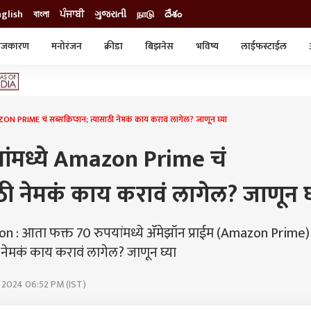
nglish
বাংলা
ਪੰਜਾਬੀ
ગુજરાતી
நாடு
దేశం
ाजकारण
मनोरंजन
क्रीडा
बिझनेस
भविष्य
लाईफस्टाईल
स्टाईल
क्राईम
व्यापार-उद्योग
ट्रेडिंग
ऑटो
N PRIME चं सब्सक्रिप्शन; त्यासाठी नेमकं काय करावं लागेल? जाणून घ्या
ांमध्ये Amazon Prime चं
ाठी नेमकं काय करावं लागेल? जाणून घ
 : आता फक्त 70 रुपयांमध्ये ॲमेझॉन प्राईम (Amazon Prime)
 नेमकं काय करावं लागेल? जाणून घ्या
n 2024 06:52 PM (IST)