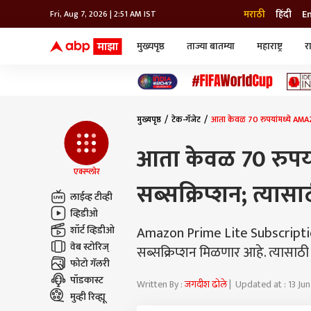
मराठी
हिंदी
E
Fri, Aug 7, 2026 | 2:51 AM IST
मुख्यपृष्ठ
ताज्या बातम्या
महाराष्ट्र
र
बातम्या
जॅाब माझा
लाईफ
भारत
महाराष्ट्र
टेक-गॅजेट
मुंबई
ऑटो
टेलिव्हिजन
विश्व
विश्व
मुख्यपृष्ठ
टेक-गॅजेट
आता केवळ 70 रुपयांमध्ये AMAZO
कोल्हापूर
पुणे
आता केवळ 70 रुपय
नवी मुंबई
अमरावती
एक्स्प्लोर
सब्सक्रिप्शन; त्यास
अहमदनगर
लाईव्ह टीव्ही
अकोला
व्हिडीओ
Amazon Prime Lite Subscription
शॉर्ट व्हिडीओ
वेब स्टोरिज्
सब्सक्रिप्शन मिळणार आहे. त्यासाठी
फोटो गॅलरी
पॉडकास्ट
Written By :
जगदीश ढोले
| Updated at : 13 Ju
मुव्ही रिव्ह्यू