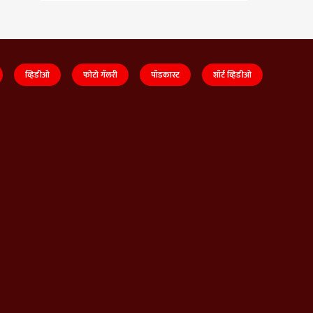
व्हिडीओ
फोटो गॅलरी
पॉडकास्ट
शॉर्ट व्हिडीओ