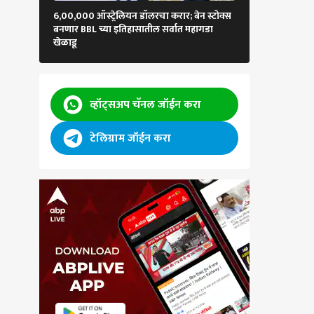
6,00,000 ऑस्ट्रेलियन डॉलरचा करार; बेन स्टोक्स
भारतीय संघात मोठ
बनणार BBL च्या इतिहासातील सर्वात महागडा
एक्स्प्रेस'ची टीम 
खेळाडू
आकिब नबी?
व्हॉट्सअप चॅनल जॉईन करा
टेलिग्राम जॉईन करा