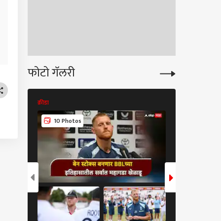
ार बजरंग सोनवणेंच्या
ाला अटक करा नाहीतर
ी… बीड जिल्हाधिकारी
यालयासमोर घुले
ंबीयांचे आमरण उपोषण
फोटो गॅलरी
क्रीडा
क्रीडा
10 Photos
8 Photos