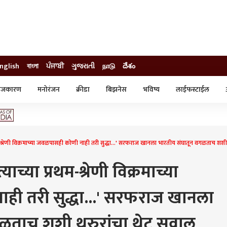
nglish
বাংলা
ਪੰਜਾਬੀ
ગુજરાતી
நாடு
దేశం
ाजकारण
मनोरंजन
क्रीडा
बिझनेस
भविष्य
लाईफस्टाईल
स्टाईल
क्राईम
व्यापार-उद्योग
ट्रेडिंग
ऑटो
्रेणी विक्रमाच्या जवळपासही कोणी नाही तरी सुद्धा...' सरफराज खानला भारतीय संघातून वगळताच शशी 
ाच्या प्रथम-श्रेणी विक्रमाच्या
ी तरी सुद्धा...' सरफराज खानला
गळताच शशी थरुरांचा थेट सवाल