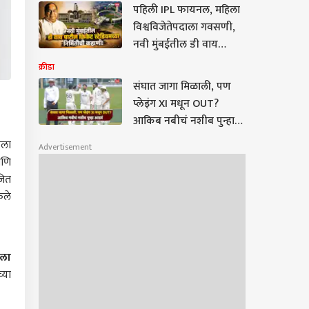
सर्व माहिती एका क्लिकवर
पहिली IPL फायनल, महिला
विश्वविजेतेपदाला गवसणी,
नवी मुंबईतील डी वाय
पाटील क्रिकेट स्टेडियमच्या
क्रीडा
निर्मितीची कहाणी!
संघात जागा मिळाली, पण
प्लेइंग XI मधून OUT?
आकिब नबीचं नशीब पुन्हा
आडवं, 3 खतरनाक
नला
Advertisement
गोलंदाजांमुळे गौतम गंभीरच्या
आणि
प्रायोरिटी लिस्टमध्ये पण
जित
नाही
ेले
नला
्या