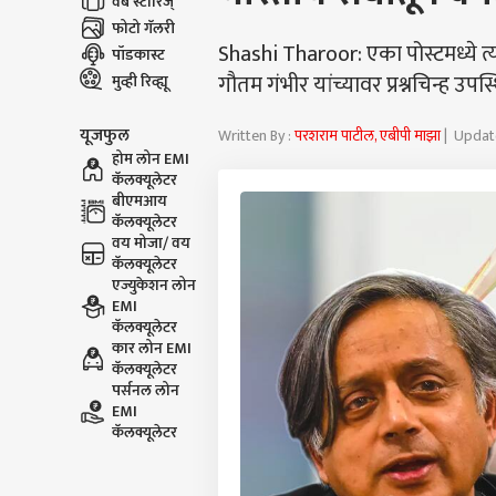
वेब स्टोरिज्
फोटो गॅलरी
Shashi Tharoor: एका पोस्टमध्ये 
पॉडकास्ट
गौतम गंभीर यांच्यावर प्रश्नचिन्ह उप
मुव्ही रिव्ह्यू
यूजफुल
Written By :
परशराम पाटील, एबीपी माझा
| Update
होम लोन EMI
कॅलक्यूलेटर
बीएमआय
कॅलक्यूलेटर
वय मोजा/ वय
कॅलक्यूलेटर
एज्युकेशन लोन
EMI
कॅलक्यूलेटर
कार लोन EMI
कॅलक्यूलेटर
पर्सनल लोन
EMI
कॅलक्यूलेटर