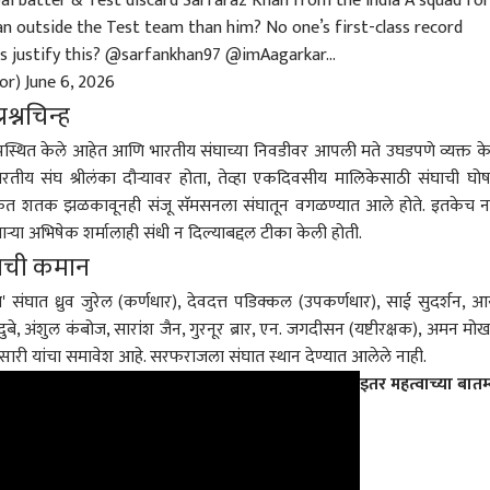
i batter & Test discard Sarfaraz Khan from the India A squad for
man outside the Test team than him? No one’s first-class record
s justify this?
@sarfankhan97
@imAagarkar
…
or)
June 6, 2026
रश्नचिन्ह
श्न उपस्थित केले आहेत आणि भारतीय संघाच्या निवडीवर आपली मते उघडपणे व्यक्त क
ा भारतीय संघ श्रीलंका दौऱ्यावर होता, तेव्हा एकदिवसीय मालिकेसाठी संघाची घो
ेत शतक झळकावूनही संजू सॅमसनला संघातून वगळण्यात आले होते. इतकेच न
रणाऱ्या अभिषेक शर्मालाही संधी न दिल्याबद्दल टीका केली होती.
ंघाची कमान
'अ' संघात ध्रुव जुरेल (कर्णधार), देवदत्त पडिक्कल (उपकर्णधार), साई सुदर्शन, आ
ुबे, अंशुल कंबोज, सारांश जैन, गुरनूर ब्रार, एन. जगदीसन (यष्टीरक्षक), अमन मोखा
ी यांचा समावेश आहे. सरफराजला संघात स्थान देण्यात आलेले नाही.
इतर महत्वाच्या बातम