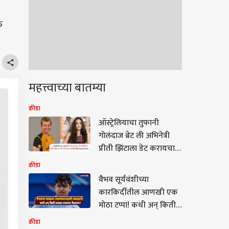
क
महत्त्वाच्या बातम्या
क्रीडा
ऑस्ट्रेलियाचा तुफानी
गोलंदाज ब्रेट ली अभिनेत्री
प्रीती झिंटाला डेट करायचा,
नक्की खरं काय? माजी
क्रीडा
क्रिकेटरने सोडलं मौन
वैभव सूर्यवंशीच्या
कारकिर्दीतील आणखी एक
मोठा टप्पा! कधी अन् किती
वाजता उतरणार मैदानात?,
क्रीडा