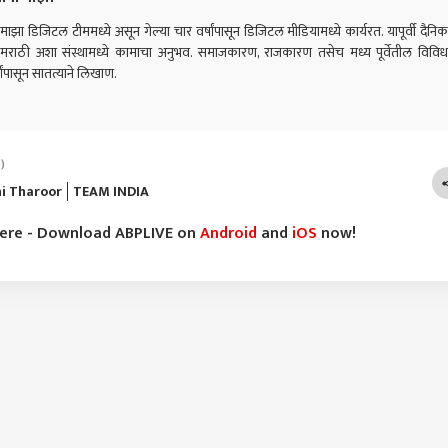
ाळापासून तुटलं,
जागतिक मराठी मेळावा;
चिखलमार्ग; गोवा मार्गावर
खासद
ाझा डिजिटल टीममध्ये असून गेल्या चार वर्षांपासून डिजिटल मीडियामध्ये कार्यरत. यापूर्वी दैनिक
ावानांना डावललं जातंय,
संस्कृती, ज्ञान, उद्योजकता
बससह वाहने फसली,
मुल
ा नेत्याचा गंभीर आरोप
आणि मनोरंजनाचा चौफेर
विद्यार्थ्यांसह नागरिकांना मोठा
आम्ह
ी मराठी अशा संस्थामध्ये कामाचा अनुभव. समाजकारण, राजकारण तसेच मध्य पूर्वेतील विविध
संगम
त्रास
कार्
षांपासून सातत्याने लिखाण.
कुटु
)
i Tharoor
TEAM INDIA
here - Download ABPLIVE on
Android
and
iOS
now!