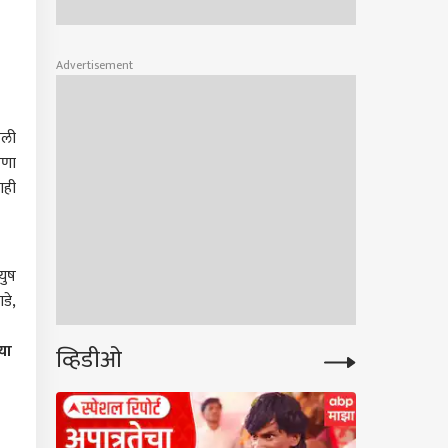
Advertisement
ेली
षणा
ाही
युष
डे,
्या
व्हिडीओ