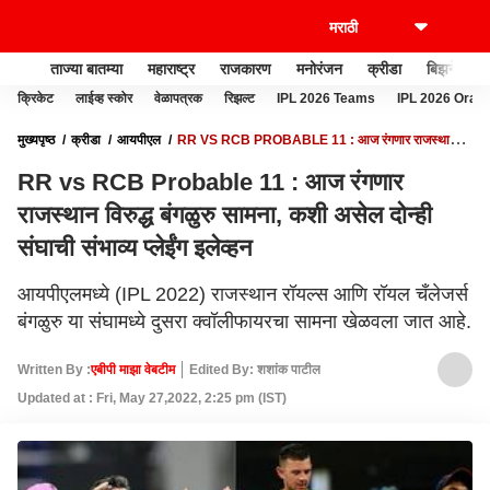
ताज्या बातम्या
महाराष्ट्र
राजकारण
मनोरंजन
क्रीडा
बिझनेस
क्रिकेट
लाईव्ह स्कोर
वेळापत्रक
रिझल्ट
IPL 2026 Teams
IPL 2026 Oran
मुख्यपृष्ठ
क्रीडा
आयपीएल
RR VS RCB PROBABLE 11 : आज रंगणार राजस्थान
विरुद्ध बंगळुरु सामना, कशी असेल दोन्ही संघाची संभाव्य प्लेईंग इलेव्हन
RR vs RCB Probable 11 : आज रंगणार
राजस्थान विरुद्ध बंगळुरु सामना, कशी असेल दोन्ही
संघाची संभाव्य प्लेईंग इलेव्हन
आयपीएलमध्ये (IPL 2022) राजस्थान रॉयल्स आणि रॉयल चँलेजर्स
बंगळुरु या संघामध्ये दुसरा क्वॉलीफायरचा सामना खेळवला जात आहे.
Written By :
एबीपी माझा वेबटीम
Edited By: शशांक पाटील
Updated at : Fri, May 27,2022, 2:25 pm (IST)