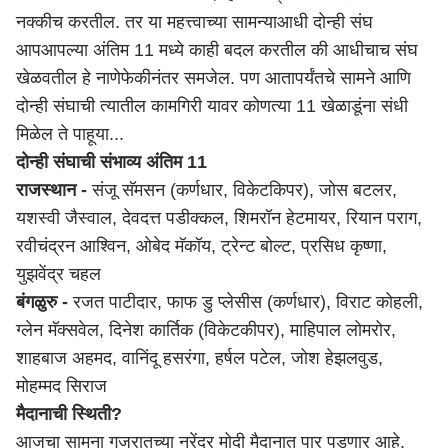
नक्कीच करतील. तर या महत्त्वाच्या सामन्याआधी दोन्ही संघ
आपआपल्या अंतिम 11 मध्ये काही बदल करतील की आधीचाच संघ
खेळवतील हे नाणेफेकीनंतर समजेल. पण आतापर्यंतचे सामने आणि
दोन्ही संघाची त्यातील कामगिरी यावर कोणत्या 11 खेळाडूंना संधी
मिळेल ते पाहूया...
दोन्ही संघाची संभाव्य अंतिम 11
राजस्थान -
संजू सॅमसन (कर्णधार, विकेटकिपर), जोस बटलर,
यशस्वी जैस्वाल, देवदत्त पडीक्कल, शिमरॉन हेटमायर, रियान पराग,
रवीचंद्रन आश्विन, ओबेद मॅकॉय, ट्रेन्ट बोल्ट, प्रसिध कृष्णा,
युझवेंद्र चहल
बंगळुरु -
रजत पाटीदार, फाफ डु प्लेसीस (कर्णधार), विराट कोहली,
ग्लेन मॅक्सवेल, दिनेश कार्तिक (विकेटकीपर), माहिपाल लोमरोर,
शाहबाज अहमद, वानिंदू हसरंगा, हर्षल पटेल, जोश हेझलवुड,
मोहम्मद सिराज
मैदानाची स्थिती?
आजचा सामना गुजरातच्या नरेंद्र मोदी मैदानात पार पडणार आहे.