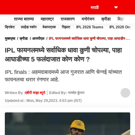
ताज्या बातम्या
महाराष्ट्र
राजकारण
मनोरंजन
क्रीडा
बिझनेस
क्रिकेट
लाईव्ह स्कोर
वेळापत्रक
रिझल्ट
IPL 2026 Teams
IPL 2026 Oran
मुख्यपृष्ठ
क्रीडा
आयपीएल
IPL फायनलमध्ये सर्वाधिक धावा कुणी चोपल्या, पाहा आघाडीच्या
5 फलंदाजात कोण कोण ?
IPL फायनलमध्ये सर्वाधिक धावा कुणी चोपल्या, पाहा
आघाडीच्या 5 फलंदाजात कोण कोण ?
IPL finals : अहमदाबादमध्ये आज गुजरात आणि चेन्नई यांच्यात
फायनलचा थरार रंगणार आहे.
Written By :
एबीपी माझा ब्युरो
Edited By: नामदेव कुंभार
Updated at : Mon, May 29,2023, 4:03 pm (IST)