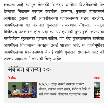
शक्यता आहे..त्यामुळं चेन्नईचे शिलेदार धोनीला विजेतेपदाची भेट
देण्याचा निकरानं प्रयत्न करतील. दरम्यान, गुजरात टायटन्सनं
लागोपाठ दुसऱ्या वर्षी आयपीएलच्या फायनलमध्ये धडक मारलीय.
आयपीएलच्या गत मोसमात गुजरातनं राजस्थान रॉयल्सला नमवून
विजेतेपद पटकावलं होतं..यंदा त्या पराक्रमाची पुनरावृत्ती करण्याचा
गतविजेत्या गुजरातचा प्रयत्न राहिल. पण यंदा गुजरातसमोर चारवेळा
आयपीएल जिंकणाऱ्या चेन्नईचं तगडं आव्हान आहे. या पार्श्वभूमीवर
आयपीएल
च्या फायनलमध्ये चेन्नई आणि गुजरात संघांमध्ये कांटे की
टक्कर पाहायला मिळण्याची चिन्हं आहेत.
संबंधित बातम्या >>
क्रिकेट
महाराष्ट्र
6,6,6,6 गुरनूर ब्रारने दणादण षटकार
ठोकले, बसलेले सगळे उठले; गंभीर जे केले, ते
सर्व बघत बसले, शेवटच्या षटकातील थरार,
VIDEO