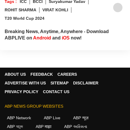
Tags :
ICC
BCCI
Suryakumar Yadav
ROHIT SHARMA
VIRAT KOHLI
T20 World Cup 2024
Breaking News, Anytime, Anywhere - Download
ABPLIVE on
Android
and
iOS
now!
ABOUT US
FEEDBACK
CAREERS
ADVERTISE WITH US
SITEMAP
DISCLAIMER
PRIVACY POLICY
CONTACT US
ABP NEWS GROUP WEBSITES
ABP Network
ABP Live
ABP न्यूज़
ABP আনন্দ
ABP माझा
ABP અસ્મિતા