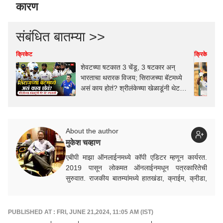
कारण
संबंधित बातम्या >>
क्रिकेट
क्रिकेट
शेवटच्या षटकात 3 चेंडू, 3 षटकार अन्
भारताचा थरारक विजय; सिराजच्या बॅटमध्ये
असं काय होतं? श्रीलंकेच्या खेळाडूंनी थेट
बॅट तपासली, गंभीरलाही विश्वास बसेना, पाहा
Video
About the author
मुकेश चव्हाण
एबीपी माझा ऑनलाईनमध्ये कॉपी एडिटर म्हणून कार्यरत.
2019 पासून लोकमत ऑनलाईनमधून पत्रकारितेची
सुरुवात. राजकीय बातम्यांमध्ये हातखंडा, क्राईम, क्रीडा,
निवडणूक विषयक बातम्यांमध्ये रस.
PUBLISHED AT : FRI, JUNE 21,2024, 11:05 AM (IST)