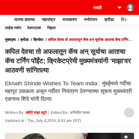
ताज्या बातम्या
महाराष्ट्र
राजकारण
मनोरंजन
क्रीडा
बिझनेस
लाईव्ह स्कोर
वेळापत्रक
रिझल्ट
मुख्यपृष्ठ
क्रीडा
क्रिकेट
कपिल देवचा तो अफलातून कॅच अन् सूर्याचा आताचा कॅच टर्निंग
पॉईंट; क्रिकेटप्रेमी मुख्यमंत्र्यांनी 'माझा'वर आठवणी सांगितल्या
कपिल देवचा तो अफलातून कॅच अन् सूर्याचा आताचा
कॅच टर्निंग पॉईंट; क्रिकेटप्रेमी मुख्यमंत्र्यांनी 'माझा'वर
आठवणी सांगितल्या
Eknath Shinde Wishes To Team India : मुंबईमध्ये गर्दीचा
महापूर उसळला असून गर्दीवर नियंत्रण ठेवण्याच्या सूचना मुख्यमंत्री
एकनाथ शिंदे यांनी दिल्या.
Written By :
एबीपी माझा ब्युरो
Edited By: अभिजीत जाधव
Updated at : Thu, July 4,2024, 8:01 pm (IST)