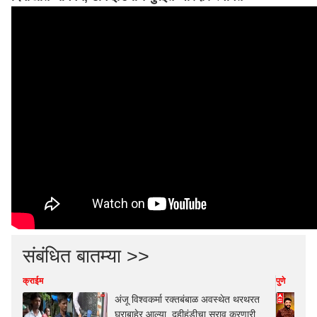
संबंधित बातम्या >>
क्राईम
पुणे
अंजू विश्वकर्मा रक्तबंबाळ अवस्थेत थरथरत
घराबाहेर आल्या, दहीहंडीचा सराव करणारी