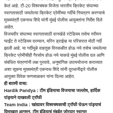
केलं आहे. टी-20 विश्वचषक विजेता भारतीय क्रिकेट संघाच्या
स्वागतासाठी जमलेल्या क्रिकेट प्रेमींच्या गर्दींचे नियत्रण करण्याचे
मुख्यमंत्री एकनाथ शिंदे यांनी मुंबई पोलीस आयुक्तांना निर्देश दिले
आहेत.
विजयवीर संघाच्या स्वागतासाठी वानखेडे स्टेडियम तसेच नरीमन
प्वाईंट ते स्टेडियम दरम्यान, मरिन ड्राईव्ह या परिसरात मोठी गर्दी
झाली आहे. या गर्दीमुळे वाहतुक विस्कळीत होऊ नये तसेच जमलेल्या
क्रिकेट प्रेमींचीही गैरसोय होऊ नये याकडे
मुंबई
पोलीस दल आणि
संबंधित यंत्रणांनी लक्ष पुरवावे, अनुषांगिक उपाययोजना कराव्यात
अशा सूचना मुख्यमंत्री
एकनाथ शिंदे
यांनी दूरध्वनीद्वारे पोलीस
आयुक्त विवेक फणसाळकर यांना दिल्या आहेत.
ही बातमी वाचा:
Hardik Pandya : टीम इंडियाचा विजयाचा जल्लोष, हार्दिक
पांड्याने दाखवली ट्रॉफी
Team India : खांद्यावर विश्वचषकाची ट्रॉफी घेऊन पांड्याचं
दिमाखात आगमन, टीम इंडियाचं मुंबईत जोरदार स्वागत