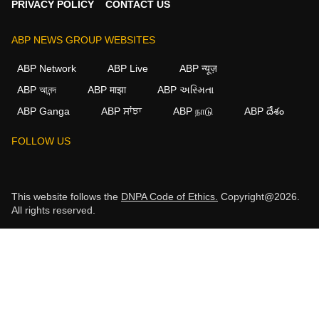
PRIVACY POLICY
CONTACT US
ABP NEWS GROUP WEBSITES
ABP Network
ABP Live
ABP न्यूज़
ABP আনন্দ
ABP माझा
ABP અસ્મિતા
ABP Ganga
ABP ਸਾਂਝਾ
ABP நாடு
ABP దేశం
FOLLOW US
This website follows the
DNPA Code of Ethics.
Copyright@2026.
All rights reserved.