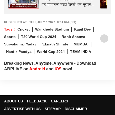
पोरं वाचवायला घरात शिरली, पण सूरजने
अंधारात धारदार शस्त्र फिरवलं
PUBLISHED AT : THU, JULY 4,2024, 8:01 PM (IST)
Tags :
Cricket
Wankhede Stadium
Kapil Dev
Sports
T20 World Cup 2024
Rohit Sharma
Suryakumar Yadav
'Eknath Shinde
MUMBAI
Hardik Pandya
World Cup 2024
TEAM INDIA
Breaking News, Anytime, Anywhere - Download
ABPLIVE on
Android
and
iOS
now!
ABOUT US
FEEDBACK
CAREERS
ADVERTISE WITH US
SITEMAP
DISCLAIMER