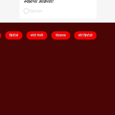
स्वप्नांचा आक्रोश!
Opinion
व्हिडीओ
फोटो गॅलरी
पॉडकास्ट
शॉर्ट व्हिडीओ