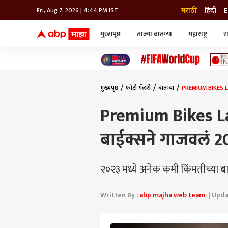
मराठी
हिंदी
E
Fri, Aug 7, 2026 | 4:44 PM IST
मुख्यपृष्ठ
ताज्या बातम्या
महाराष्ट्र
र
बातम्या
जॅाब माझा
लाईफ
भारत
महाराष्ट्र
टेक-गॅजेट
मुंबई
ऑटो
टेलिव्हिजन
विश्व
विश्व
मुख्यपृष्ठ
फोटो गॅलरी
बातम्या
PREMIUM BIKES LAU
कोल्हापूर
पुणे
Premium Bikes Lau
नवी मुंबई
अमरावती
बाईक्सने गाजवलं 20
अहमदनगर
अकोला
२०२३ मध्ये अनेक कमी किंमतीच्या ब
Written By :
abp majha web team
| Updat