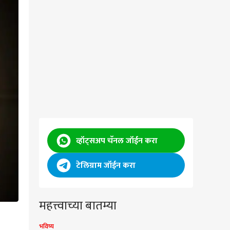
व्हॉट्सअप चॅनल जॉईन करा
टेलिग्राम जॉईन करा
महत्त्वाच्या बातम्या
भविष्य