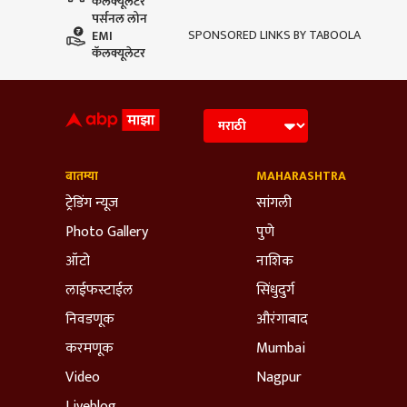
कॅलक्यूलेटर
पर्सनल लोन
SPONSORED LINKS BY TABOOLA
EMI
कॅलक्यूलेटर
बातम्या
MAHARASHTRA
ट्रेडिंग न्यूज
सांगली
Photo Gallery
पुणे
ऑटो
नाशिक
लाईफस्टाईल
सिंधुदुर्ग
निवडणूक
औरंगाबाद
करमणूक
Mumbai
Video
Nagpur
Liveblog