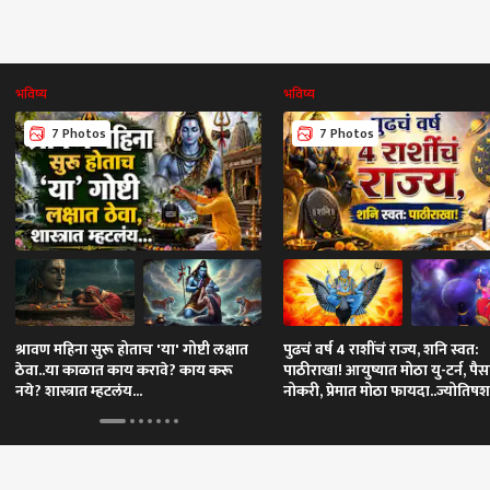
भविष्य
भविष्य
7 Photos
7 Photos
श्रावण महिना सुरू होताच 'या' गोष्टी लक्षात
पुढचं वर्ष 4 राशींचं राज्य, शनि स्वत:
ठेवा..या काळात काय करावे? काय करू
पाठीराखा! आयुष्यात मोठा यु-टर्न, पैस
नये? शास्त्रात म्हटलंय...
नोकरी, प्रेमात मोठा फायदा..ज्योतिषशास