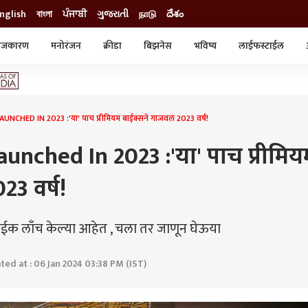
nglish
বাংলা
ਪੰਜਾਬੀ
ગુજરાતી
நாடு
దేశం
ाजकारण
मनोरंजन
क्रीडा
बिझनेस
भविष्य
लाईफस्टाईल
स्टाईल
क्राईम
व्यापार-उद्योग
ट्रेडिंग
ऑटो
NCHED IN 2023 :'या' पाच प्रीमियम बाईक्सने गाजवलं 2023 वर्ष!
nched In 2023 :'या' पाच प्रीमिय
23 वर्ष!
ाईक लाँच केल्या आहेत , चला तर जाणून घेऊया
ed at : 06 Jan 2024 03:38 PM (IST)