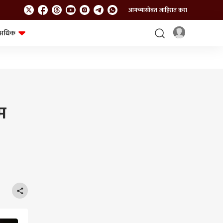
आमच्यासोबत जाहिरात करा
अधिक
शेत-शिवार
भविष्य
म