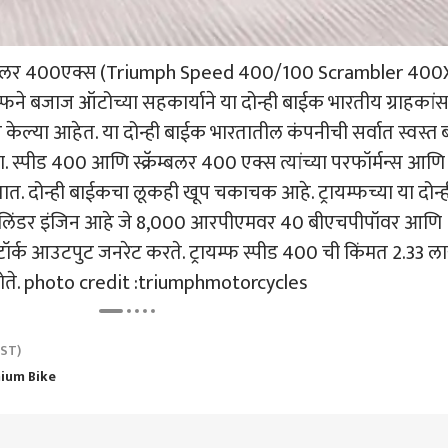
करण्याचे आदेश
क्रॅम्बलर 400एक्स (Triumph Speed 400/100 Scrambler 400
पार्थ पवार अन् कायनात
शेतकऱ्यांच्या कर्जमाफीत NPA
लोको पायलटला ट्रेनसमोर
गृहम
ायम्फने बजाज ऑटोच्या सहकार्याने या दोन्ही बाईक भारतीय ग्राहकां
ंचा साखरपुडा; एकनाथ
खात्यांसाठी वन टाईम
दिसला 'टायगर';
पेले
ंसह दिग्गजांची उपस्थिती,
सेटलमेंटचा पर्याय, सहकार
प्रसंगावधानतेमुळे वाचले प्राण,
अमित 
ेल्या आहेत. या दोन्ही बाईक भारतातील कंपनीची सर्वात स्वस्त
म्पत्यास शुभेच्छा देण्यास
विभागानं haircut चे टप्पे
हॉर्न ऐकताच वाघोबाने
चिरड
ा. स्पीड 400 आणि स्क्रॅम्बलर 400 एक्स त्यांच्या परफॉर्मन्स आणि
समजावून सांगितले
जंगलात ठोकली धूम
त. दोन्ही बाईकचा लूकही खूप चकाचक आहे. ट्रायम्फच्या या दोन्ह
सिलिंडर इंजिन आहे जे 8,000 आरपीएमवर 40 बीएचपीपॉवर आणि
्क आउटपुट जनरेट करते. ट्रायम्फ स्पीड 400 ची किंमत 2.33 ल
 होते. photo credit :triumphmotorcycles
IST)
ium Bike