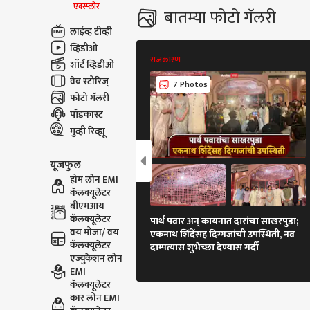
एक्स्प्लोर
बातम्या फोटो गॅलरी
लाईव्ह टीव्ही
व्हिडीओ
राजकारण
शॉर्ट व्हिडीओ
वेब स्टोरिज्
7 Photos
फोटो गॅलरी
पॉडकास्ट
मुव्ही रिव्ह्यू
यूजफुल
होम लोन EMI
कॅलक्यूलेटर
बीएमआय
कॅलक्यूलेटर
पार्थ पवार अन् कायनात दारांचा साखरपुडा;
वय मोजा/ वय
एकनाथ शिंदेंसह दिग्गजांची उपस्थिती, नव
कॅलक्यूलेटर
दाम्पत्यास शुभेच्छा देण्यास गर्दी
एज्युकेशन लोन
EMI
कॅलक्यूलेटर
कार लोन EMI