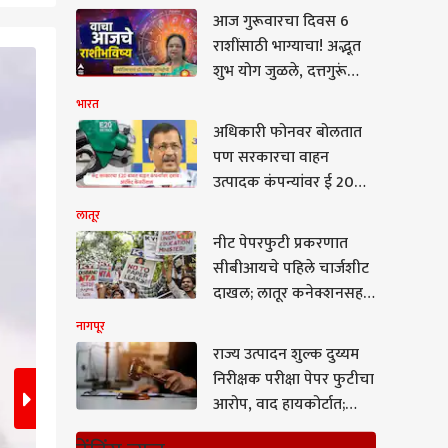
आज गुरूवारचा दिवस 6
राशींसाठी भाग्याचा! अद्भूत
2
शुभ योग जुळले, दत्तगुरूंच्या
/5
कृपेने कोण भाग्यशाली?
भारत
आजचे राशीभविष्य वाचा...
अधिकारी फोनवर बोलतात
पण सरकारचा वाहन
उत्पादक कंपन्यांवर ई 20
वरुन दबाव : अरविंद
लातूर
केजरीवाल
नीट पेपरफुटी प्रकरणात
सीबीआयचे पहिले चार्जशीट
दाखल; लातूर कनेक्शनसह
तपास निर्णायक टप्प्यात
नागपूर
राज्य उत्पादन शुल्क दुय्यम
निरीक्षक परीक्षा पेपर फुटीचा
आरोप, वाद हायकोर्टात;
एमपीएससीला उत्तर सादर