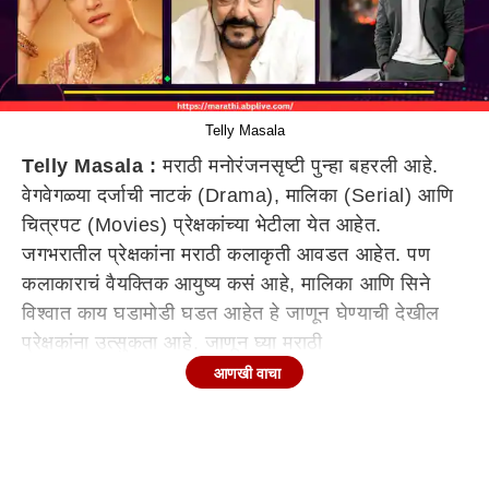
Telly Masala
Telly Masala :
मराठी मनोरंजनसृष्टी पुन्हा बहरली आहे.
वेगवेगळ्या दर्जाची नाटकं (Drama), मालिका (Serial) आणि
चित्रपट (Movies) प्रेक्षकांच्या भेटीला येत आहेत.
जगभरातील प्रेक्षकांना मराठी कलाकृती आवडत आहेत. पण
कलाकाराचं वैयक्तिक आयुष्य कसं आहे, मालिका आणि सिने
विश्वात काय घडामोडी घडत आहेत हे जाणून घेण्याची देखील
प्रेक्षकांना उत्सुकता आहे. जाणून घ्या मराठी
मनोरंजनसृष्टीसंबंधित बातम्या...
आणखी वाचा
Sanjay Dutt : संजय दत्त आजही आईचे संस्कार विसरला
नाही; मातृदिनानिमित्त भावुक पोस्ट, चाहत्यांनाही अश्रू अनावर
Sanjay Dutt : बॉलिवूड अभिनेता संजय दत्तने (Sanjay
Dutt) मातृदिनानिमित्त (Mother's Day 2024) आई नरगिस