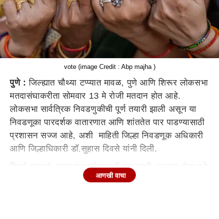
vote (image Credit : Abp majha )
पुणे :
जिल्ह्यात चौथ्या टप्प्यात मावळ, पुणे आणि शिरूर लोकसभा
मतदासंघाकरीता सोमवार 13 मे रोजी मतदान होत आहे.
लोकसभा सार्वत्रिक निवडणुकीची पूर्ण तयारी झाली असून या
निवडणूका पारदर्शक वातारणात आणि शांततेत पार पाडण्यासाठी
प्रशासन सज्ज आहे, अशी माहिती जिल्हा निवडणूक अधिकारी
आणि जिल्हाधिकारी डॉ.सुहास दिवसे यांनी दिली.
दिवसे म्हणाले, मतदारांना कोणत्याही प्रकारची अडचण होऊ नये
आणखी वाचा
म्हणून प्रत्येक मतदान केंद्रावर मतदारांसाठी सर्व सोयी सुविधा
उपलब्ध करून देण्यात येणार आहेत. उन्हाळा असल्याने
सावलीसाठी शेड, मतदारांसाठी स्वतंत्र रांगा, रांगेत गर्दी झाल्यास