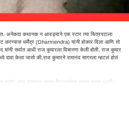
 आहेत. अनेकदा कथानक न आवड्याने एक स्टार त्या चित्रपटाला
ट करण्यास धर्मेंद्र (Dharmendra) यांनी होकार दिला आणि तो
नंद यांनी सर्वात आधी राज कुमारला विचारणा केली होती. राज कुमार
ध्ये दावा केला जातो की,राज कुमारने रामानंद सागरला म्हटलं होतं
ल का?". राज कुमारचा प्रश्न ऐकल्यानंतर त्याचा कुत्रा इकडे-
कसं करू".
ीने रामानंद सागरला प्रचंड वाईट वाटलं आणि पुन्हा कधीही
मेंद्रला विचारणा केली. धर्मेंद्रने लगेचच या चित्रपटासाठी आपला