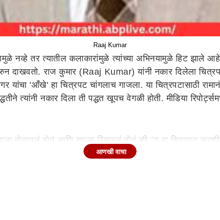
Raaj Kumar
ळे नव्हे तर त्यातील कलाकारांमुळे त्यांच्या अभिनयामुळे हिट झाले
करुन दाखवतो. राज कुमार (Raaj Kumar) यांनी नकार दिलेला चित्रप
 सागर यांचा 'आँखे' हा चित्रपट चांगलाच गाजला. या चित्रपटासाठी रामा
तीने त्यांनी नकार दिला ती पद्धत खूपच वेगळी होती. मीडिया रिपोर्ट्सम
याला बोलावलं होतं आणि त्याला विचारलं होतं की,"तू हा चित्रपट करशी
आणखी वाचा
े होते,"पाहा...माझ्या कुत्र्यालाही हा चित्रपट करायचं नाही..मी तरी 
मानंद सागर लगेचच आपल्या घरी निघून आले होते. राज कुमारच्या वागणुक
ासाठी कोणीतरी त्यांना धर्मेंद्रचं नाव सुचवलं. त्यानुसार रामानंदने धर्