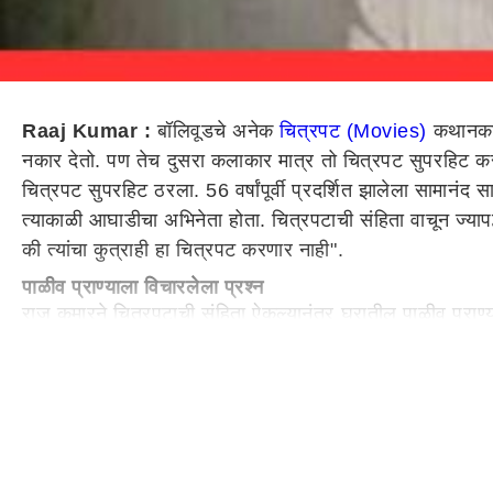
Raaj Kumar :
बॉलिवूडचे अनेक
चित्रपट (Movies)
कथानकामु
नकार देतो. पण तेच दुसरा कलाकार मात्र तो चित्रपट सुपरहिट 
चित्रपट सुपरहिट ठरला. 56 वर्षांपूर्वी प्रदर्शित झालेला सामानंद
त्याकाळी आघाडीचा अभिनेता होता. चित्रपटाची संहिता वाचून ज्यापद्ध
की त्यांचा कुत्राही हा चित्रपट करणार नाही".
पाळीव प्राण्याला विचारलेला प्रश्न
राज कुमारने चित्रपटाची संहिता ऐकल्यानंतर घरातील पाळीव प्राण्
तिकडे पाहू लागला होता. त्यामुळे राज कुमार रामानंद सागरला म्हणाल
रामानंद सागर झालेले नाराज
राज कुमारच्या या कृत्याने रामानंद सागरला वाईट वाटलं होतं. रा
त्याच्यासोबत काम न करण्याचा त्यांनी निर्णय घेतला. पुढे या चित्रपट
होकार दिला.