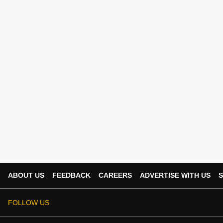
ABOUT US
FEEDBACK
CAREERS
ADVERTISE WITH US
S
FOLLOW US