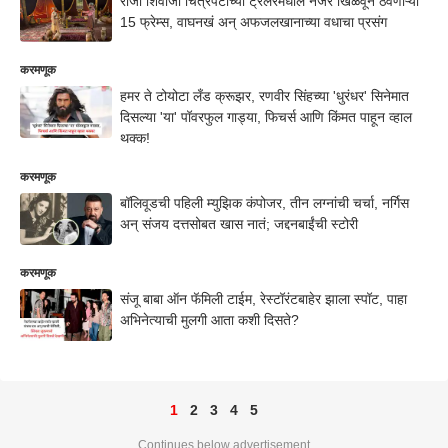
राजा शिवाजी चित्रपटाच्या ट्रेलरमधील नजर खिळवून ठेवणाऱ्या
15 फ्रेम्स, वाघनखं अन् अफजलखानाच्या वधाचा प्रसंग
करमणूक
हमर ते टोयोटा लँड क्रूझर, रणवीर सिंहच्या 'धुरंधर' सिनेमात
दिसल्या 'या' पॉवरफुल गाड्या, फिचर्स आणि किंमत पाहून व्हाल
थक्क!
करमणूक
बॉलिवूडची पहिली म्युझिक कंपोजर, तीन लग्नांची चर्चा, नर्गिस
अन् संजय दत्तसोबत खास नातं; जद्दनबाईंची स्टोरी
करमणूक
संजू बाबा ऑन फॅमिली टाईम, रेस्टॉरंटबाहेर झाला स्पॉट, पाहा
अभिनेत्याची मुलगी आता कशी दिसते?
1
2
3
4
5
Continues below advertisement