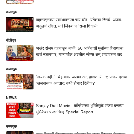
करमणूक
महाराष्ट्राच्या स्वाभिमानाला चार चाँद, रितेशचा रिसर्च, अजय-
अतुलचं संगीत, मनं जिंकणारा 'राजा शिवाजी'!
बॉलीवूड
अखेर संजय दत्तकडून माफी, 50 आदिवासी मुलींच्या शिक्षणाचा
खर्च उचलणार; गाण्यातील अश्लील स्टेप्स अन् शब्दावरुन वाद
करमणूक
'नायक नहीं..', चेहऱ्यावर जखमा अन् हातात सिगार; संजय दत्तचा
'खलनायक' अवतार; कधी होणार रिलीज?
NEWS
Sanjay Dutt Movie : काँग्रेसच्या भुमिकेमुळे संजय दत्तच्या
भूमिकेवर प्रश्नचिन्ह Special Report
करमणूक