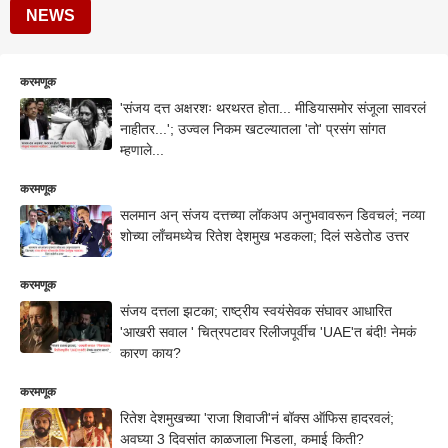
NEWS
करमणूक
'संजय दत्त अक्षरशः थरथरत होता... मीडियासमोर संजूला सावरलं
नाहीतर...'; उज्वल निकम खटल्यातला 'तो' प्रसंग सांगत
म्हणाले...
करमणूक
सलमान अन् संजय दत्तच्या लॉकअप अनुभवावरून डिवचलं; नव्या
शोच्या लाँचमध्येच रितेश देशमुख भडकला; दिलं सडेतोड उत्तर
करमणूक
संजय दत्तला झटका; राष्ट्रीय स्वयंसेवक संघावर आधारित
'आखरी सवाल ' चित्रपटावर रिलीजपूर्वीच 'UAE'त बंदी! नेमकं
कारण काय?
करमणूक
रितेश देशमुखच्या 'राजा शिवाजी'नं बॉक्स ऑफिस हादरवलं;
अवघ्या 3 दिवसांत काळजाला भिडला, कमाई किती?