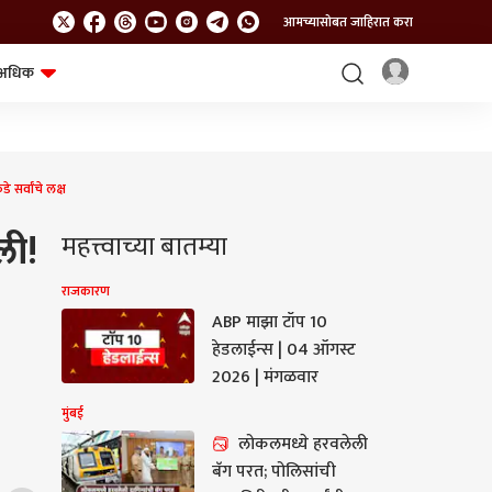
आमच्यासोबत जाहिरात करा
अधिक
शेत-शिवार
भविष्य
सर्वांचे लक्ष
ली!
महत्त्वाच्या बातम्या
राजकारण
ABP माझा टॉप 10
हेडलाईन्स | 04 ऑगस्ट
2026 | मंगळवार
मुंबई
लोकलमध्ये हरवलेली
बॅग परत; पोलिसांची