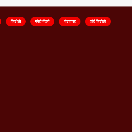
व्हिडीओ
फोटो गॅलरी
पॉडकास्ट
शॉर्ट व्हिडीओ