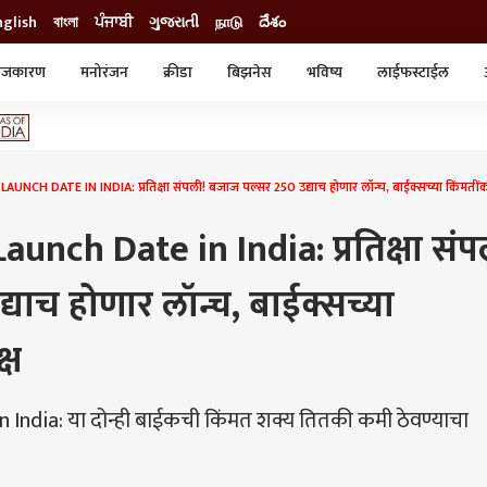
nglish
বাংলা
ਪੰਜਾਬੀ
ગુજરાતી
நாடு
దేశం
ाजकारण
मनोरंजन
क्रीडा
बिझनेस
भविष्य
लाईफस्टाईल
स्टाईल
क्राईम
व्यापार-उद्योग
ट्रेडिंग
ऑटो
NCH DATE IN INDIA: प्रतिक्षा संपली! बजाज पल्सर 250 उद्याच होणार लॉन्च, बाईक्सच्या किंमतींकडे 
aunch Date in India: प्रतिक्षा संप
याच होणार लॉन्च, बाईक्सच्या
्ष
 India: या दोन्ही बाईकची किंमत शक्य तितकी कमी ठेवण्याचा