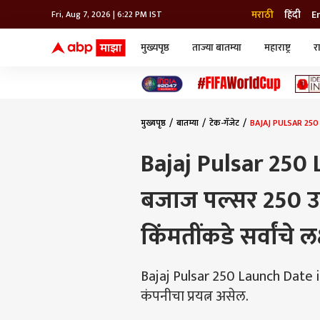
मराठी
हिंदी
E
Fri, Aug 7, 2026 | 6:22 PM IST
मुख्यपृष्ठ
ताज्या बातम्या
महाराष्ट्र
र
बातम्या
जॅाब माझा
लाईफ
भारत
महाराष्ट्र
टेक-गॅजेट
मुंबई
ऑटो
टेलिव्हिजन
विश्व
विश्व
मुख्यपृष्ठ
बातम्या
टेक-गॅजेट
BAJAJ PULSAR 250 LAU
कोल्हापूर
पुणे
Bajaj Pulsar 250 L
नवी मुंबई
अमरावती
बजाज पल्सर 250 उद्
अहमदनगर
अकोला
किंमतींकडे सर्वांचे लक
Bajaj Pulsar 250 Launch Date in
कंपनीचा प्रयत्न असेल.