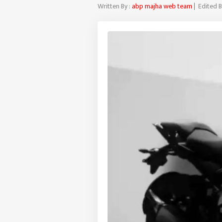
Written By :
abp majha web team
| Edited B