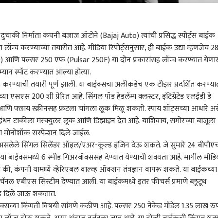
चाकी निर्माता कंपनी बजाज ऑटोने (Bajaj Auto) त्यांची प्रसिद्ध स्पोर्ट्स बाईक
 लॉन्च करण्याच्या तयारीत आहे. मीडिया रिपोर्ट्सनुसार, ही बाईक उद्या म्हणजेच 2
 आणि पल्सर 250 एफ (Pulsar 250F) या दोन प्रकारांसह लॉन्च करण्यात येणा
रम्यान स्पॉट करण्यात आल्या होत्या.
 लॉन्च करण्याची तयारी पूर्ण झाली. या बाईक्सचा अलीकडेच एक टीझर प्रदर्शित करण्या
ा एसएस 200 शी प्रेरित आहे. सिंगल पॉड हेडलॅम्प क्लस्टर, इंटिग्रेटेड एलईडी डे
आणि फ्लाय स्क्रीनसह फ्रंटला चांगला लूक मिळू शकतो. स्पाय शॉट्सच्या आधारे अस
 इंधन टाकीला मस्क्युलर लूक आणि डिझाइन देत आहे. याशिवाय, समोरच्या बाजूला
ा मोनोशॉक सस्पेन्शन दिले जाईल.
 असलेले सिंगल सिलेंडर ऑइल/एअर-कूल्ड इंजिन देऊ शकते. जे सुमारे 24 बीपीए
 कॉर्नर
 बाईक्समध्ये 6 स्पीड गिअरबॉक्ससह देण्यात येण्याची शक्यता आहे. मागील मीडि
की, कंपनी यामध्ये व्हेरिएबल वाल्व्ह ऑक्शन तंत्रज्ञान वापरू शकते. या बाईकच्या
ल चॅनल एबीएस सिस्टीम देण्यात आली. या बाईकमध्ये इतर फीचर्स प्रमाणे ब्लूटूथ
 आर्टिकल
टॉप रील्स
 मोड दिले जाऊ शकतात.
ही बाईक्सच्या किंमती विषयी सांगणे कठीण आहे. पल्सर 250 नेकेड मॉडेल 1.35 लाख रु
ारण
मुंबई
राजकारण
ठाणे