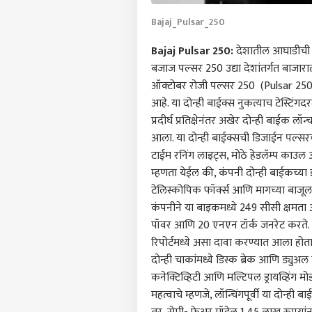
Bajaj_Pulsar_250
Bajaj Pulsar 250:
देशातील आघाडीची दु
बजाज पल्सर 250 उद्या देशांतर्गत बाजारात
ऑक्टोबर रोजी पल्सर 250 (Pulsar 250)
आहे. या दोन्ही बाईक्स नुकत्याच टेस्टिंगद
प्रदीर्घ प्रतिक्षेनंतर अखेर दोन्ही बाईक
आला. या दोन्ही बाईक्सची डिजाईन पल्सरच्य
टाईम रनिंग लाइट्स, मोठे हेडलॅम्प काउल 
म्हणता येईल की, कंपनी दोन्ही बाईकच्या
टेलिस्कोपिक फॉर्क्स आणि मागच्या बाजूल
कंपनीने या बाइकमध्ये 249 सीसी क्षमता
पर्सनल
पॉवर आणि 20 एनएन टॉर्क जनरेट करते. या
रिपोर्टमध्ये असा दावा करण्यात आला होता 
दोन्ही चाकांमध्ये डिस्क ब्रेक आणि ड्युअ
टॉप
हॅलो गेस्ट
कनेक्टिव्हिटी आणि मल्टिपल ड्रायव्हिंग
महत्वाचे म्हणजे, लॉन्चिंगपूर्वी या दोन्
राजक
आमच्यासोबत जाहिरात करा