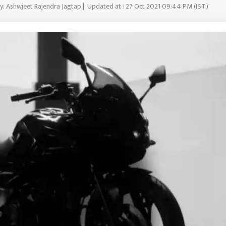
y: Ashwjeet Rajendra Jagtap | Updated at : 27 Oct 2021 09:44 PM (IST)