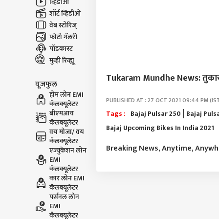
व्हिडीओ
शॉर्ट व्हिडीओ
वेब स्टोरिज्
फोटो गॅलरी
पॉडकास्ट
मुव्ही रिव्ह्यू
Tukaram Mundhe News: तुकाराम म
यूजफुल
होम लोन EMI
PUBLISHED AT : 27 OCT 2021 09:44 PM (IS
कॅलक्यूलेटर
बीएमआय
Tags :
Bajaj Pulsar 250
Bajaj Puls
कॅलक्यूलेटर
Bajaj Upcoming Bikes In India 2021
वय मोजा/ वय
कॅलक्यूलेटर
Breaking News, Anytime, Anyw
एज्युकेशन लोन
EMI
कॅलक्यूलेटर
कार लोन EMI
कॅलक्यूलेटर
पर्सनल लोन
EMI
कॅलक्यूलेटर