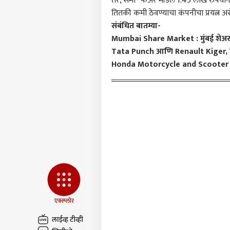
तर, सेमी- फेअर मॉडेल 1.45 लाख रुपयां
प्रायव्हसी पॉलिसी
तितकी कमी ठेवण्याचा कंपनीचा प्रयत्न अ
संबंधित बातम्या-
संपर्क साधा
Mumbai Share Market : मुंबई शेअर ब
करिअर
Tata Punch आणि Renault Kiger, कोण
ABP 
फीडबॅक
| 04
Honda Motorcycle and Scooter India 
आमच्याबद्दल
मंगळ
राजक
'पाणी
त्रि
LOGIN
स्टॅल
वक्तव
आदे
एक्स्प्लोर
लाईव्ह टीव्ही