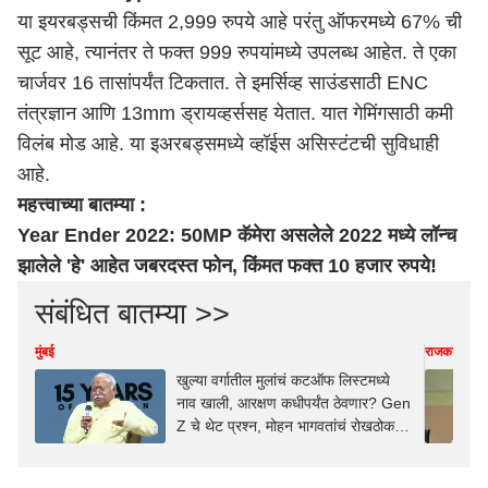
या इयरबड्सची किंमत 2,999 रुपये आहे परंतु ऑफरमध्ये 67% ची
सूट आहे, त्यानंतर ते फक्त 999 रुपयांमध्ये उपलब्ध आहेत. ते एका
चार्जवर 16 तासांपर्यंत टिकतात. ते इमर्सिव्ह साउंडसाठी ENC
तंत्रज्ञान आणि 13mm ड्रायव्हर्ससह येतात. यात गेमिंगसाठी कमी
विलंब मोड आहे. या इअरबड्समध्ये व्हॉईस असिस्टंटची सुविधाही
आहे.
महत्त्वाच्या बातम्या :
Year Ender 2022: 50MP कॅमेरा असलेले 2022 मध्ये लॉन्च
झालेले 'हे' आहेत जबरदस्त फोन, किंमत फक्त 10 हजार रुपये!
संबंधित बातम्या >>
मुंबई
राजकारण
खुल्या वर्गातील मुलांचं कटऑफ लिस्टमध्ये
नाव खाली, आरक्षण कधीपर्यंत ठेवणार? Gen
Z चे थेट प्रश्न, मोहन भागवतांचं रोखठोक
उत्तर