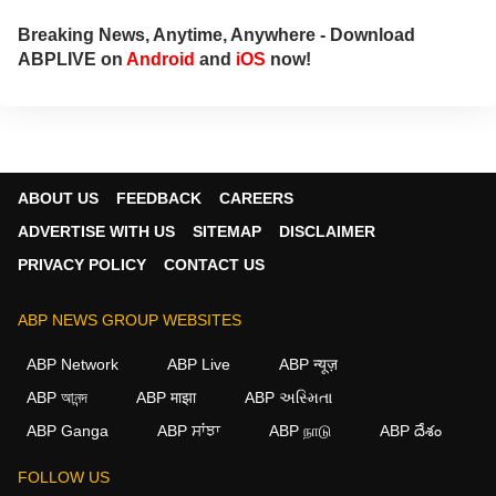
Breaking News, Anytime, Anywhere - Download
ABPLIVE on
Android
and
iOS
now!
ABOUT US
FEEDBACK
CAREERS
ADVERTISE WITH US
SITEMAP
DISCLAIMER
PRIVACY POLICY
CONTACT US
ABP NEWS GROUP WEBSITES
ABP Network
ABP Live
ABP न्यूज़
ABP আনন্দ
ABP माझा
ABP અસ્મિતા
ABP Ganga
ABP ਸਾਂਝਾ
ABP நாடு
ABP దేశం
FOLLOW US