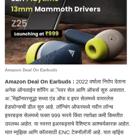
Amazon Deal On Earbuds
Amazon Deal On Earbuds :
2022 वर्षाला निरोप देताना
अनेक ऑनलाईन शॉपिंग अॅपवर सेल आणि ऑफर्स सुरु असतात.
अॅमेझॉनवरसुद्धा सध्या एंड ऑफ द इयर सेलमध्ये वायरलेस
हेडफोन्सची डील सुरु आहे. लॉन्चिंग ऑफरमध्ये नवीन लॉन्च
इयरबड्स सेलमध्ये फक्त 999 रूपये किंवा त्यापेक्षा कमी किमतीत
उपलब्ध आहेत. या स्वस्त इअरबड्सचे वैशिष्टय आश्चर्यकारक आहेत.
यात म्युझिक आणि कॉलसाठी ENC टेक्नॉलॉजी आहे. यात व्हॉईस