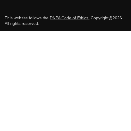
This website follows the
DNPA Code of Ethics.
Copyright@2026.
All rights reserved.