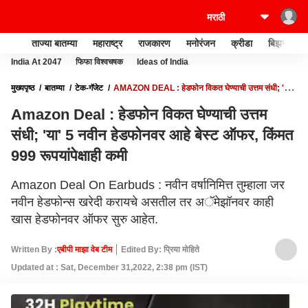
ताज्या बातम्या
महाराष्ट्र
राजकारण
मनोरंजन
क्रीडा
बिझनेस
India At 2047
फिफा विश्वचषक
Ideas of India
मुख्यपृष्ठ
बातम्या
टेक-गॅजेट
AMAZON DEAL : हेडफोन विकत घेण्याची उत्तम संधी; 'या'
5 नवीन हेडफोनवर आहे बेस्ट ऑफर, किंमत 999 रूपयांपेक्षाही कमी
Amazon Deal : हेडफोन विकत घेण्याची उत्तम
संधी; 'या' 5 नवीन हेडफोनवर आहे बेस्ट ऑफर, किंमत
999 रूपयांपेक्षाही कमी
Amazon Deal On Earbuds : नवीन वर्षानिमित्त तुम्हाला जर
नवीन हेडफोन्स खरेदी करायचे असतील तर अॅमेझॉनवर काही
खास हेडफोनवर ऑफर सुरु आहेत.
Written By :
एबीपी माझा वेब टीम
Edited By: प्रिया मोहिते
Updated at : Sat, December 31,2022, 2:38 pm (IST)