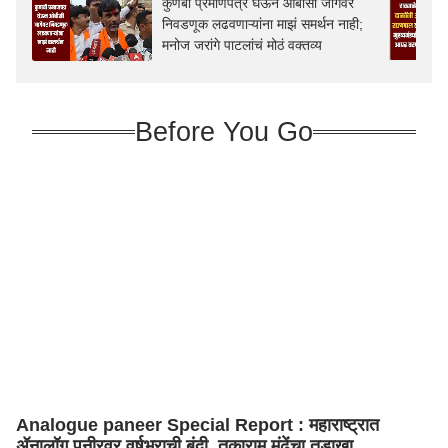
कुणबी प्रमाणपत्र घेऊन ओबीसी जागेवर
निवडणूक लढवणाऱ्यांना माझं समर्थन नाही;
मनोज जरांगे पाटलांचं मोठं वक्तव्य
Before You Go
Analogue paneer Special Report : महाराष्ट्रात
ॲनालॉग पनीरवर वर्षभराची बंदी, तुकाराम मुंढेंचा तडाखा