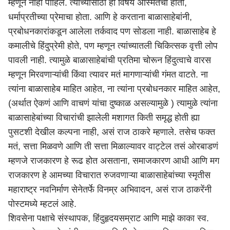
म्हणून नाही पाहिलं. त्यांच्यासाठी हा विषय अस्मितेचा होता,
धर्माप्रतीच्या प्रेमाचा होता. आणि हे करताना बाळासाहेबांनी,
प्रबोधनकारांकडून आलेला तर्कवाद पण सोडला नाही. बाळासाहेब हे
कमालीचे हिंदुप्रेमी होते, पण म्हणून त्यांच्यातली चिकित्सक वृत्ती लोप
पावली नाही. त्यामुळे बाळासाहेबांची प्रतिमा चोरून हिंदुत्वाचे वारस
म्हणून मिरवणाऱ्यांची किंवा त्यावर मतं मागणाऱ्यांची गंमत वाटते. ना
त्यांना बाळासाहेब माहित आहेत, ना त्यांना प्रबोधनकार माहित आहेत,
(अर्थात ऐकणं आणि वाचणं यांचा दुष्काळ असल्यामुळे ) त्यामुळे त्यांना
बाळासाहेबांच्या विचारांची झालेली मशागत किती समृद्ध होती ह्या
पुसटशी देखील कल्पना नाही, असं राज ठाकरे म्हणाले. तसेच फक्त
मतं, सत्ता मिळवणे आणि ती सत्ता मिळाल्यावर वाट्टेल तसं ओरबाडणं
म्हणजे राजकारण हे रूढ होत असताना, समाजकारण आधी आणि मग
राजकारण हे आमच्या विचारात रुजवणाऱ्या बाळासाहेबांच्या स्मृतीस
महाराष्ट्र
नवनिर्माण सेनेतर्फे विनम्र अभिवादन, असं राज ठाकरेंनी
पोस्टमध्ये म्हटलं आहे.
शिवसेना पक्षाचे संस्थापक, हिंदुहृदयसम्राट आणि माझे काका स्व.