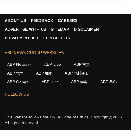
ABOUT US
FEEDBACK
CAREERS
ADVERTISE WITH US
SITEMAP
DISCLAIMER
PRIVACY POLICY
CONTACT US
ABP NEWS GROUP WEBSITES
ABP Network
ABP Live
ABP न्यूज़
ABP আনন্দ
ABP माझा
ABP અસ્મિતા
ABP Ganga
ABP ਸਾਂਝਾ
ABP நாடு
ABP దేశం
FOLLOW US
This website follows the
DNPA Code of Ethics.
Copyright@2026.
All rights reserved.