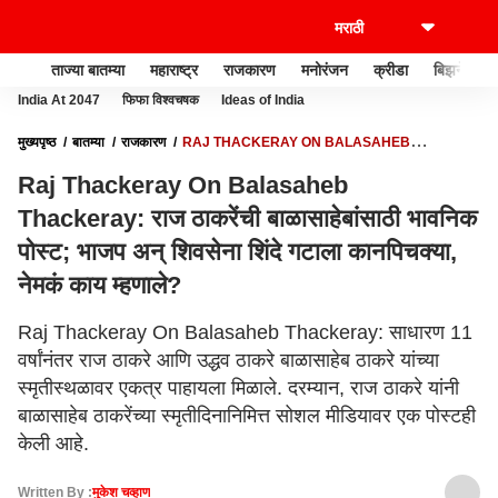
ताज्या बातम्या
महाराष्ट्र
राजकारण
मनोरंजन
क्रीडा
बिझनेस
India At 2047
फिफा विश्वचषक
Ideas of India
मुख्यपृष्ठ
बातम्या
राजकारण
RAJ THACKERAY ON BALASAHEB
THACKERAY: राज ठाकरेंची बाळासाहेबांसाठी भावनिक पोस्ट; भाजप अन् शिवसेना शिंदे गटाला
Raj Thackeray On Balasaheb
कानपिचक्या, नेमकं काय म्हणाले?
Thackeray: राज ठाकरेंची बाळासाहेबांसाठी भावनिक
पोस्ट; भाजप अन् शिवसेना शिंदे गटाला कानपिचक्या,
नेमकं काय म्हणाले?
Raj Thackeray On Balasaheb Thackeray: साधारण 11
वर्षांनंतर राज ठाकरे आणि उद्धव ठाकरे बाळासाहेब ठाकरे यांच्या
स्मृतीस्थळावर एकत्र पाहायला मिळाले. दरम्यान, राज ठाकरे यांनी
बाळासाहेब ठाकरेंच्या स्मृतीदिनानिमित्त सोशल मीडियावर एक पोस्टही
केली आहे.
Written By :
मुकेश चव्हाण