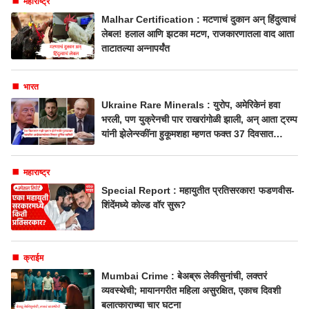
महाराष्ट्र
Malhar Certification : मटणाचं दुकान अन् हिंदुत्वाचं
लेबल! हलाल आणि झटका मटण, राजकारणातला वाद आता
ताटातल्या अन्नापर्यंत
भारत
Ukraine Rare Minerals : युरोप, अमेरिकेनं हवा
भरली, पण युक्रेनची पार राखरांगोळी झाली, अन् आता ट्रम्प
यांनी झेलेन्स्कींना हुकूमशहा म्हणत फक्त 37 दिवसात
गुडघ्यावर आणले, दुर्मिळ खनिजांचा सौदा होणार!
महाराष्ट्र
Special Report : महायुतीत प्रतिसरकार! फडणवीस-
शिंदेंमध्ये कोल्ड वॉर सुरू?
क्राईम
Mumbai Crime : बेअब्रू लेकीसुनांची, लक्तरं
व्यवस्थेची; मायानगरीत महिला असुरक्षित, एकाच दिवशी
बलात्काराच्या चार घटना