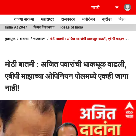
ताज्या बातम्या
महाराष्ट्र
राजकारण
मनोरंजन
क्रीडा
बिझनेस
India At 2047
फिफा विश्वचषक
Ideas of India
मुख्यपृष्ठ
बातम्या
राजकारण
मोठी बातमी : अजित पवारांची धाकधूक वाढली, एबीपी माझाच्या
ओपिनियन पोलमध्ये एकही जागा नाही!
मोठी बातमी : अजित पवारांची धाकधूक वाढली,
एबीपी माझाच्या ओपिनियन पोलमध्ये एकही जागा
नाही!