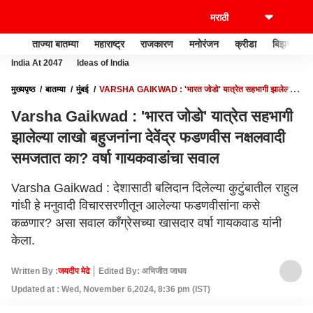
ताज्या बातम्या
महाराष्ट्र
राजकारण
मनोरंजन
क्रीडा
बिझनेस
India At 2047
Ideas of India
मुख्यपृष्ठ
बातम्या
मुंबई
VARSHA GAIKWAD : 'भारत जोडो' यात्रेत सहभागी झालेल्या
लाखो बहुजनांना देवेंद्र फडणवीस नक्षलवादी समजतात का? वर्षा गायकवाडांचा सवाल
Varsha Gaikwad : 'भारत जोडो' यात्रेत सहभागी
झालेल्या लाखो बहुजनांना देवेंद्र फडणवीस नक्षलवादी
समजतात का? वर्षा गायकवाडांचा सवाल
Varsha Gaikwad : देशासाठी बलिदान दिलेल्या कुटुंबातील राहुल
गांधी हे मनुवादी विचारसरणीतून आलेल्या फडणवीसांना कसे
कळणार? असा सवाल काँग्रेसच्या खासदार वर्षा गायकवाड यांनी
केला.
Written By :
जयदीप मेढे
Edited By: अभिजीत जाधव
Updated at : Wed, November 6,2024, 8:36 pm (IST)