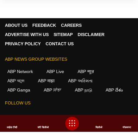
ABOUT US
FEEDBACK
CAREERS
ADVERTISE WITH US
SITEMAP
DISCLAIMER
PRIVACY POLICY
CONTACT US
ABP NEWS GROUP WEBSITES
ABP Network
ABP Live
ABP न्यूज़
ABP আনন্দ
ABP माझा
ABP અસ્મિતા
ABP Ganga
ABP ਸਾਂਝਾ
ABP நாடு
ABP దేశం
FOLLOW US
This website follows the
DNPA Code of Ethics.
Copyright@2026.
लाईव्ह टीव्ही
शॉर्ट व्हिडीओ
व्हिडीओ
पॉडकास्ट
All rights reserved.