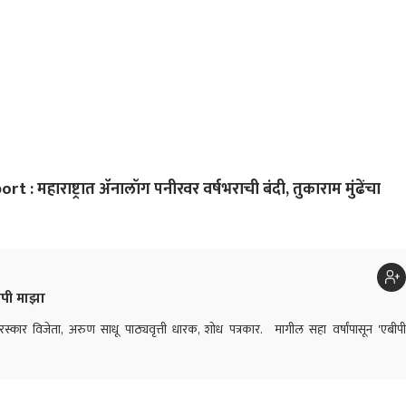
ल्यास देशातील Gen Z
ाँग्रेस...'
 महाराष्ट्रात ॲनालॉग पनीरवर वर्षभराची बंदी, तुकाराम मुंढेंचा
ीपी माझा
कार विजेता, अरुण साधू पाठ्यवृत्ती धारक, शोध पत्रकार. मागील सहा वर्षांपासून 'एबीपी