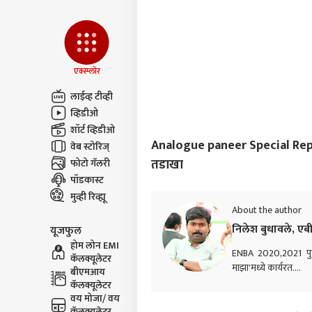
मिळा
आणि क
एक्स्प्लोर
लाईव्ह टीव्ही
व्हिडीओ
शॉर्ट व्हिडीओ
Analogue paneer Special Report :
वेब स्टोरिज्
तडाखा
फोटो गॅलरी
पॉडकास्ट
मुव्ही रिव्ह्यू
About the author
निलेश बुधावले, एब
यूजफुल
होम लोन EMI
ENBA 2020,2021 पुरस्
कॅलक्यूलेटर
माझा'मध्ये कार्यरत....
बीएमआय
कॅलक्यूलेटर
वय मोजा/ वय
कॅलक्यूलेटर