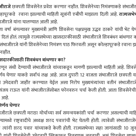
जीराजे
छत्रपती शिवसेनेत प्रवेश करणार नाहीत. शिवसेनेच्या निमंत्रणाकडे संभाजीर
पूरकडे रवाना झाल्याची माहिती सूत्रांनी एबीपी माझाला दिली आहे.
राज्यसभेच
भाजीराजे यांना घालण्यात आली आहे.
वर्षा बंगल्यावर मुख्यमंत्री आणि शिवसेना पक्षप्रमुख उद्धव ठाकरे यांची भेट घे
मंत्रण दिलं होतं. त्यामुळे राज्यसभेच्या खासदारकीसाठी संभाजीराजे शिवबंधन बांधणार 
ु संभाजीराजे यांनी शिवसेनेच्या निमंत्रण पाठ फिरवली असून कोल्हापूरकडे रवाना झ
 नाहीत.
ट, खासदारकीसाठी शिवबंधन बांधणार का?
हणून संधी देण्याची संभाजीराजे यांच्याकडून मागणी झाल्याची माहिती आहे. शिवस
ेणार याकडे सर्वांचं लक्ष आहे. आज दुपारी 12 वाजता संभाजीराजे छत्रपती या
ची उमेदवारी जाहीर करण्यात येईल असा निरोप मुख्यमंत्र्यांच्या वतीनं संभाजीराजे
 संजय राऊत यांनी संभाजीराजेंसोबत फोनवरुन चर्चा केली होती. आता शिवसेनेची
 आहे.
िर्णय घेणार
ीराजे छत्रपती मराठा मोर्चाच्या सर्व समन्वयकांशी चर्चा करणार असल्याची माह
 कॉर्नर
मध्ये राष्ट्रवादीचे अध्यक्ष शरद पवारांची भेट घेतली होती. त्यावेळी संभाजीराजेंच
 त्यांनी शरद पवार यांच्याकडे केली होती. राज्यसभेच्या सहा जागांसाठी 10 जू
ती यांनी शिवसेनेची उमेदवारी स्विकारुन निवडणूक लढवावी, असं शिवसेना खास