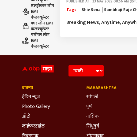
PUBLISHED AT : 23 MAY 2022 08:56 AM (IST
एज्युकेशन लोन
Tags :
Shiv Sena
Sambhaji Raje C
EMI
कॅलक्यूलेटर
Breaking News, Anytime, Anyw
कार लोन EMI
कॅलक्यूलेटर
पर्सनल लोन
EMI
कॅलक्यूलेटर
बातम्या
MAHARASHTRA
ट्रेडिंग न्यूज
सांगली
Photo Gallery
पुणे
ऑटो
नाशिक
लाईफस्टाईल
सिंधुदुर्ग
निवडणूक
औरंगाबाद