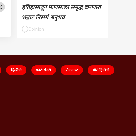
इतिहासातून माणसाला समृद्ध करणारा
भन्नाट निसर्ग अनुभव
Opinion
व्हिडीओ
फोटो गॅलरी
पॉडकास्ट
शॉर्ट व्हिडीओ