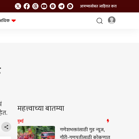
आमच्यासोबत जाहिरात करा
अधिक
शेत-शिवार
भविष्य
े
ं
महत्त्वाच्या बातम्या
हेत.
मुंबई
गणेशभक्तांसाठी गुड न्यूज,
गौरी-गणपतीसाठी कोकणात