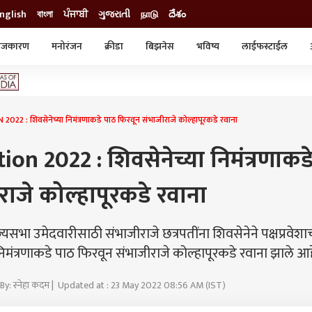
nglish
বাংলা
ਪੰਜਾਬੀ
ગુજરાતી
நாடு
దేశం
ाजकारण
मनोरंजन
क्रीडा
बिझनेस
भविष्य
लाईफस्टाईल
स्टाईल
क्राईम
व्यापार-उद्योग
ट्रेडिंग
ऑटो
2 : शिवसेनेच्या निमंत्रणाकडे पाठ फिरवून संभाजीराजे कोल्हापूरकडे रवाना
on 2022 : शिवसेनेच्या निमंत्रणाकड
ाजे कोल्हापूरकडे रवाना
सभा उमेदवारीसाठी संभाजीराजे छत्रपतींना शिवसेनेने पक्षप्रवेशाच
या निमंत्रणाकडे पाठ फिरवून संभाजीराजे कोल्हापूरकडे रवाना झाले आ
By: स्नेहा कदम | Updated at : 23 May 2022 08:56 AM (IST)