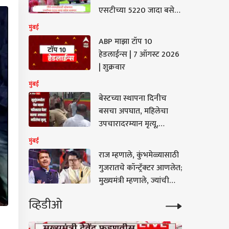
एसटीच्या 5220 जादा बसेस
धावणार, प्रताप सरनाईक
मुंबई
यांची माहिती
ABP माझा टॉप 10
हेडलाईन्स | 7 ऑगस्ट 2026
| शुक्रवार
मुंबई
बेस्टच्या स्थापना दिनीच
बसचा अपघात, महिलेचा
उपचारादरम्यान मृत्यू,
मुलुंडमधील चेक नाका
मुंबई
परिसरात घडली घटना
राज म्हणाले, कुंभमेळ्यासाठी
गुजरातचे कॉन्ट्रॅक्टर आणलेत;
मुख्यमंत्री म्हणाले, ज्यांची
बीड कपॅसिटी...
व्हिडीओ