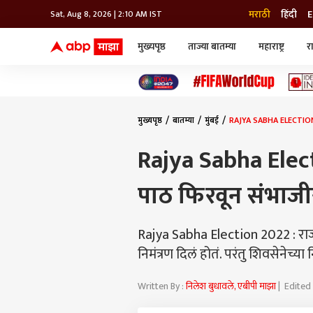
मराठी
हिंदी
E
Sat, Aug 8, 2026 | 2:10 AM IST
मुख्यपृष्ठ
ताज्या बातम्या
महाराष्ट्र
र
बातम्या
जॅाब माझा
लाईफ
भारत
महाराष्ट्र
टेक-गॅजेट
मुंबई
ऑटो
टेलिव्हिजन
विश्व
विश्व
मुख्यपृष्ठ
बातम्या
मुंबई
RAJYA SABHA ELECTION 202
कोल्हापूर
पुणे
Rajya Sabha Electi
नवी मुंबई
अमरावती
पाठ फिरवून संभाजीर
अहमदनगर
अकोला
Rajya Sabha Election 2022 : राज्य
निमंत्रण दिलं होतं. परंतु शिवसेनेच्
Written By :
निलेश बुधावले, एबीपी माझा
| Edited 