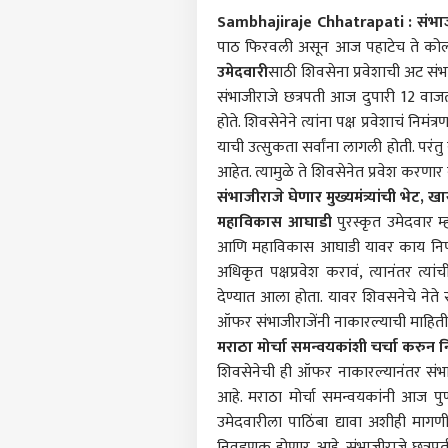
Sambhajiraje Chhatrapati :
संभा
पाठ फिरवली असून आज पहाटेच ते कोल्हा
उमेदवारी
साठी शिवसेना प्रवेशाची अट सं
संभाजीराजे छत्रपती आज दुपारी 12 वाजता 
होते. शिवसेनेने त्यांना पक्ष प्रवेशाचं नि
याची उत्सुकता सर्वांना लागली होती. परंत
आहेत. त्यामुळे ते शिवसेनेत प्रवेश करणार
संभाजीराजे घेणार मुख्यमंत्र्यांची भे
महाविकास आघाडी
पुरस्कृत उमेदवार म्
आणि महाविकास आघाडी यावर काय निर्णय घ
अधिकृत पक्षप्रवेश करावं, त्यानंतर त्यां
देण्यात आला होता. यावर शिवसनेचे नेते
ऑफर संभाजीराजेंनी नाकारल्याची माहिती
मराठा मोर्चा समन्वयकांशी चर्चा करुन न
शिवसेनेची ही ऑफर नाकारल्यानंतर संभाज
पर्सनल
आहे. मराठा मोर्चा समन्वयकांनी आज पुण्या
उमेदवारीला पाठिंबा द्यावा अशीही मागणी
निवडणूक होणार आहे. संभाजीराजे छत्रप