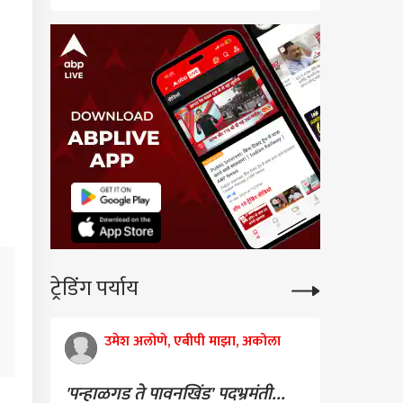
ट्रेडिंग पर्याय
उमेश अलोणे, एबीपी माझा, अकोला
'पन्हाळगड ते पावनखिंड' पदभ्रमंती...