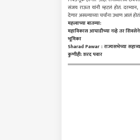
टॉप
हॅलो गेस्ट
संजय राऊत यांनी म्हटलं होतं. दरम्यान,
देणार असल्याच्या चर्चांना उधाण आलं होतं
राजक
आमच्यासोबत जाहिरात करा
महत्त्वाच्या बातम्या:
महाविकास आघाडीच्या नव्हे तर शिवसेनेच्
प्रायव्हसी पॉलिसी
भूमिका
संपर्क साधा
Sharad Pawar : राज्यसभेच्या सहाव्
करिअर
कुणीही: शरद पवार
जंतरमं
फीडबॅक
राजी
आमच्याबद्दल
आठवड
राजक
AISA 
शाई 
अश्रु
शाईन
इकडं 
शिक्ष
LOGIN
फडणव
दावे,
मांड
म्हणाल