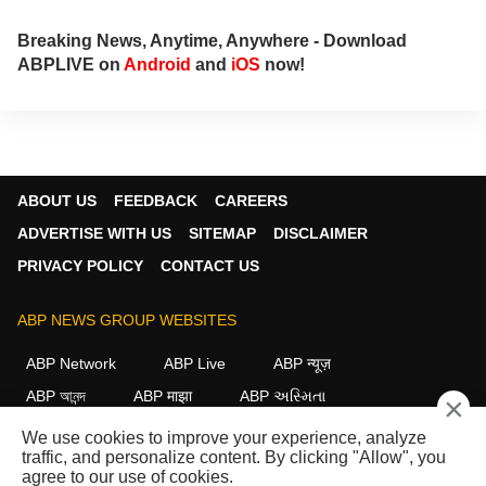
Breaking News, Anytime, Anywhere - Download
ABPLIVE on
Android
and
iOS
now!
ABOUT US
FEEDBACK
CAREERS
ADVERTISE WITH US
SITEMAP
DISCLAIMER
PRIVACY POLICY
CONTACT US
ABP NEWS GROUP WEBSITES
ABP Network
ABP Live
ABP न्यूज़
ABP আনন্দ
ABP माझा
ABP અસ્મિતા
×
ABP Ganga
ABP ਸਾਂਝਾ
ABP நாடு
ABP దేశం
We use cookies to improve your experience, analyze
traffic, and personalize content. By clicking "Allow", you
FOLLOW US
agree to our use of cookies.