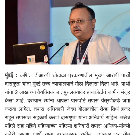
मुंबई :
कथित टीआरपी घोटाळा प्रकरणातील मुख्य आरोपी पार्थो
दासगुप्ता यांना मुंबई उच्च न्यायालयानं मोठा दिलासा दिला आहे. पार्थो
यांना 2 लाखांच्या वैयक्तिक जातमुचलक्यावर हायकोर्टानं जामीन मंजूर
केला आहे. दरम्यान त्यांना आपला पासपोर्ट तपास यंत्रणेकडे जमा
करावा लागेल. तपास अधिकारी जेव्हा बोलावतील तेव्हा तिथं हजर
राहून तपासात सहकार्य करणं दासगुप्ता यांना अनिवार्य राहिल. तसेच
पहिले सहा महिने महिन्याच्या पहिल्या शनिवारी तपास अधिका-यांकडे
हजेरी लावणं पार्थो यांना बंधनकारक राहीलं. त्यानंतर दर तीन