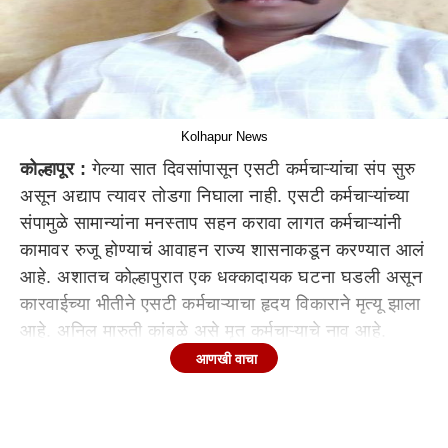
Kolhapur News
कोल्हापूर :
गेल्या सात दिवसांपासून एसटी कर्मचाऱ्यांचा संप सुरु
असून अद्याप त्यावर तोडगा निघाला नाही. एसटी कर्मचाऱ्यांच्या
संपामुळे सामान्यांना मनस्ताप सहन करावा लागत कर्मचाऱ्यांनी
कामावर रुजू होण्याचं आवाहन राज्य शासनाकडून करण्यात आलं
आहे. अशातच कोल्हापुरात एक धक्कादायक घटना घडली असून
कारवाईच्या भीतीने एसटी कर्मचाऱ्याचा हृदय विकाराने मृत्यू झाला
आहे. अनिल मारुती कांबळे असे मृत कर्मचाऱ्याचे नाव आहे.
आणखी वाचा
अनिल मारुती कांबळे हे मूळचे कोल्हापूर जिल्ह्यातील मडीलगे
गावचे रहिवासी आहेत. ते 2015 साली एसटीच्या सेवेत रुजू
झाले आहेत. सध्या ते सावंतवाडी आगार चालक म्हणून काम