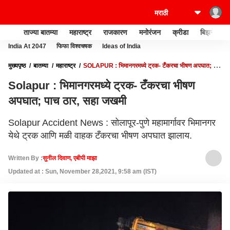
ताज्या बातम्या
महाराष्ट्र
राजकारण
मनोरंजन
क्रीडा
बिझनेस
India At 2047
फिफा विश्वचषक
Ideas of India
मुख्यपृष्ठ
बातम्या
महाराष्ट्र
SOLAPUR : भिमानगरमध्ये ट्रक- टँकरचा भीषण अपघात; पाच
ठार, सहा जखमी
Solapur : भिमानगरमध्ये ट्रक- टँकरचा भीषण
अपघात; पाच ठार, सहा जखमी
Solapur Accident News : सोलापूर-पुणे महामार्गावर भिमानगर
येथे ट्रक आणि मळी वाहक टँकरचा भीषण अपघात झालाय.
Written By :
सुनील दिवाण, एबीपी माझा
Updated at : Sun, November 28,2021, 9:58 am (IST)