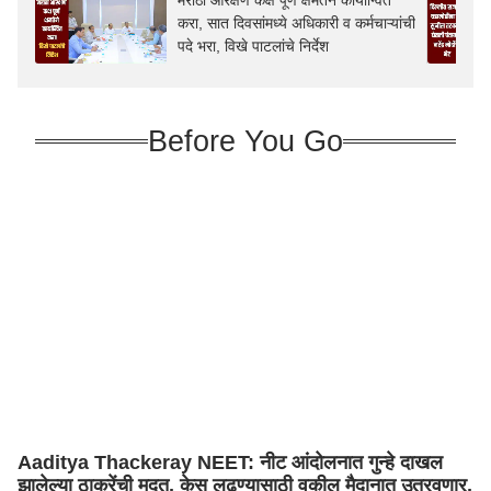
मराठा आरक्षण कक्ष पूर्ण क्षमतेने कार्यान्वित
करा, सात दिवसांमध्ये अधिकारी व कर्मचाऱ्यांची
पदे भरा, विखे पाटलांचे निर्देश
Before You Go
Aaditya Thackeray NEET: नीट आंदोलनात गुन्हे दाखल
झालेल्या ठाकरेंची मदत, केस लढण्यासाठी वकील मैदानात उतरवणार,