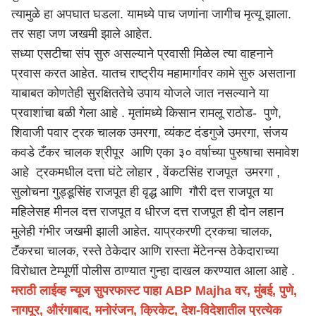
त्यामुळे हा अपघात घडला. यामध्ये पाच जणांना जागीच मृत्यू झाला.
तर सहा जण जखमी झाले आहेत.
सध्या एसटीचा संप सुरु असल्याने प्रवासी मिळेल त्या वाहनाने
प्रवास करत आहेत. यातच राष्ट्रीय महामार्गावर कामे सुरु असताना
याबाबत कोणतेही सुरक्षिततेचे उपाय योजले जात नसल्याने या
प्रवाशांचा बळी गेला आहे . मृतांमध्ये किसान रामलू राठोड- पुणे,
शिवाजी पवार ट्रक चालक उमरगा, व्यंकट दंडगुजे उमरगा, संजय
कवडे टँकर चालक श्रीपूर आणि एका ३० वर्षाच्या पुरुषाचा समावेश
आहे ट्रकमधील दत्ता घंटे लोहार , वेंकटसिंह राजपूत उमरगा ,
सुलोचना गुड्डूसिंह राजपूत ही वृद्ध आणि गौरी दत्त राजपूत या
महिलेसह मीनल दत्त राजपूत व धीरज दत्त राजपूत ही दोन लहान
मुलेही गंभीर जखमी झाली आहेत. याप्रकरणी ट्रकचा चालक,
टॅंकरचा चालक, रस्ते ठेकेदार आणि रास्ता मेंटेनन्स ठेकेदाराच्या
विरोधात टेम्भूर्णी पोलीस ठाण्यात गुन्हा दाखल करण्यात आला आहे .
मराठी लाईव्ह न्यूज सुपरफास्ट पाहा ABP Majha वर, मुंबई, पुणे,
नागपूर, औरंगाबाद, मनोरंजन, क्रिकेट, देश-विदेशातील प्रत्येक