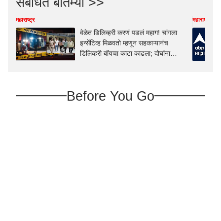
संबंधित बातम्या >>
महाराष्ट्र
महाराष्ट्र
वेळेत डिलिव्हरी करणं पडलं महाग! चांगला
इन्सेंटिव्ह मिळवतो म्हणून सहकाऱ्यानंच
डिलिव्हरी बॉयचा काटा काढला; दोघांना
अटक, नागपूर हादरलं
Before You Go