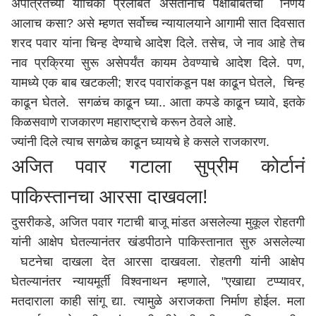
अपात्रतेच्या याचिका प्रलंबित असतानाच पक्षाबाबतचा निर्णय
आलाच कसा? असे म्हणत सर्वोच्च न्यायालयाने आगामी सात दिवसात
शरद पवार यांना चिन्ह देण्याचे आदेश दिले. तसेच, जे नाव आहे तेच
नाव प्रक्रिया सुरू असेपर्यंत कायम ठेवण्याचे आदेश दिले. पण,
यामध्ये एक बाब खटकली; शरद पवारांकडून पक्ष काढून घेतले, चिन्ह
काढून घेतले. सगळंच काढून घ्या.. आता कपडे काढून घ्यावे, इतके
किळसवाणे राजकारण महाराष्ट्राचे करून ठेवले आहे.
ज्यांनी दिले त्याच सगळेच काढून घ्यायचे हे कसले राजकारण.
अजित पवार गटाला सुप्रीम कोर्टानं
पाकिस्तानचा आरसा दाखवला!
दुसरीकडे, अजित पवार गटाची बाजू मांडत असलेल्या मुकूल रोहतगी
यांनी आक्षेप घेतल्यानंतर खंडपीठाने पाकिस्तानात सुरु असलेल्या
घटनेचा दाखला देत आरसा दाखवला. रोहतगी यांनी आक्षेप
घेतल्यानंतर न्यायमूर्ती विश्वनाथन म्हणाले, "एखाद्या टप्प्यावर,
मतदाराला काही सांगू द्या. त्यामुळे अराजकता निर्माण होईल. मला