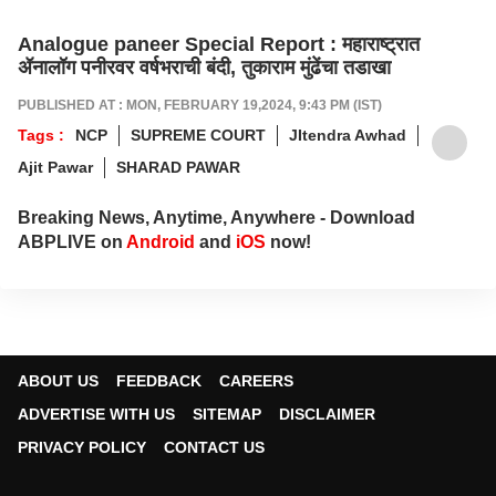
Analogue paneer Special Report : महाराष्ट्रात
ॲनालॉग पनीरवर वर्षभराची बंदी, तुकाराम मुंढेंचा तडाखा
PUBLISHED AT : MON, FEBRUARY 19,2024, 9:43 PM (IST)
Tags :
NCP
SUPREME COURT
JItendra Awhad
Ajit Pawar
SHARAD PAWAR
Breaking News, Anytime, Anywhere - Download
ABPLIVE on
Android
and
iOS
now!
ABOUT US
FEEDBACK
CAREERS
ADVERTISE WITH US
SITEMAP
DISCLAIMER
PRIVACY POLICY
CONTACT US