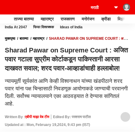
ताज्या बातम्या
महाराष्ट्र
राजकारण
मनोरंजन
क्रीडा
बिझनेस
India At 2047
फिफा विश्वचषक
Ideas of India
मुख्यपृष्ठ
बातम्या
महाराष्ट्र
SHARAD PAWAR ON SUPREME COURT : अजित
पवार गटाला सुप्रीम कोर्टाकडून पाकिस्तानी आरसा दाखवत सवाल; शरद पवार-आव्हाडांचाही
Sharad Pawar on Supreme Court : अजित
हल्लाबोल!
पवार गटाला सुप्रीम कोर्टाकडून पाकिस्तानी आरसा
दाखवत सवाल; शरद पवार-आव्हाडांचाही हल्लाबोल!
न्यायमूर्ती सूर्यकांत आणि केव्ही विश्वनाथन यांच्या खंडपीठाने शरद
पवार यांना पक्ष चिन्हासाठी निवडणूक आयोगाकडे जाण्याची परवानगी
दिली. सर्वोच्च न्यायालयाने एका आठवड्यात ते देण्यास सांगितलं
आहे.
Written By :
एबीपी माझा वेब टीम
Edited By: परशराम पाटील
Updated at : Mon, February 19,2024, 9:43 pm (IST)