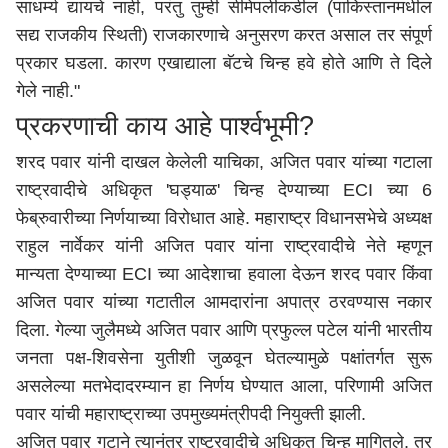
साधर्म्य द्यायचे नाही, परंतु तुम्ही सीमेपलीकडील (पाकिस्तानमधील
सद्य राजकीय स्थिती) राजकारणाचे अनुसरण करत असाल तर संपूर्ण
प्रकार घडला. कारण एखाद्याला बॅटचे चिन्ह हवे होते आणि ते दिले
गेले नाही."
प्रकरणाची काय आहे पार्श्वभूमी?
शरद पवार यांनी दाखल केलेली याचिका, अजित पवार यांच्या गटाला
राष्ट्रवादीचे अधिकृत 'घड्याळ' चिन्ह देण्याच्या ECI च्या 6
फेब्रुवारीच्या निर्णयाच्या विरोधात आहे. महाराष्ट्र विधानसभेचे अध्यक्ष
राहुल नार्वेकर यांनी अजित पवार यांना राष्ट्रवादीचे नेते म्हणून
मान्यता देण्याच्या ECI च्या आदेशाचा हवाला देऊन शरद पवार किंवा
अजित पवार यांच्या गटातील आमदारांना अपात्र ठरवण्यास नकार
दिला. गेल्या जुलैमध्ये अजित पवार आणि प्रफुल्ल पटेल यांनी भारतीय
जनता पक्ष-शिवसेना युतीशी जुळवून घेतल्यामुळे पक्षांतर्गत सुरू
असलेल्या मतभेदादरम्यान हा निर्णय घेण्यात आला, परिणामी अजित
पवार यांची
महाराष्ट्र
ाच्या उपमुख्यमंत्रीपदी नियुक्ती झाली.
अजित पवार गटाने त्यानंतर राष्ट्रवादीचे अधिकृत चिन्ह मागितले, तर