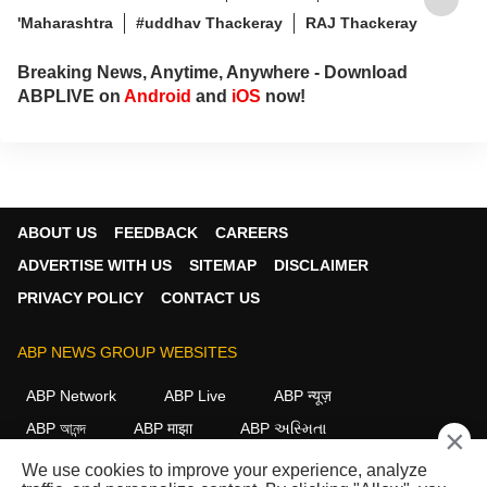
'Maharashtra
#uddhav Thackeray
RAJ Thackeray
Breaking News, Anytime, Anywhere - Download
ABPLIVE on
Android
and
iOS
now!
ABOUT US
FEEDBACK
CAREERS
ADVERTISE WITH US
SITEMAP
DISCLAIMER
PRIVACY POLICY
CONTACT US
ABP NEWS GROUP WEBSITES
ABP Network
ABP Live
ABP न्यूज़
ABP আনন্দ
ABP माझा
ABP અસ્મિતા
×
ABP Ganga
ABP ਸਾਂਝਾ
ABP நாடு
ABP దేశం
We use cookies to improve your experience, analyze