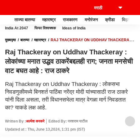
ताज्या बातम्या
महाराष्ट्र
राजकारण
मनोरंजन
क्रीडा
बिझनेस
India At 2047
फिफा विश्वचषक
Ideas of India
मुख्यपृष्ठ
बातम्या
महाराष्ट्र
RAJ THACKERAY ON UDDHAV THACKERAY :
लोकांच्या मनात उद्धव ठाकरेंबद्दलही राग; जनता मनसेची वाट बघत आहे : राज ठाकरे
Raj Thackeray on Uddhav Thackeray :
लोकांच्या मनात उद्धव ठाकरेंबद्दलही राग; जनता मनसेची
वाट बघत आहे : राज ठाकरे
Raj Thackeray on Uddhav Thackeray : लोकसभा
निवडणुकीमध्ये बिनशर्त पाठिंबा नरेंद्र मोदी यांच्यासाठी राज ठाकरे
यांनी दिला असला, तरी विधानसभेला मात्र वेगळा मार्ग निवडतात
का? याकडे लक्ष आहे.
Written By :
अल्पेश करकरे
Edited By: परशराम पाटील
Updated at : Thu, June 13,2024, 1:31 pm (IST)