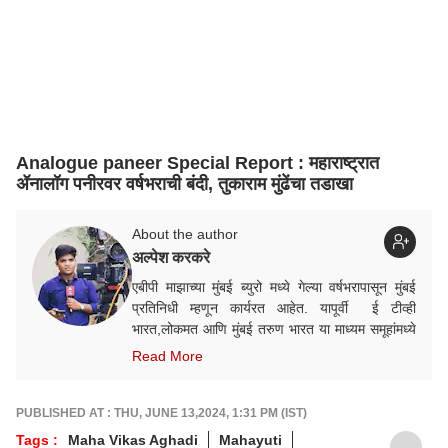
Analogue paneer Special Report : महाराष्ट्रात
ॲनालॉग पनीरवर वर्षभराची बंदी, तुकाराम मुंढेंचा तडाखा
About the author
अल्पेश करकरे
एबीपी माझाच्या मुंबई ब्युरो मध्ये गेल्या वर्षभरापासून मुंबई
प्रतिनिधी म्हणून कार्यरत आहेत. यापूर्वी ई टीव्ही
भारत,लोकमत आणि मुंबई तरुण भारत या माध्यम समूहांमध्ये
कार्यरत होते. सर्वसामान्य घडामोडींसह राजकीय बातम्याचं
Read More
वार्तांकन ते करतात.
PUBLISHED AT : THU, JUNE 13,2024, 1:31 PM (IST)
Tags :
Maha Vikas Aghadi
Mahayuti