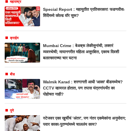
महाराष्ट्र
Special Report : महायुतीत प्रतिसरकार! फडणवीस-
शिंदेंमध्ये कोल्ड वॉर सुरू?
क्राईम
Mumbai Crime : बेअब्रू लेकीसुनांची, लक्तरं
व्यवस्थेची; मायानगरीत महिला असुरक्षित, एकाच दिवशी
बलात्काराच्या चार घटना
बीड
Walmik Karad : शरणागती आधी 'आका' बीडमध्येच?
CCTV व्हायरल होतात, पण तपास यंत्रणांपर्यंत का
पोहोचत नाही?
पुणे
स्टेजवर एका खुर्चीचं 'अंतर', पण नंतर एकमेकांना अनुमोदन;
पवार काका-पुतण्यांमध्ये चाललंय काय?