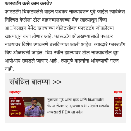
फास्टटॅग कसे काम करते?
फास्टटॅग चिकटवलेले वाहन पथकर नाक्यावरुन पुढे जाईल त्यावेळेस
निश्चित केलेला टोल वाहनचालकाच्या बॅँक खात्यातून किंवा
आॅनलाइन पेमेंट खात्याच्या वॉलेटसोबत फास्टटॅग जोडलेल्या
खात्यातून वजा होणार आहे. फास्टटॅग ओळखण्यासाठी पथकर
नाक्यावर विशेष उपकरणे बसविण्यात आली आहेत. त्याव्दारे फास्टटॅग
चिप ओळखली जाईल. चिप स्कॅन झाल्यावर टोल नाक्यावरील बूम
आपोआप उघडले जाणार आहे . त्यामुळे वाहनांना थांबण्याची गरज
नाही.
संबंधित बातम्या >>
महाराष्ट्र
महाराष्ट्र
तुकाराम मुंढे आता दारू आणि बिअरमधील
भेसळ रोखणार; दारुच्या चवी संदर्भात मद्यपींचा
मध्यरात्री FDA ला कॉल