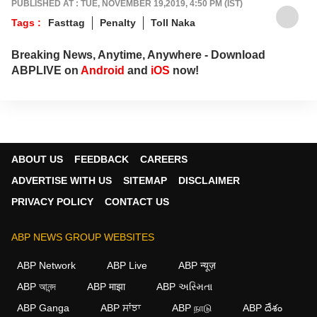
PUBLISHED AT : TUE, NOVEMBER 19,2019, 4:50 PM (IST)
Tags :
Fasttag
Penalty
Toll Naka
Breaking News, Anytime, Anywhere - Download
ABPLIVE on
Android
and
iOS
now!
ABOUT US
FEEDBACK
CAREERS
ADVERTISE WITH US
SITEMAP
DISCLAIMER
PRIVACY POLICY
CONTACT US
ABP NEWS GROUP WEBSITES
ABP Network
ABP Live
ABP न्यूज़
ABP আনন্দ
ABP माझा
ABP અસ્મિતા
×
ABP Ganga
ABP ਸਾਂਝਾ
ABP நாடு
ABP దేశం
We use cookies to improve your experience, analyze