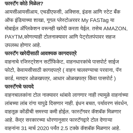
फास्टॅग कोठे मिळेल?
आयसीआयसीआय, एचडीएफसी, अक्सिस, इंडस आणि स्टेट बँक
ऑफ इंडियाच्या शाखा, गूगल प्लेस्टोअरवर My FASTag या
मोबाईल ॲप्लिकेशन वरूनही खरेदी करता येईल. तसेच AMAZON,
PAYTM,कोणत्याही टोलनाक्यावर आणि पेट्रोलपंपावर सहज
उपलब्ध होणार आहे.
फास्टॅग खरेदीसाठी आवश्यक कागदपत्रे
वाहनाचे रजिस्ट्रेशन सर्टीफिकेट, वाहनधारकांचे पासपोर्ट साईज
फोटो, केवायसीसाठी कागदपत्रे ( वाहन चालवण्याचा परवाना, पॅन
कार्ड, मतदार ओळखपत्र, आधार ओळखपत्र किंवा पासपोर्ट )
फास्टॅगचे फायदे
वाहनचालकांना टोल नाक्यावर थांबावे लागणार नाही त्यामुळे वाहनांच्या
लांबच्या लांब रांगा यापुढे दिसणार नाही. इंधन बचत, पर्यावरण संवर्धन,
वाहतूक कोंडीची समस्या कमी होईल. फास्टॅगवर कॅशबॅक मिळणार
आहे. केंद्र सरकारच्या धोरणानुसार फास्टॅगद्वारे टोल देणाऱ्या
वाहनांना 31 मार्च 2020 पर्यंत 2.5 टक्के कॅशबॅक मिळणार आहे.