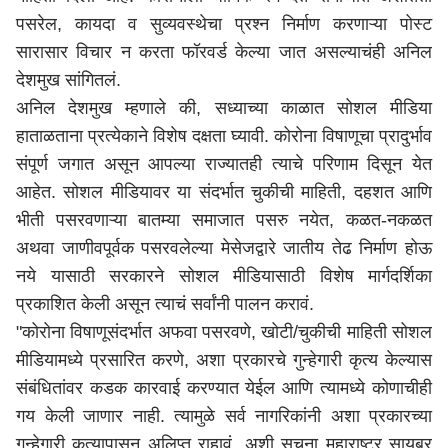
पसरेल, कायदा व सुव्यवस्थेचा प्रश्न निर्माण करणाऱ्या पोस्ट
सारासार विचार न करता फॉरवर्ड केल्या जात असल्याचंही अनिल
देशमुख सांगितलं.
अनिल देशमुख म्हणाले की, सध्याच्या काळात सोशल मीडिया
हाताळताना प्रत्येकाने विशेष दक्षता घ्यावी. कोरोना विषाणूचा प्रादुर्भाव
संपूर्ण जगात असून आपल्या राज्यातही त्याचे परिणाम दिसून येत
आहेत. सोशल मीडियावर या संदर्भात चुकीची माहिती, दहशत आणि
भीती पसरवणाऱ्या बातम्या समाजात पसरु नयेत, कळत-नकळत
अथवा जाणीवपूर्वक पसरवलेल्या मेसेजद्वारे जातीय तेढ निर्माण होऊ
नये यासाठी सरकारने सोशल मीडियासाठी विशेष मार्गदर्शिका
प्रकाशित केली असून त्याचं सर्वांनी पालन करावं.
"कोरोना विषाणूसंदर्भात अफवा पसरवणे, खोटी/चुकीची माहिती सोशल
मीडियामध्ये प्रसारित करणे, अशा प्रकारचे गुन्हेगारी कृत्य केल्यास
संबंधितांवर कडक कारवाई करण्यात येईल आणि त्यामध्ये कोणाचीही
गय केली जाणार नाही. त्यामुळे सर्व नागरिकांनी अशा प्रकारच्या
गुन्हेगारी कृत्यापासून अलिप्त राहावं, अशी सूचना महाराष्ट्र सायबर