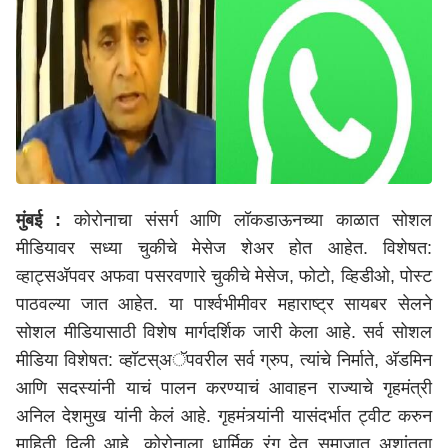
मुंबई :
कोरोनाचा संसर्ग आणि लॉकडाऊनच्या काळात सोशल
मीडियावर सध्या चुकीचे मेसेज शेअर होत आहेत. विशेषत:
व्हाट्सअ‍ॅपवर अफवा पसरवणारे चुकीचे मेसेज, फोटो, व्हिडीओ, पोस्ट
पाठवल्या जात आहेत. या पार्श्वभीमीवर महाराष्ट्र सायबर सेलने
सोशल मीडियासाठी विशेष मार्गदर्शिक जारी केला आहे. सर्व सोशल
मीडिया विशेषत: व्हॉटस्अॅपवरील सर्व ग्रुप, त्यांचे निर्माते, अ‍ॅडमिन
आणि सदस्यांनी याचं पालन करण्याचं आवाहन राज्याचे गृहमंत्री
अनिल देशमुख यांनी केलं आहे. गृहमंत्र्यांनी यासंदर्भात ट्वीट करुन
माहिती दिली आहे. कोरोनाला धार्मिक रंग देत समाजात अशांतता