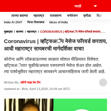
ताज्या बातम्या
महाराष्ट्र
राजकारण
मनोरंजन
क्रीडा
बिझनेस
India At 2047
फिफा विश्वचषक
Ideas of India
मुख्यपृष्ठ
बातम्या
महाराष्ट्र
CORONAVIRUS | व्हॉट्सअॅप मेसेज फॉरवर्ड करताय, आधी
महाराष्ट्र सायबरची मार्गदर्शिका वाचा!
Coronavirus | व्हॉट्सअॅप मेसेज फॉरवर्ड करताय,
आधी महाराष्ट्र सायबरची मार्गदर्शिका वाचा!
कोरोना आणि लॉकडाऊनच्या काळात सोशल मीडियावर विशेषत:
व्हॉट्सअॅपवर चुकीचे/अफवा पसरवणारे मेसेज शेअर होत आहेत.
त्या पार्श्वभूमीवर महाराष्ट्र सायबरने आचारसंहिताच जारी केली आहे.
Written By :
एबीपी माझा वेब टीम
Updated at : Mon, April 13,2020, 10:08 am (IST)