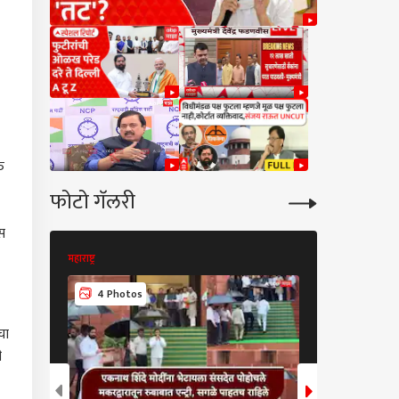
त
फोटो गॅलरी
ास
महाराष्ट्र
महाराष्ट्र
11 Photos
4 Photos
चा
ी