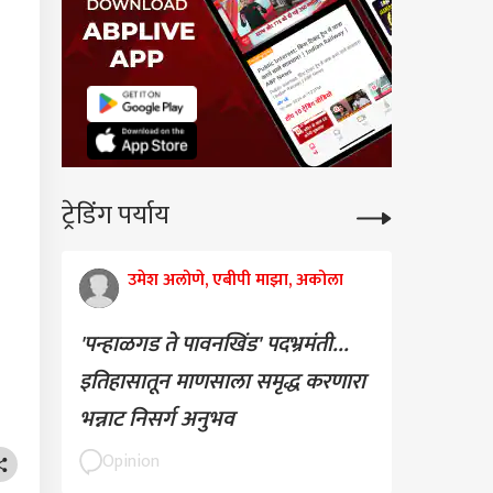
ट्रेडिंग पर्याय
उमेश अलोणे, एबीपी माझा, अकोला
'पन्हाळगड ते पावनखिंड' पदभ्रमंती...
इतिहासातून माणसाला समृद्ध करणारा
भन्नाट निसर्ग अनुभव
Opinion