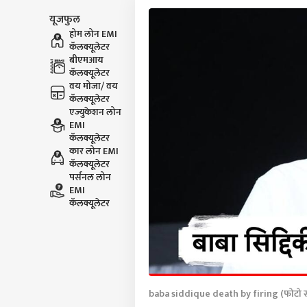
यूजफुल
होम लोन EMI
कॅलक्यूलेटर
बीएमआय
कॅलक्यूलेटर
वय मोजा/ वय
कॅलक्यूलेटर
एज्युकेशन लोन
EMI
कॅलक्यूलेटर
कार लोन EMI
कॅलक्यूलेटर
पर्सनल लोन
EMI
कॅलक्यूलेटर
baba siddique death by firing (फोटो स