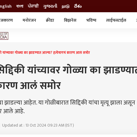
nglish
বাংলা
ਪੰਜਾਬੀ
ગુજરાતી
நாடு
దేశం
ाजकारण
मनोरंजन
क्रीडा
बिझनेस
भविष्य
लाईफस्टाईल
स्टाईल
क्राईम
व्यापार-उद्योग
ट्रेडिंग
ऑटो
की यांच्यावर गोळ्या का झाडण्यात आल्या? हत्येमागचं कारण आलं समोर
द्दिकी यांच्यावर गोळ्या का झाडण्या
 कारण आलं समोर
्या झाडल्या आहेत. या गोळीबारात सिद्दिकी यांचा मृत्यू झाला असून
मोर आले आहे.
गे | Updated at : 13 Oct 2024 09:23 AM (IST)