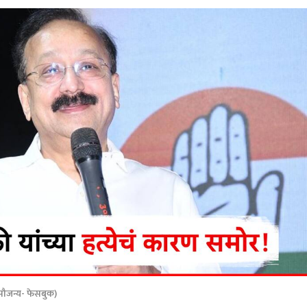
ौजन्य- फेसबुक)