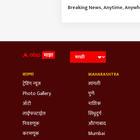
Breaking News, Anytime, Anyw
बातम्या
MAHARASHTRA
ट्रेडिंग न्यूज
सांगली
Photo Gallery
पुणे
ऑटो
नाशिक
लाईफस्टाईल
सिंधुदुर्ग
निवडणूक
औरंगाबाद
करमणूक
Mumbai