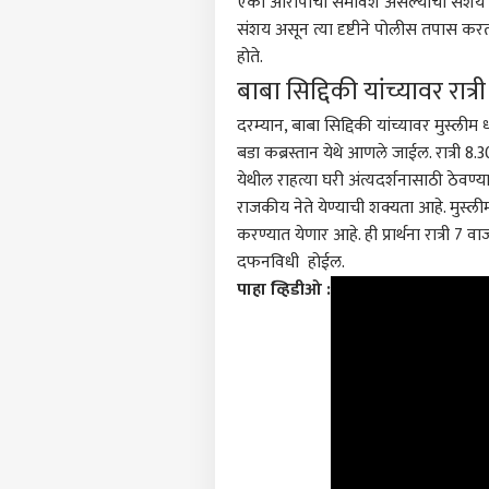
एका आरोपीचा समावेश असल्याचा संशय व्य
संशय असून त्या दृष्टीने पोलीस तपास कर
राजक
आमच्यासोबत जाहिरात करा
होते.
प्रायव्हसी पॉलिसी
बाबा सिद्दिकी यांच्यावर रात्
संपर्क साधा
दरम्यान, बाबा सिद्दिकी यांच्यावर मुस्लीम 
करिअर
बडा कब्रस्तान येथे आणले जाईल. रात्री 8.30 
गद्दा
फीडबॅक
येथील राहत्या घरी अंत्यदर्शनासाठी ठेवण्य
कसलं
राजकीय नेते येण्याची शक्यता आहे. मुस्लीम
आमच्याबद्दल
धुऊन 
मुंबई
घाबर
करण्यात येणार आहे. ही प्रार्थना रात्री 7 व
का श
दफनविधी होईल.
जाता
पाहा व्हिडीओ :
सडकू
मुंबई
वेळेत
LOGIN
वाढण
ऑगस्
सेवा 