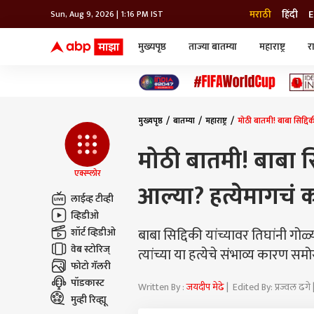
मराठी
हिंदी
E
Sun, Aug 9, 2026 | 1:16 PM IST
मुख्यपृष्ठ
ताज्या बातम्या
महाराष्ट्र
र
बातम्या
जॅाब माझा
लाईफ
भारत
महाराष्ट्र
टेक-गॅजेट
मुंबई
ऑटो
टेलिव्हिजन
विश्व
विश्व
मुख्यपृष्ठ
बातम्या
महाराष्ट्र
मोठी बातमी! बाबा सिद्दि
कोल्हापूर
पुणे
मोठी बातमी! बाबा सि
नवी मुंबई
अमरावती
एक्स्प्लोर
आल्या? हत्येमागचं
अहमदनगर
लाईव्ह टीव्ही
अकोला
व्हिडीओ
बाबा सिद्दिकी यांच्यावर तिघांनी गोळ
शॉर्ट व्हिडीओ
वेब स्टोरिज्
त्यांच्या या हत्येचे संभाव्य कारण स
फोटो गॅलरी
पॉडकास्ट
Written By :
जयदीप मेढे
| Edited By: प्रज्वल ढ
मुव्ही रिव्ह्यू