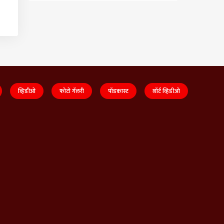
व्हिडीओ
फोटो गॅलरी
पॉडकास्ट
शॉर्ट व्हिडीओ