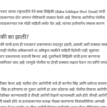
 पवार यांच्या राष्ट्रवादीचे नेते बाबा सिद्दिकी (Baba Siddique Shot Dead) यांची
्याप्रकरणात दोन जणांना पोलिसांनी ताब्यात घेतले आहे. तिसऱ्या आरोपीचा पोलीस
हत्याप्रकरणात एक मोठी माहिती समोर येत आहे. त्यांच्या हत्येमागेच संभाव्य कारण
नेमकी का झाली?
्दिकी यांची हत्या ही एसआरए प्रकल्पाच्या वादातून झाली, असावी अशी शक्यता व्यक्
ाही पोलीस अधिकाऱ्याने वा अधिकृत व्यक्तीने माहिती दिलेली नाही. सूत्रांच्या
आरए प्रकल्पाच्या वादाची किनार आहे. दुसरीकडे सिद्दिकी यांची हत्या करणाऱ्या
सांगितलं जात आहे. त्यामुळे पोलीस या दोन्ही शक्यता लक्षात घेऊन त्या दृष्टीने तप
ोळीबार केला आहे. यातील दोन आरोपींची नावे ही करनैल सिंह आणि धर्मराज कश्यप
 कॉर्नर
ंह हा हरियाणा तर दुसरा आरोपी हा उत्तर प्रदेशचा आहे. पोलीस तिसऱ्या आरोपी
 गोळीबार करण्यासाठी हे तीनही आरोपी रिक्षाने घटनास्थळी आले होते. तीनही आरोप
थांबले होते. या हत्याप्रकरणात प्रत्यक्ष गोळ्या घालणाऱ्या तिघांव्यतिरिक्त आणखी
 आर्टिकल
टॉप रील्स