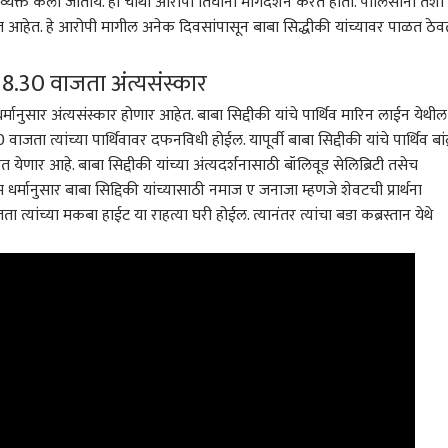
क्त केला जातोय. हा चौथा आरोपी तिघांना मार्गदर्शन करत होता. पोलिसांना तशा
त आहेत. हे आरोपी मागील अनेक दिवसांपासून बाबा सिद्धीकी यांच्यावर पाळत ठेव
ारण
राजकारण
राजकारण
कोल्ह
री 8.30 वाजता अंत्यसंस्कार
धर्मानुसार अंत्यसंस्कार होणार आहेत. बाबा सिद्दीकी यांचे पार्थिव मारिन लाईन येथील
वाजता त्यांच्या पार्थिवावर दफनविधी होईल. यापूर्वी बाबा सिद्दीकी यांचे पार्थिव बांद्
रांना आता नेमकं भय
सुनेत्रा पवारांच्या मार्गदर्शनात
NCP च्या राजकीय
रिलस
ात येणार आहे. बाबा सिद्दीकी यांच्या अंत्यदर्शनासाठी बॉलिवूड सेलिब्रिटी तसेच
य? वॉशिंग मशिनमध्ये
सुनील तटकरेंचं काम चागलं;
सल्लागारपदी प्रशांत किशोर?
गेले
 धर्मानुसार बाबा सिद्दिकी यांच्यासाठी नमाज ए जनाजा म्हणजे शेवटची प्रार्थना
घेतल्यानंतर सुद्धा पुन्हा
प्रशांत किशोर भेटीनंतर
राजकारण
छगन भुजबळ स्पष्टच बोलले;
टेक-गॅजेट
सुटल
राज
ून पळापळ का होतेय?
दत्तात्रय भरणेंची प्रतिक्रिया
सुनेत्रा पवारांच्या भेटीवर
खळ
ाजता त्यांच्या मकबा हाईट या राहत्या घरी होईल. त्यानंतर त्यांचा बडा कब्रस्तान येथे
ेपट्या घालून मोदींकडे
प्रतिक्रिया
य? उद्धव ठाकरेंचा
न प्रहार
करांना गुडन्यूज! गर्दीच्या
शाह सेनेच्या गद्दारांना भेटून
फेसबुक आणि इन्स्टाग्रामने
गद्दा
 मेट्रोची वारंवारिता
मोदी महाशय बेशरमपणे
तरुणांच्या मानसिक
गद्द
ार; प्रवाशांसाठी 10
सांगतात, भिऊ नका, मी
आरोग्याची हानी; अमेरिकन
ढोकल
टपासून ‘मिक्स्ड-लूप’
तुमच्या पाठिशी; सुप्रीम
कोर्टाने मेटाला 9 हजार
द्या
सुरू
कोर्टाला धमकावत आहात
कोटींचा दंड ठोठावला,
डोका
का? धमकीवजा सल्ला
दंडाच्या रक्कमेत तरुणांवर
जनत
कोणाला दिलात?? उद्धव
उपचार
राऊत
ठाकरेंचा हल्लाबोल