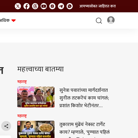
आमच्यासोबत जाहिरात करा
अधिक
शेत-शिवार
भविष्य
त
महत्त्वाच्या बातम्या
महाराष्ट्र
सुनेत्रा पवारांच्या मार्गदर्शनात
सुनील तटकरेंचं काम चांगलं;
प्रशांत किशोर भेटीनंतर
दत्तात्रय भरणेंची प्रतिक्रिया
महाराष्ट्र
तुकाराम मुंढेंचं नेक्स्ट टार्गेट
काय? म्हणाले, 'पुण्यात पहिलं