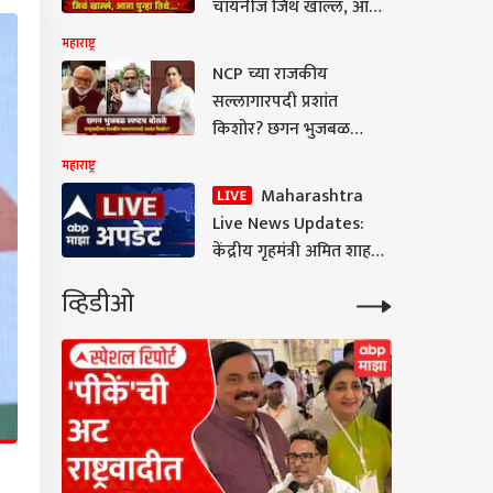
चायनीज जिथं खाल्लं, आता
पुन्हा तिथे...'
महाराष्ट्र
NCP च्या राजकीय
सल्लागारपदी प्रशांत
किशोर? छगन भुजबळ
स्पष्टच बोलले; सुनेत्रा
महाराष्ट्र
पवारांच्या भेटीवर प्रतिक्रिया
Maharashtra
Live News Updates:
केंद्रीय गृहमंत्री अमित शाह
दोन दिवसांच्या मुंबई दौऱ्यावर
व्हिडीओ