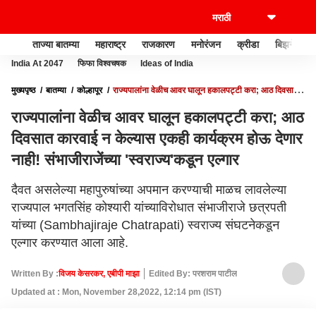
ताज्या बातम्या
महाराष्ट्र
राजकारण
मनोरंजन
क्रीडा
बिझनेस
India At 2047
फिफा विश्वचषक
Ideas of India
मुख्यपृष्ठ
बातम्या
कोल्हापूर
राज्यपालांना वेळीच आवर घालून हकालपट्टी करा; आठ दिवसात
कारवाई न केल्यास एकही कार्यक्रम होऊ देणार नाही! संभाजीराजेंच्या 'स्वराज्य'कडून एल्गार
राज्यपालांना वेळीच आवर घालून हकालपट्टी करा; आठ
दिवसात कारवाई न केल्यास एकही कार्यक्रम होऊ देणार
नाही! संभाजीराजेंच्या 'स्वराज्य'कडून एल्गार
दैवत असलेल्या महापुरुषांच्या अपमान करण्याची माळच लावलेल्या
राज्यपाल भगतसिंह कोश्यारी यांच्याविरोधात संभाजीराजे छत्रपती
यांच्या (Sambhajiraje Chatrapati) स्वराज्य संघटनेकडून
एल्गार करण्यात आला आहे.
Written By :
विजय केसरकर, एबीपी माझा
Edited By: परशराम पाटील
Updated at : Mon, November 28,2022, 12:14 pm (IST)