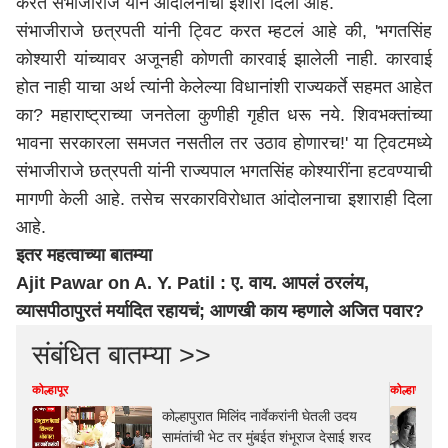
करत संभाजीराजे यांन आंदोलनाचा इशारा दिला आहे.
संभाजीराजे छत्रपती यांनी ट्विट करत म्हटलं आहे की, 'भगतसिंह
कोश्यारी यांच्यावर अजूनही कोणती कारवाई झालेली नाही. कारवाई
होत नाही याचा अर्थ त्यांनी केलेल्या विधानांशी राज्यकर्ते सहमत आहेत
का?
महाराष्ट्र
ाच्या जनतेला कुणीही गृहीत धरू नये. शिवभक्तांच्या
भावना सरकारला समजत नसतील तर उठाव होणारच!' या ट्विटमध्ये
संभाजीराजे छत्रपती यांनी राज्यपाल भगतसिंह कोश्यारींना हटवण्याची
मागणी केली आहे. तसेच सरकारविरोधात आंदोलनाचा इशाराही दिला
आहे.
इतर महत्वाच्या बातम्या
Ajit Pawar on A. Y. Patil : ए. वाय. आपलं ठरलंय,
व्यासपीठापुरतं मर्यादित रहायचं; आणखी काय म्हणाले अजित पवार?
संबंधित बातम्या >>
कोल्हापूर
कोल्हापूर
कोल्हापुरात मिलिंद नार्वेकरांनी घेतली उदय
सामंतांची भेट तर मुंबईत शंभूराज देसाई शरद