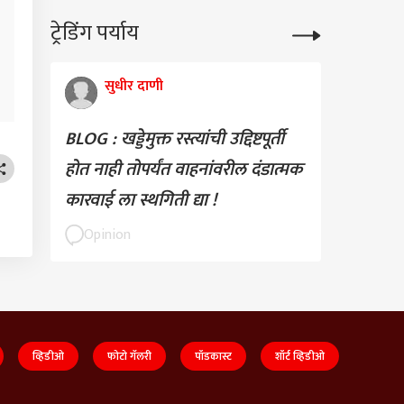
ट्रेडिंग पर्याय
सुधीर दाणी
BLOG : खड्डेमुक्त रस्त्यांची उद्दिष्टपूर्ती
होत नाही तोपर्यंत वाहनांवरील दंडात्मक
कारवाई ला स्थगिती द्या !
Opinion
व्हिडीओ
फोटो गॅलरी
पॉडकास्ट
शॉर्ट व्हिडीओ