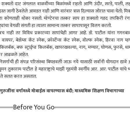
क्यतो दाट जंगलात वाळवीच्या बिळांमध्ये राहतो आणि उंदीर, सरडे, पाली, ल
 कॉर्नर
दिस्त जागी ठेवलेले आवडत नाही आणि वारंवार त्रास दिल्यास जोरात चावा घेतो; मित्र
ा कोणताही धोका नसतो. मॉण्टेनचा तस्कर साप हा शक्यतो गडद तपकिरी रंग
्ट्यांचा वेगळी संगती हा त्याला सामान्य तस्कर सापापासून विलग करतो.
 आर्टिकल
टॉप रील्स
नच नाही तर विविध प्रकारच्या सापांचेही आगर आहे. डॉ. पाटील यांना गगनबा
पर, बेडॉम्स कॅट स्नेक, फ्रॉर्स्टेन्स कॅट स्नेक, वोल्फ स्नेक, हिरवा नाग म्ह
ारण
महाराष्ट्र
भारत
महाराष्
िलबॅक, बफ स्ट्राईप्ड किलबॅक, खापरखवल्या, नाग, मण्यार, घोणस, फुरसे, ध
ाणावर आढळले आहेत.
िसर्गाची ही संपन्न परिसंस्था बिघडवली जाऊ नये यासाठी सर्वांनी योगदान द्यावे 
सुमन तुकाराम पाटील हे
महाराष्ट्र
ाचे माझी गृहमंत्री स्वर्गीय आर. आर. पाटील यांचे भ
क्षण ते सतत करत असतात.
रोच जनता पार्टी' च्या
Maharashtra
Old Monk सह इतर दारू
म्हाड
ीत सात तास मंथन, CJP
Live blog updates:
आणि खाद्यपेये FSSAIच्या
प्रकल
 पुढचा मास्टरप्लॅन तयार,
म्हाडाच्या मुंबईतील 2640
अहिल्यानगर
निशाण्यावर का आहेत? देशभर
क्राईम
उपमुख
राज
ुरुजींना वर्गामध्ये मोबाईल वापरण्यास बंदी; माध्यमिक शिक्षण विभागाच्या
ोठी घोषणा केली
घरांसाठी आज लॉटरी
धडक कारवाई
निर्द
र; आशुतोष रांका यांची
निघणार, अर्जदारांची धाकधूक
ती
वाढली
Before You Go
च्या विक्रोळीत तीन
'एबीपी माझा' इम्पॅक्ट;
कोर्टाच्या तारखेला वेळेवर
काँग्
ंमध्ये गाणी लावण्यावरुन
बिबट्यासह पिल्लांचा वावर,
हजर न राहणे भोवले, 2020 चं
तळाग