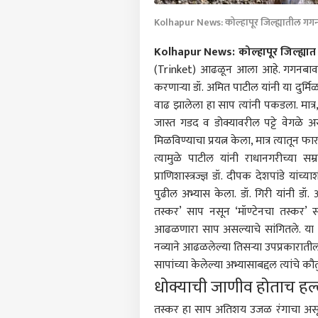
Kolhapur News: कोल्हापूर जिल्ह्यातील गग
Kolhapur News:
कोल्हापूर जिल्ह्यात
(Trinket) आढळून आला आहे. गगनबावडा 
करणाऱ्या डॉ. अमित पाटील यांनी या दुर्म
वाढ झालेला हा साप त्यांनी पकडला. मात्
जास्त गडद व डोक्यावरील पट्टे वेगळे असल
मिळविण्याचा प्रयत्न केला, मात्र त्यातून फ
त्यामुळे पाटील यांनी राधानगरीच्या सम्
प्राणिशास्त्रज्ज्ञ डॉ. दीपक देशपांडे यांच
पुढील अभ्यास केला. डॉ. गिरी यांनी डॉ
तस्कर’ साप नसून ‘मॉण्टेनचा तस्कर
आढळणारा साप असल्याचे सांगितले. या मॉण
नव्याने आढळलेल्या तिसऱ्या उपप्रकारातील
सापांच्या केलेल्या अभ्यासाबद्दल त्यांचे क
धोक्याची जाणीव होताच हल्ल्
तस्कर हा साप अतिशय उजळ रंगाचा असून दे