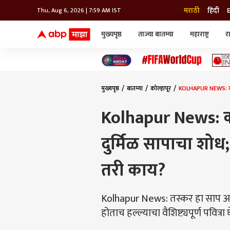
मराठी
हिंदी
Thu, Aug 6, 2026 | 7:59 AM IST
मुख्यपृष्ठ
ताज्या बातम्या
महाराष्ट्र
र
बातम्या
जॅाब माझा
लाईफ
भारत
महाराष्ट्र
टेक-गॅजेट
मुंबई
ऑटो
टेलिव्हिजन
विश्व
विश्व
मुख्यपृष्ठ
बातम्या
कोल्हापूर
KOLHAPUR NEWS: कोल्
कोल्हापूर
पुणे
Kolhapur News: को
नवी मुंबई
अमरावती
दुर्मिळ सापाचा शो
अहमदनगर
अकोला
तरी काय?
Kolhapur News: तस्कर हा साप अ
होताच हल्ल्याचा वैशिष्ट्यपूर्ण पवि