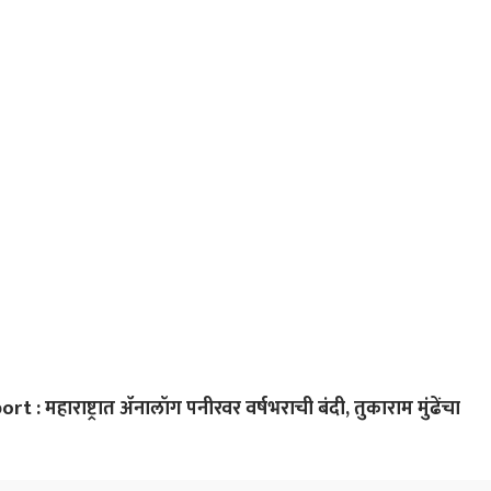
कुटुंबावर धारदार शस्त्राने
वन अधिकारी थेट वावरात;
प्रकरण; मुंबईतील भाजप
निष्
दोघांचा मृत्यू
बिबटे जेरबंद करण्यासाठी
नगरसेवकास अटक
महिल
पिंजरे तैनात
 महाराष्ट्रात ॲनालॉग पनीरवर वर्षभराची बंदी, तुकाराम मुंढेंचा