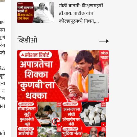
पाटील यांची कारकीर्द!
मोठी बातमी: शिक्षणमहर्षी
डी.वाय. पाटील यांचं
कोल्हापूरमध्ये निधन,
साप
वयाच्या 90 व्या वर्षी घेतला
काम
अखेरचा श्वास
र्ण
व्हिडीओ
रंग
िती
द्ध
वून
न्य
ी न
तील
ंनी
ेतो