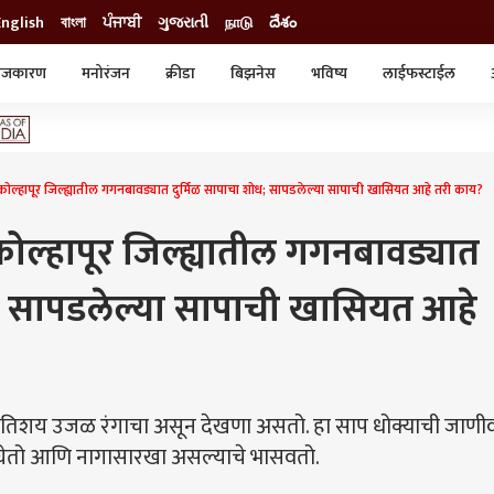
English
বাংলা
ਪੰਜਾਬੀ
ગુજરાતી
நாடு
దేశం
ाजकारण
मनोरंजन
क्रीडा
बिझनेस
भविष्य
लाईफस्टाईल
स्टाईल
क्राईम
व्यापार-उद्योग
ट्रेडिंग
ऑटो
हापूर जिल्ह्यातील गगनबावड्यात दुर्मिळ सापाचा शोध; सापडलेल्या सापाची खासियत आहे तरी काय?
ल्हापूर जिल्ह्यातील गगनबावड्यात
ध; सापडलेल्या सापाची खासियत आहे
तिशय उजळ रंगाचा असून देखणा असतो. हा साप धोक्याची जाणी
त्रा घेतो आणि नागासारखा असल्याचे भासवतो.