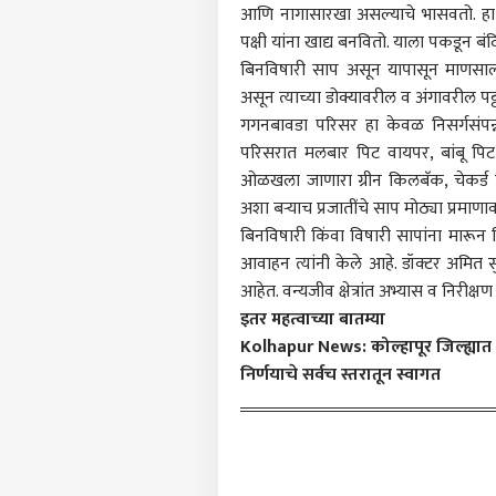
आणि नागासारखा असल्याचे भासवतो. हा श
पर्सनल
पक्षी यांना खाद्य बनवितो. याला पकडून बं
बिनविषारी साप असून यापासून माणसाल
असून त्याच्या डोक्यावरील व अंगावरील पट
टॉप
हॅलो गेस्ट
गगनबावडा परिसर हा केवळ निसर्गसंपन्
परिसरात मलबार पिट वायपर, बांबू पिट वाय
राजक
आमच्यासोबत जाहिरात करा
ओळखला जाणारा ग्रीन किलबॅक, चेकर्ड क
प्रायव्हसी पॉलिसी
अशा बऱ्याच प्रजातींचे साप मोठ्या प्रम
संपर्क साधा
बिनविषारी किंवा विषारी सापांना मारून न
आवाहन त्यांनी केले आहे. डॉक्टर अमित 
करिअर
आहेत. वन्यजीव क्षेत्रांत अभ्यास व निरी
'कॉक
फीडबॅक
बैठक
इतर महत्वाच्या बातम्या
आमच्याबद्दल
कडून
क्राईम
Kolhapur News: कोल्हापूर जिल्ह्यात ग
आज म
निर्णयाचे सर्वच स्तरातून स्वागत
जाणा
माहि
मुंबई
भावा