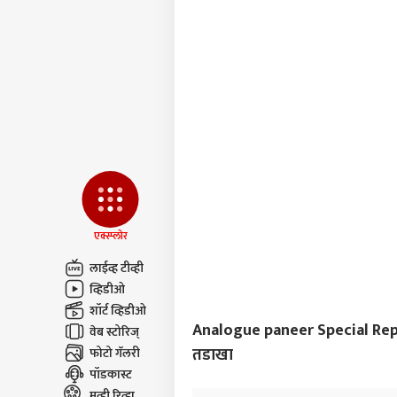
LOGIN
वाद, 
वार, 
एक्स्प्लोर
लाईव्ह टीव्ही
व्हिडीओ
शॉर्ट व्हिडीओ
Analogue paneer Special Report :
वेब स्टोरिज्
तडाखा
फोटो गॅलरी
पॉडकास्ट
मुव्ही रिव्ह्यू