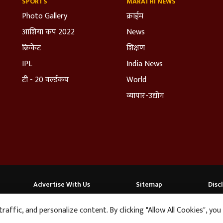
SPORTS
MARATHI NEWS
Photo Gallery
क्राईम
आशिया कप 2022
News
क्रिकेट
शिक्षण
IPL
India News
टी - 20 वर्ल्डकप
World
व्यापार-उद्योग
Advertise With Us
Sitemap
Disc
affic, and personalize content. By clicking "Allow All Cookies", you
ABP અસ્મિતા
ABP Ganga
ABP ਸਾਂਝਾ
ABP நாடு
ABP దేశం