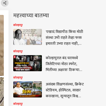
महत्त्वाच्या बातम्या
कोल्हापूर
'एखादं विद्यापीठ किंवा मोठी
संस्था उभी राहते तेव्हा फक्त
इमारती उभ्या राहत नाही,
तर..' ज्ञानयात्री डी. वाय.
कोल्हापूर
पाटील हरपल्यानंतर राज
कोल्हापुरात बंद घरामध्ये
ठाकरेंची पोस्ट
जिलेटिनचा मोठा स्फोट,
भिंतींच्या अक्षरशः ठिकऱ्या
उडाल्या; सुर्वे नगरमध्ये
कोल्हापूर
मध्यरात्री नेमकं काय घडलं?
असंख्य शिक्षणसंस्था, क्रिकेट
स्टेडियम, हॉस्पिटल, साखर
कारखाना, शून्यातून विश्व
निर्माण करणारे डॉ. डी वाय
कोल्हापूर