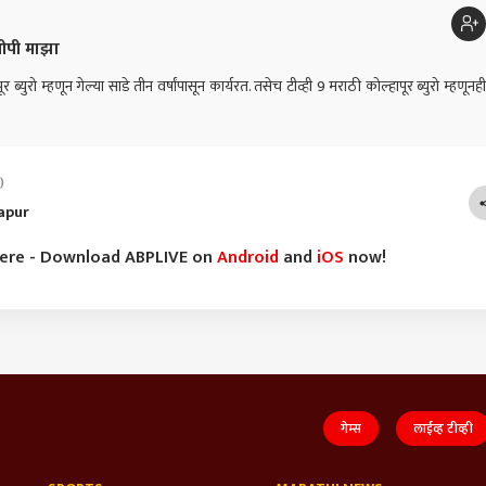
ीपी माझा
र ब्युरो म्हणून गेल्या साडे तीन वर्षांपासून कार्यरत. तसेच टीव्ही 9 मराठी कोल्हापूर ब्युरो म्हणूनही
)
apur
here - Download ABPLIVE on
Android
and
iOS
now!
गेम्स
लाईव्ह टीव्ही