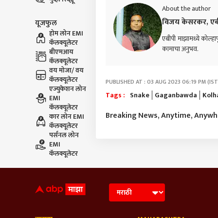
About the author
विजय केसरकर, एब
यूजफुल
होम लोन EMI
एबीपी माझामध्ये कोल्हापू
कॅलक्यूलेटर
कामाचा अनुभव.
बीएमआय
कॅलक्यूलेटर
वय मोजा/ वय
कॅलक्यूलेटर
PUBLISHED AT : 03 AUG 2023 06:19 PM (IST
एज्युकेशन लोन
Tags :
Snake
Gaganbawda
Kolh
EMI
कॅलक्यूलेटर
Breaking News, Anytime, Anyw
कार लोन EMI
कॅलक्यूलेटर
पर्सनल लोन
EMI
कॅलक्यूलेटर