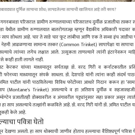
नबावड्यात दुर्मिळ सापाचा शोध; सापडलेल्या सापाची खासियत आहे तरी काय?
गगनबावडा परिसरात ग्रामीण रुग्णालयाच्या परिसरातच दुर्मीळ प्रजातीचा तस्कर 
येथील ग्रामीण रुग्णालयात बालरोगतज्ज्ञ म्हणून वैद्यकीय अधिकारी पदावर 
िळ साप शोधला आहे. चार ते साडे चार फूट लांबीचा आणि एक ते सव्वा इंच जाडीचा पू
र, नेहमी आढळणाऱ्या सामान्य तस्कर (Common Trinket) सापापेक्षा या सापाचा 
्याचे त्यांच्या लगेच लक्षात आले. उत्सुकता ताणल्याने त्यांनी इंटरनेवरून माह
ारसे काही हाती लागले नाही.
राट केरकर यांच्या माध्यमातून सर्पतज्ज्ञ डॉ. वरद गिरी व कर्नाटकातील प्रसि
्याशी फोनच्या माध्यमातून संपर्क साधला. डॉ. देशपांडे यांनी त्यांना काही संदर्भ पाठ
. अमित पाटील यांनी पाठविलेल्या विविध फोटोंच्या आधारे निदान करून हा ‘सामा
’ साप (Montane's Trinket) असल्याचे व हा अतिशय दुर्मीळ व सहजासहज
्टेन प्रजातीतही डोक्यावरील व अंगावरील पट्ट्यांनुसार सहा प्रकार असून त्या
 हा साप असल्याचे तज्ज्ञांनी कळविले आहे. डॉ. वरद गिरी यांनी डॉ. अमित पाटील या
ौतुकही केले आहे.
याचा पवित्रा घेतो
खणा असतो. हा साप धोक्याची जाणीव होताच हल्ल्याचा वैशिष्ट्यपूर्ण पवित्रा घ