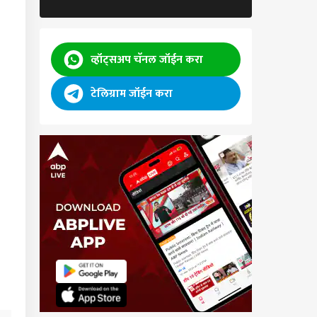
ठावानांना डावललं जातंय,
ा नेत्याचा गंभीर आरोप
व्हॉट्सअप चॅनल जॉईन करा
टेलिग्राम जॉईन करा