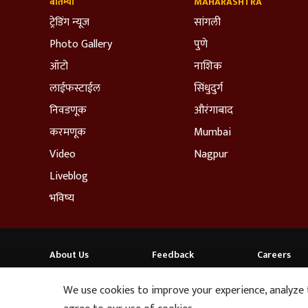
बातम्या
MAHARASHTRA
ट्रेडिंग न्यूज
सांगली
Photo Gallery
पुणे
ऑटो
नाशिक
लाईफस्टाईल
सिंधुदुर्ग
निवडणूक
औरंगाबाद
करमणूक
Mumbai
Video
Nagpur
Liveblog
भविष्य
About Us
Feedback
Careers
ABP NEWS GROUP WEBSITES
We use cookies to improve your experience, analyze tr
ABP Network
ABP Live
ABP न्यूज़
ABP আনন্দ
ABP माझा