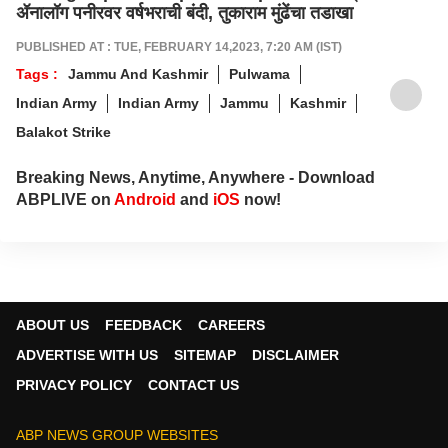
ॲनालॉग पनीरवर वर्षभराची बंदी, तुकाराम मुंढेंचा तडाखा
PUBLISHED AT : TUE, FEBRUARY 14,2023, 7:20 AM (IST)
Tags :
Jammu And Kashmir
Pulwama
Indian Army
Indian Army
Jammu
Kashmir
Balakot Strike
Breaking News, Anytime, Anywhere - Download
ABPLIVE on
Android
and
iOS
now!
ABOUT US
FEEDBACK
CAREERS
ADVERTISE WITH US
SITEMAP
DISCLAIMER
PRIVACY POLICY
CONTACT US
ABP NEWS GROUP WEBSITES