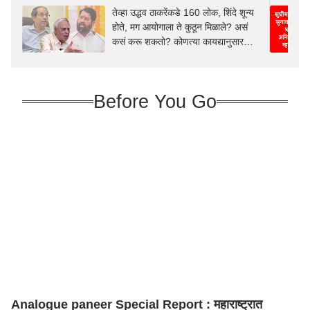
तेव्हा उद्धव ठाकरेंकडे 160 लोक, शिंदे शून्य
होते, मग आयोगाला ते कुठून मिळाले? असं
कसं करू शकतो? कोणत्या कायद्यानुसार
केलं? कपिल सिब्बलांचे निवडणूको आयोगाच्या
कारभाराची चिरफाड करणारे 7 तगडे मुद्दे
Before You Go
Analogue paneer Special Report : महाराष्ट्रात