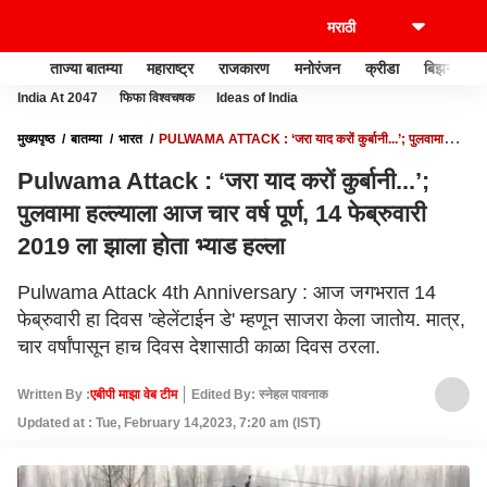
ताज्या बातम्या
महाराष्ट्र
राजकारण
मनोरंजन
क्रीडा
बिझनेस
India At 2047
फिफा विश्वचषक
Ideas of India
मुख्यपृष्ठ
बातम्या
भारत
PULWAMA ATTACK : ‘जरा याद करों कुर्बानी...’; पुलवामा
हल्ल्याला आज चार वर्ष पूर्ण, 14 फेब्रुवारी 2019 ला झाला होता भ्याड हल्ला
Pulwama Attack : ‘जरा याद करों कुर्बानी...’;
पुलवामा हल्ल्याला आज चार वर्ष पूर्ण, 14 फेब्रुवारी
2019 ला झाला होता भ्याड हल्ला
Pulwama Attack 4th Anniversary : आज जगभरात 14
फेब्रुवारी हा दिवस 'व्हेलेंटाईन डे' म्हणून साजरा केला जातोय. मात्र,
चार वर्षांपासून हाच दिवस देशासाठी काळा दिवस ठरला.
Written By :
एबीपी माझा वेब टीम
Edited By: स्नेहल पावनाक
Updated at : Tue, February 14,2023, 7:20 am (IST)