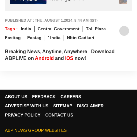
PUBLISHED AT : THU, AUGUST 1,2024, 8:44 AM (IST)
Tags :
India
Central Government
Toll Plaza
Fasttag
Fastag
' India
NItin Gadkari
Breaking News, Anytime, Anywhere - Download
ABPLIVE on
Android
and
iOS
now!
ABOUT US
FEEDBACK
CAREERS
ADVERTISE WITH US
SITEMAP
DISCLAIMER
PRIVACY POLICY
CONTACT US
ABP NEWS GROUP WEBSITES