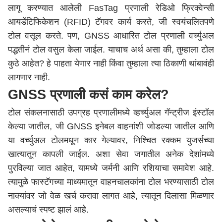
लागू करण्यात आलेली FasTag प्रणाली रेडिओ फ्रिक्वेन्सी
आयडेंटिफिकेशन (RFID) टॅगवर कार्य करते, जी स्वयंचलितपणे
टोल वसूल करते. पण, GNSS आधारित टोल प्रणाली वर्च्युअल
पद्धतीनं टोल वसुल केला जाईल. याचाच अर्थ असा की, तुम्हाला टोल
कुठे आहेत? हे पाहता येणार नाही किंवा तुम्हाला त्या ठिकाणी थांबावंही
लागणार नाही.
GNSS प्रणाली कसं काम करेल?
टोल संकलनासाठी उपग्रह प्रणालीमध्ये व्हर्च्युअल गॅन्ट्रीज इंस्टॉल
केल्या जातील, जी GNSS इनेबल वाहनांशी जोडल्या जातील आणि
या वर्च्युअल टोलमधून कार गेल्यावर, निश्चित रक्कम युजर्सच्या
खात्यातून कापली जाईल. अशा सेवा जगातील अनेक देशांमध्ये
पुरविल्या जात आहेत, यामध्ये जर्मनी आणि रशियाचा समावेश आहे.
त्यामुळे फास्टॅगच्या माध्यमातून वाहनचालकांना टोल भरण्यासाठी टोल
नाक्यांवर जो वेळ खर्च करावा लागत आहे, त्यातून दिलासा मिळणार
असल्याचं स्पष्ट झालं आहे.