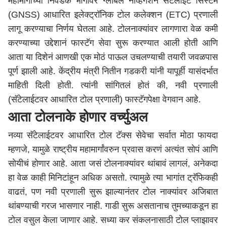
महामार्गाच्या निवडक भागांवर ग्लोबल नेव्हिगेशन सॅटेलाईट सिस्टम
(GNSS) आधारित इलेक्ट्रॉनिक टोल कलेक्शन (ETC) प्रणाली
लागू करण्याचा निर्णय घेतला आहे. टोलनाक्यांवर लागणारा वेळ कमी
करण्याच्या उद्देशानं फास्टॅग सेवा सुरू करण्यात आली होती आणि
आता या दिशेनं आणखी एक मोठं पाऊल उचलण्याची तयारी जवळपास
पूर्ण झाली आहे. केंद्रीय मंत्री नितीन गडकरी यांनी यापूर्ही यासंदर्भात
माहिती दिली होती. त्यांनी सांगितलं होतं की, नवी प्रणाली
(सॅटेलाईटवर आधारित टोल प्रणाली) फास्टॅगपेक्षा वेगवान आहे.
आता टोलनाके होणार वर्च्युअल
नव्या सॅटेलाईटवर आधारित टोल टॅक्स सेवेचा सर्वात मोठा फायदा
म्हणजे, यामुळे राष्ट्रीय महामार्गांवरुन प्रवास करणं अत्यंत सोपं आणि
सोयीचं होणार आहे. आता जसं टोलनाक्यांवर थांबावं लागलं, अनेकदा
हा वेळ काही मिनिटांहून अधिक असतो. त्यामुळे त्या भागांत ट्रॅफिकही
वाढतं, पण नवी प्रणाली सुरू झाल्यानंतर टोल नाक्यांवर अजिबात
थांबण्याची गरज भासणार नाही. गाडी सुरू असतानाच तुमच्याकडून हा
टोल वसुल केला जाणार आहे. सध्या कर संकलनासाठी टोल प्लाझावर