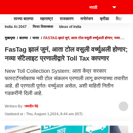
ताज्या बातम्या
महाराष्ट्र
राजकारण
मनोरंजन
क्रीडा
बिझनेस
India At 2047
फिफा विश्वचषक
Ideas of India
मुख्यपृष्ठ
बातम्या
भारत
FASTAG झालं जुनं, आता टोल वसुली वर्च्युअली होणार; नव्या
सॅटेलाइट प्रणालीद्वारे TOLL TAX कापणार
FasTag झालं जुनं, आता टोल वसुली वर्च्युअली होणार;
नव्या सॅटेलाइट प्रणालीद्वारे Toll Tax कापणार
New Toll Collection System: आता केंद्र सरकार
फास्टटॅगसोबतच नवी टोल संकलन प्रणाली लागू करण्याच्या तयारीत
आहे. ही प्रणाली पूर्णतः वर्च्युअल असेल, अशी माहिती नितीन
गडकरींनी दिली आहे.
Written By :
जयदीप मेढे
Updated at : Thu, August 1,2024, 8:44 am (IST)