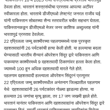
पाकिस्ताननं 10 मे 2025 रोजी शस्त्रसंधीचा प्रस्ताव भारतापुढं
ठेवला होता. भारतानं शस्त्रसंधीचा प्रस्ताव आपल्या अटींवर
स्वीकारला होता. भारताचे डीजीएमओ लेफ्टनंट जनरल राजीव घई
यांनी पाकिस्तान सोबतच्या सैन्य स्तरावरील चर्चेत सहभाग घेतला.
पाकिस्तानकडून डीजीएमओ मेजर जनर काशिफ अब्दुल्लाह यांनी
भारतापुढं प्रस्ताव ठेवलेला.
22 एप्रिलला जम्मू काश्मीरच्या पहलगाममध्ये पाक पुरस्कृत
दहशतवाद्यांनी 26 पर्यटकांची हत्या केली होती. या हल्ल्याचा बदला
घेण्यासाठी भारतीय सैन्यानं ऑपरेशन सिंदूर द्वारे पाकिस्तान आणि
पाकव्याप्त काश्मीरमध्ये 9 दहशतवादी ठिकाणांवर हल्ला केला होता.
ज्यामध्ये 100 हून अधिक दहशतवादी मारले गेले होते.
पहलगाम दहशतवादी हल्ल्याला ऑपरेशन सिंदूरनं प्रत्युत्तर
22 एप्रिलला जम्मू काश्मीरमधील अनंतनाग जिल्ह्यातील पहलगाम
येथे दहशतवाद्यांनी 26 पर्यटकांवर गोळ्या झाडल्या होत्या. या
हल्ल्यात 26 जणांचा मृत्यू झाला, तर 17 जण जखमी झाले होते.
भारतानं यानंतर पाकिस्तान आणि दहशतवाद्यांना ऑपरेशन सिंदूर द्वारे