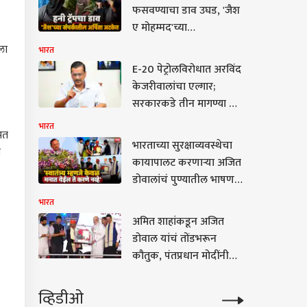
फसवण्याचा डाव उघड, 'जैश
ए मोहम्मद'च्या
दहशतवाद्याची गर्लफ्रेंड
ला
भारत
अर्पिता सरकारला अटक
E-20 पेट्रोलविरोधात अरविंद
केजरीवालांचा एल्गार;
सरकारकडे तीन मागण्या अन्
थेट पीएम मोदींच्या
भारत
ित
निवासस्थानापर्यंत 4
भारताच्या सुरक्षाव्यवस्थेचा
ी
ऑगस्टला किती लोकांचा
कायापालट करणाऱ्या अजित
मोर्चा नेणार हे सुद्धा सांगितलं
डोवालांचं पुण्यातील भाषण,
जेन झीला सुनावलं, म्हणाले...
भारत
अमित शाहांकडून अजित
डोवाल यांचं तोंडभरून
कौतुक, पंतप्रधान मोदींनी
दिलेला महत्वाचा सल्ला
आणि पहिल्या भेटीचा किस्सा
व्हिडीओ