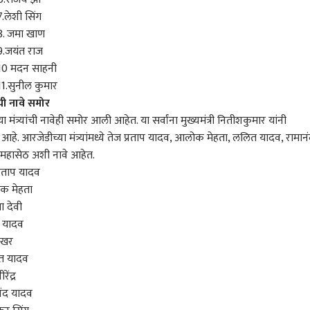
7.लेशी सिंग
8. जमा खाण
9.जयंत राज
10 मदन साहनी
11.सुनील कुमार
ंची नावे समोर
 कॉर्नर
मंत्र्यांची नावेही समोर आली आहेत. या सर्वांना मुख्यमंत्री नितीशकुमार यांनी
 आहे. आरजेडीच्या मंत्र्यांमध्ये तेज प्रताप यादव, आलोक मेहता, ललित यादव, रामान
महासेठ अशी नावे आहेत.
 आर्टिकल
टॉप रील्स
्रताप यादव
क मेहता
राजकारण
सातारा
राज
ा देवी
्र यादव
शेखर
त यादव
्य रहाणेच्या निवृत्तीने
E-20 पेट्रोलविरोधात अरविंद
पर्यटनाचा हंगाम सुरू
राज 
रेंद्र
रमध्ये नेतृत्वाची
केजरीवालांचा एल्गार;
होण्याआधीच रानहळदीचा
आमदा
नंद यादव
ी, नव्या कॅप्टनसाठी तीन
ारण
सरकारकडे तीन मागण्या अन्
राजकारण
बहर, साताऱ्याचं कास पठार
राजकारण
नगरसे
राज