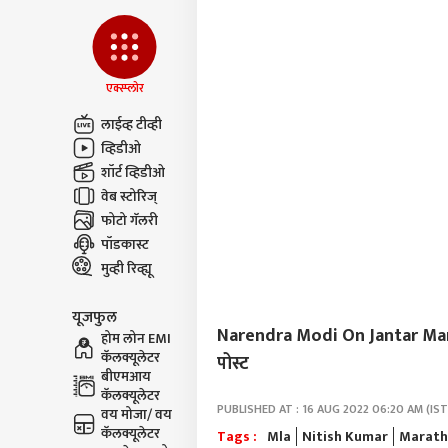
एक्स्प्लोर
लाईव्ह टीव्ही
व्हिडीओ
शॉर्ट व्हिडीओ
वेब स्टोरिज्
फोटो गॅलरी
पॉडकास्ट
मुव्ही रिव्ह्यू
यूजफुल
Narendra Modi On Jantar Mant
होम लोन EMI
कॅलक्यूलेटर
पोस्ट
बीएमआय
कॅलक्यूलेटर
PUBLISHED AT : 16 AUG 2022 06:20 AM (IST
वय मोजा/ वय
कॅलक्यूलेटर
Tags :
Mla
Nitish Kumar
Marath