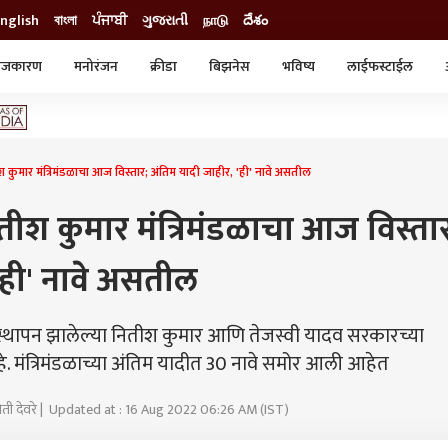
nglish
বাংলা
ਪੰਜਾਬੀ
ગુજરાતી
நாடு
దేశం
ाजकारण
मनोरंजन
क्रीडा
बिझनेस
भविष्य
लाईफस्टाईल
स्टाईल
क्राईम
व्यापार-उद्योग
ट्रेडिंग
ऑटो
ुमार मंत्रिमंडळाचा आज विस्तार; अंतिम यादी जाहीर, 'ही' नावे असतील
तीश कुमार मंत्रिमंडळाचा आज विस्ता
'ही' नावे असतील
ने स्थापन झालेल्या नितीश कुमार आणि तेजस्वी यादव सरकारच्या
े. मंत्रिमंडळाच्या अंतिम यादीत 30 नावे समोर आली आहेत
योती देवरे | Updated at : 16 Aug 2022 06:26 AM (IST)