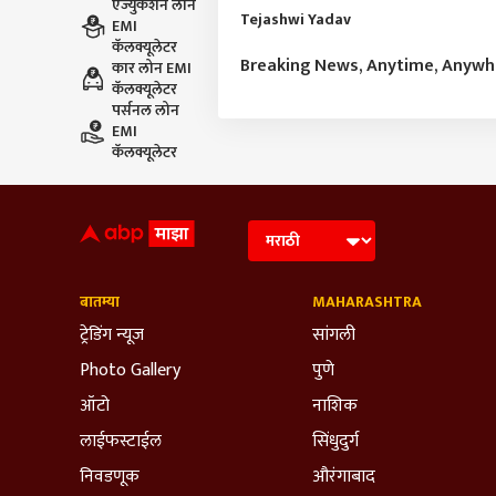
एज्युकेशन लोन
Tejashwi Yadav
EMI
कॅलक्यूलेटर
Breaking News, Anytime, Anyw
कार लोन EMI
कॅलक्यूलेटर
पर्सनल लोन
EMI
कॅलक्यूलेटर
बातम्या
MAHARASHTRA
ट्रेडिंग न्यूज
सांगली
Photo Gallery
पुणे
ऑटो
नाशिक
लाईफस्टाईल
सिंधुदुर्ग
निवडणूक
औरंगाबाद