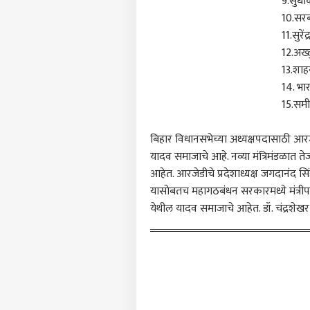
9.सुधा
नावे
10.सर
कोणा
11.सुरेंद
12.अख्
13.शा
राम-ल
14. भा
जोडी
LOGIN
जनता
15.समी
पाहत
बिहार विधानसभेच्या अध्यक्षपदासाठी आर
यादव समाजाचे आहे. नव्या मंत्रिमंडळात तेज
आहेत. आरजेडीचे प्रदेशाध्यक्ष जगदानंद सिंह
यासोबतच महागठबंधन सरकारमध्ये मंत्रीपदास
येथील यादव समाजाचे आहेत. डॉ. चंद्रशेखर हे 