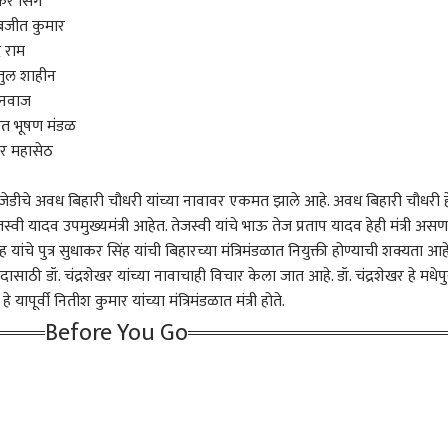
कर सिंग
 समोर! किंग खान
थेट पीएम मोदींच्या
वेगवेगळ्या रंगांनी फुललं
फूटप
बजीत कुमार
ला मान देणार?
निवासस्थानापर्यंत 4
अमि
ऑगस्टला किती लोकांचा
्र राम
मोर्चा नेणार हे सुद्धा सांगितलं
तुल शाहीन
हनवाज
क्ष्मणाच्या
मोदी म्हणतात, ज्यांनी ट्रोलिंग
भारताच्या सुरक्षाव्यवस्थेचा
दुसऱ
रत भूषण मंडळ
सारखीच आज देशप्रेमी
केलंय, त्यांना मी माफ करतो,
कायापालट करणाऱ्या अजित
मोदी
 'मोदी-शाह' जोडीकडे
मग NEET पेपर फुटल्यानं ज्या
डोवालांचं पुण्यातील भाषण,
12 वर
र महासेठ
े : एकनाथ शिंदे
मुलांनी आयुष्य संपवलं त्यांच्या
जेन झीला सुनावलं, म्हणाले...
वाट्
आई-वडिलांची कोण माफी
ठाकर
जेडीचे अवध बिहारी चौधरी यांच्या नावावर एकमत झाले आहे. अवध बिहारी चौधरी ह
मागणार? डोकी फोडली त्यांचं
काय करणार? राज ठाकरेंचा
स्वी यादव उपमुख्यमंत्री आहेत. तेजस्वी यांचे भाऊ तेज प्रताप यादव हेही मंत्री असण
सवाल
 यांचे पुत्र सुधाकर सिंह यांची बिहारच्या मंत्रिमंडळात नियुक्ती होण्याची शक्यता आहे
ाठी डॉ. चंद्रशेखर यांच्या नावाचाही विचार केला जात आहे. डॉ. चंद्रशेखर हे मधेपु
यापूर्वी नितीश कुमार यांच्या मंत्रिमंडळात मंत्री होते.
Before You Go