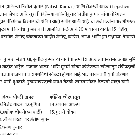
्थापन झालेल्या नितीश कुमार (Nitish Kumar) आणि तेजस्वी यादव (Tejashwi
आज होणार आहे. सूत्रांनी दिलेल्या माहितीनुसार नितीश कुमार यांचा मंत्रिमंडळ
िहार मंत्रिमंडळ विस्ताराची अंतिम यादी समोर आली आहे. या सर्व मंत्र्यांना 16 ऑगस्ट
यमंत्री नितीश कुमार यांनी आमंत्रित केले आहे. 30 मंत्र्यांच्या यादीत 15 जेडीयू
बनतील. जेडीयू कोट्याच्या यादीत जेडीयू, काँग्रेस, अपक्ष आणि हम पक्षाच्या नेत्यांची
रवण कुमार, संजय झा, सुनील कुमार या नावांचा समावेश आहे. त्याचबरोबर अपक्ष सुम
या यादीत आहेत. अफाक आलम आणि मुरारी गौतम काँग्रेसच्या कोट्यातून मंत्रीपदाच
 वाजता राजभवनात शपथविधी सोहळा होणार आहे. भाजपसोबतची युती तोडणार
ांनी बुधवारी मुख्यमंत्रिपदाची शपथ घेतली. त्यांच्यासोबत तेजस्वी यादव यांनी
1.विजय चौधरी
अपक्ष
काँग्रेस कोट्यातून
2.बिजेंद्र यादव
12.सुमित
14.अफाक आलम
3.अशोक चौधरी
(हम पार्टी)
15. मुरारी गौतम
4.शीला मंडळ
13.संतोष सुमन
5.श्रवण कुमार
6.संजय झा