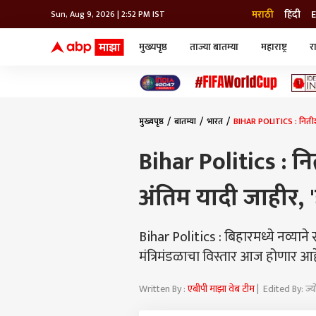
मराठी
हिंदी
E
Sun, Aug 9, 2026 | 2:52 PM IST
मुख्यपृष्ठ
ताज्या बातम्या
महाराष्ट्र
र
बातम्या
जॅाब माझा
लाईफ
भारत
महाराष्ट्र
टेक-गॅजेट
मुंबई
ऑटो
टेलिव्हिजन
विश्व
विश्व
मुख्यपृष्ठ
बातम्या
भारत
BIHAR POLITICS : नितीश क
कोल्हापूर
पुणे
Bihar Politics : नि
नवी मुंबई
अमरावती
अंतिम यादी जाहीर, 
अहमदनगर
अकोला
Bihar Politics : बिहारमध्ये नव्या
मंत्रिमंडळाचा विस्तार आज होणार आह
Written By :
एबीपी माझा वेब टीम
| Edited By: ज्