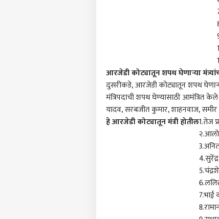
आरजेडी कोट्यातून शपथ घेणार्‍या मंत्र्या
पर्सनल
दुसरीकडे, आरजेडी कोट्यातून शपथ घेणार्‍या 
मंत्रिपदाची शपथ घेण्यासाठी आमंत्रित केले
यादव, सरबजीत कुमार, शाहनवाज, समीर 
टॉप
हॅलो गेस्ट
हे आरजेडी कोट्यातून मंत्री होतील
1.तेज प
२.आलो
क्रीडा
आमच्यासोबत जाहिरात करा
3.अनित
प्रायव्हसी पॉलिसी
4.सुरेंद
संपर्क साधा
5.चंद्र
6.ललि
करिअर
अजिंक
7.भाई वी
फीडबॅक
केकेआ
8.रामा
आमच्याबद्दल
पोकळ
राजक