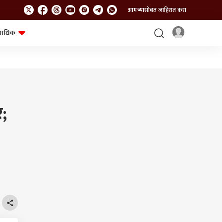
आमच्यासोबत जाहिरात करा
अधिक
शेत-शिवार
भविष्य
र;