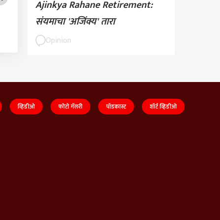
Ajinkya Rahane Retirement:
संयमाचा 'अजिंक्य' तारा
Opinion
व्हिडीओ
फोटो गॅलरी
पॉडकास्ट
शॉर्ट व्हिडीओ