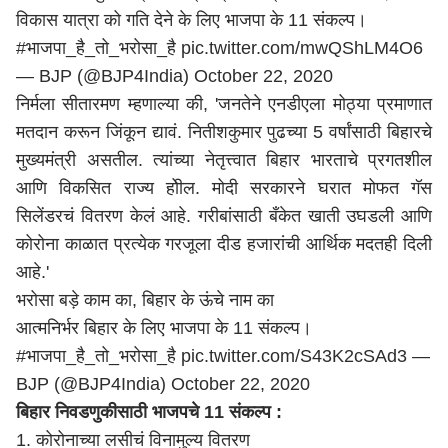
विकास यात्रा को गति देने के लिए भाजपा के 11 संकल्प।
#भाजपा_है_तो_भरोसा_है
pic.twitter.com/mwQShLM4O6
— BJP (@BJP4India)
October 22, 2020
निर्मला सीतारमण म्हणाल्या की, 'जनतेने एनडीएला मोठ्या प्रमाणात
मतदान करून जिंकून द्यावं. नितीशकुमार पुढच्या 5 वर्षांसाठी बिहारचे
मुख्यमंत्री असतील. त्यांच्या नेतृत्त्वात बिहार भारताचे प्रगतशील
आणि विकसित राज्य होील. मोदी सरकारने घरात मोफत गॅस
सिलेंडरचं वितरण केलं आहे. गरीबांसाठी बँकेत खाती उघडली आणि
कोरोना काळात प्रत्येक गरजूला दीड हजारांची आर्थिक मदतही दिली
आहे.'
भरोसा बड़े काम का, बिहार के ऊंचे नाम का
आत्मनिर्भर बिहार के लिए भाजपा के 11 संकल्प।
#भाजपा_है_तो_भरोसा_है
pic.twitter.com/S43K2cSAd3
—
BJP (@BJP4India)
October 22, 2020
बिहार निवडणुकीसाठी भाजपचे 11 संकल्प :
1. कोरोनाच्या लसीचं विनामुल्य वितरण