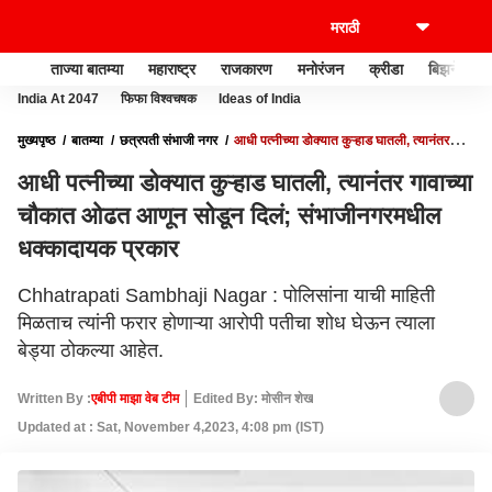
ताज्या बातम्या
महाराष्ट्र
राजकारण
मनोरंजन
क्रीडा
बिझनेस
India At 2047
फिफा विश्वचषक
Ideas of India
मुख्यपृष्ठ
बातम्या
छत्रपती संभाजी नगर
आधी पत्नीच्या डोक्यात कुऱ्हाड घातली, त्यानंतर
गावाच्या चौकात ओढत आणून सोडून दिलं; संभाजीनगरमधील धक्कादायक प्रकार
आधी पत्नीच्या डोक्यात कुऱ्हाड घातली, त्यानंतर गावाच्या
चौकात ओढत आणून सोडून दिलं; संभाजीनगरमधील
धक्कादायक प्रकार
Chhatrapati Sambhaji Nagar : पोलिसांना याची माहिती
मिळताच त्यांनी फरार होणाऱ्या आरोपी पतीचा शोध घेऊन त्याला
बेड्या ठोकल्या आहेत.
Written By :
एबीपी माझा वेब टीम
Edited By: मोसीन शेख
Updated at : Sat, November 4,2023, 4:08 pm (IST)