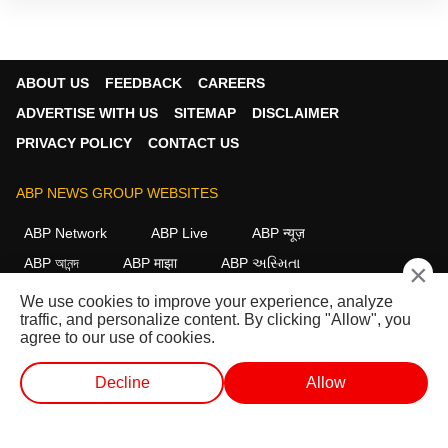
ABOUT US
FEEDBACK
CAREERS
ADVERTISE WITH US
SITEMAP
DISCLAIMER
PRIVACY POLICY
CONTACT US
ABP NEWS GROUP WEBSITES
ABP Network
ABP Live
ABP न्यूज़
ABP আনন্দ
ABP माझा
ABP અસ્મિતા
×
ABP Ganga
ABP ਸਾਂਝਾ
ABP நாடு
ABP దేశం
We use cookies to improve your experience, analyze
traffic, and personalize content. By clicking "Allow", you
FOLLOW US
agree to our use of cookies.
Decline
Allow
This website follows the
DNPA Code of Ethics.
Copyright@2026.
लाईव्ह टीव्ही
शॉर्ट व्हिडीओ
व्हिडीओ
पॉडकास्ट
All rights reserved.