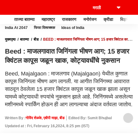
ताज्या बातम्या
महाराष्ट्र
राजकारण
मनोरंजन
क्रीडा
बिझनेस
India At 2047
फिफा विश्वचषक
Ideas of India
मुख्यपृष्ठ
बातम्या
बीड
BEED : माजलगावात जिनिंगला भीषण आग; 15 हजार क्विंटल कापूस
जळून खाक, कोट्यावधींचे नुकसान
Beed : माजलगावात जिनिंगला भीषण आग; 15 हजार
क्विंटल कापूस जळून खाक, कोट्यावधींचे नुकसान
Beed, Majalgaon : माजलगाव (Majalgaon) येथील कुणाल
कापूस जिनिंगला भीषण आग लागली. या आगीत जिनिंगच्या आवारात
साठवून ठेवलेला 15 हजार क्विंटल कापूस जळून खाक झाला असून
यामध्ये कोट्यावधी रुपयांचे नुकसान झाले आहे. जिनिंगमध्ये असलेल्या
मशीनमध्ये स्पार्किंग होऊन ही आग लागल्याचा अंदाज वर्तवला जातोय.
Written By :
गोविंद शेळके, एबीपी माझा, बीड
Edited By: Sumit Bhujbal
Updated at : Fri, February 16,2024, 8:25 pm (IST)