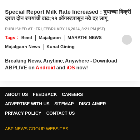
Special Report Milk Rate Increased : दुधाच्या विक्री
दरात दोन रुपयांची वाढ;११ ऑगस्टपासून नवे दर लागू
PUBLISHED AT : FRI, FEBRUARY 16,2024, 8:21 PM (IST)
Tags :
Beed
Majalgaon
MARATHI NEWS
Majalgaon News
Kunal Gining
Breaking News, Anytime, Anywhere - Download
ABPLIVE on
Android
and
iOS
now!
ABOUT US
FEEDBACK
CAREERS
ADVERTISE WITH US
SITEMAP
DISCLAIMER
PRIVACY POLICY
CONTACT US
ABP NEWS GROUP WEBSITES