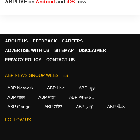
ABPLIVE on
Android
and
iOS
now!
ABOUT US
FEEDBACK
CAREERS
ADVERTISE WITH US
SITEMAP
DISCLAIMER
PRIVACY POLICY
CONTACT US
ABP NEWS GROUP WEBSITES
ABP Network
ABP Live
ABP न्यूज़
ABP আনন্দ
ABP माझा
ABP અસ્મિતા
ABP Ganga
ABP ਸਾਂਝਾ
ABP நாடு
ABP దేశం
FOLLOW US