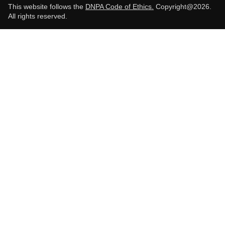
This website follows the
DNPA Code of Ethics.
Copyright@2026.
All rights reserved.