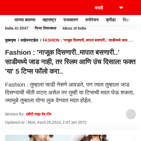
ताज्या बातम्या
महाराष्ट्र
राजकारण
मनोरंजन
क्रीडा
बिझनेस
India At 2047
फिफा विश्वचषक
Ideas of India
मुख्यपृष्ठ
लाईफस्टाईल
FASHION : 'नाजूक दिसणारी..मापात बसणारी..' साडीमध्ये जाड नाही,
तर स्लिम आणि उंच दिसाल! फक्त 'या' 5 टिप्स फॉलो करा..
Fashion : 'नाजूक दिसणारी..मापात बसणारी..'
साडीमध्ये जाड नाही, तर स्लिम आणि उंच दिसाल! फक्त
'या' 5 टिप्स फॉलो करा..
Fashion : तुम्हाला साडी नेसणे आवडते, पण त्यात तुम्हाला जाड
दिसण्याची भीती वाटत असेल तर तुम्ही या टिप्सची मदत घेऊ शकता,
ज्यामुळे तुम्हाला योग्य लुक देण्यात मदत होईल.
Written By :
एबीपी माझा वेब टीम
Updated at : Mon, April 29,2024, 2:07 pm (IST)