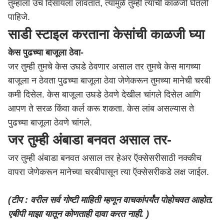
तुम्हाला उंच दिसायला लावतात, त्यामुळे तुम्ही त्यांची काळजी घेतली
पाहिजे.
साडी स्टाइल करताना केसांची काळजी घ्या
केस पुढच्या बाजूला ठेवा-
जर तुम्ही तुमचे केस उघडे ठेवणार असाल तर तुमचे केस मागच्या
बाजूला न ठेवता पुढच्या बाजूला ठेवा जेणेकरून तुमच्या मानेची चरबी
कमी दिसेल. केस बाजूला उघडे ठेवणे देखील चांगले दिसेल आणि
आपण ते सरळ किंवा कर्ल करू शकता. केस लांब असल्यास ते
पुढच्या बाजूला ठेवणे चांगले.
जर तुम्ही अंबाडा बनवत असाल तर-
जर तुम्ही अंबाडा बनवत असाल तर हेअर ऍक्सेसरीसाठी नक्कीच
वापरा जेणेकरून मानेच्या चरबीपासून त्या ऍक्सेसरीकडे लक्ष जाईल.
(टीप : वरील सर्व गोष्टी माहिती म्हणून वाचकांपर्यंत पोहोचवत आहोत.
एबीपी माझा यातून कोणताही दावा करत नाही. )