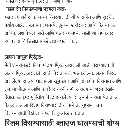
निवडीवर अवलंबून असतो. जाणून घ्या-
गडद रंग निवडण्याचा प्रयत्न करा-
गडद रंग सर्व आकारांच्या स्त्रियांसाठी योग्य आहेत आणि सुरक्षित
पर्याय आहेत. हलक्या रंगांमध्ये, तुमच्या शरीरावर आणि चेहऱ्याकडे
अधिक लक्ष वेधले जाते आणि गडद रंगांमध्ये, साडीच्या चमकदार
रंगांवर आणि डिझाइनकडे लक्ष वेधले जाते.
लहान नाजूक प्रिंट्स-
हेवी एम्ब्रॉयडरी किंवा मोठ्या प्रिंट असलेली साडी नेसण्याऐवजी
लहान प्रिंट असलेली साडी नेसता येते. भडकलेल्या, लहान प्रिंट
असलेल्या साड्या घालायला खूप छान आणि आकर्षक दिसतात आणि
तुमच्या पोटावर आणि कंबरेवर चरबी कमी असल्याचा भ्रम देखील
देतात. उत्कृष्ट भूमितीय प्रिंट असलेल्या साड्याही नेसता येतात. हे
केवळ तुम्हाला स्लिम दिसण्यासाठीच नव्हे तर तुम्हाला उंच
दिसण्यासाठी देखील चांगले सिद्ध होऊ शकतात.
स्लिम दिसण्यासाठी ब्लाउज घालण्याची योग्य