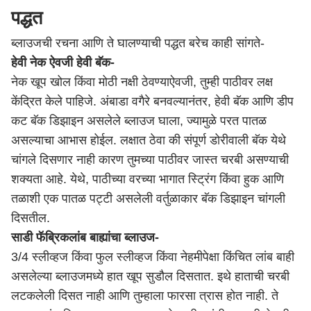
पद्धत
ब्लाउजची रचना आणि ते घालण्याची पद्धत बरेच काही सांगते-
हेवी नेक ऐवजी हेवी बॅक-
नेक खूप खोल किंवा मोठी नक्षी ठेवण्याऐवजी, तुम्ही पाठीवर लक्ष
केंद्रित केले पाहिजे. अंबाडा वगैरे बनवल्यानंतर, हेवी बॅक आणि डीप
कट बॅक डिझाइन असलेले ब्लाउज घाला, ज्यामुळे परत पातळ
असल्याचा आभास होईल. लक्षात ठेवा की संपूर्ण डोरीवाली बॅक येथे
चांगले दिसणार नाही कारण तुमच्या पाठीवर जास्त चरबी असण्याची
शक्यता आहे. येथे, पाठीच्या वरच्या भागात स्ट्रिंग किंवा हुक आणि
तळाशी एक पातळ पट्टी असलेली वर्तुळाकार बॅक डिझाइन चांगली
दिसतील.
साडी फॅब्रिक
लांब बाह्यांचा ब्लाउज-
3/4 स्लीव्हज किंवा फुल स्लीव्हज किंवा नेहमीपेक्षा किंचित लांब बाही
असलेल्या ब्लाउजमध्ये हात खूप सुडौल दिसतात. इथे हाताची चरबी
लटकलेली दिसत नाही आणि तुम्हाला फारसा त्रास होत नाही. ते